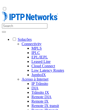
Soluções
Connectivity
MPLS
IPLC
EPL/IEPL
Leased Line
Cloud Connect
Low Latency Routes
JumboIX
Acesso à Internet
IP Trânsito
DIA
Trânsito IX
Remote DIA
Remote IX
Remote IX transit