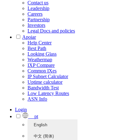
Contact us
Leadership
Careers
Partnership
Investors
Legal Docs and policies
Apoiar
Help Center
Best Path
Looking Glass
Weathermap
IXP Compare
Common IXes
IP Subnet Calculator
Uptime calculator
Bandwidth Test
Low Latency Routes
ASN Info
Login
pt
English
中文 (简体)