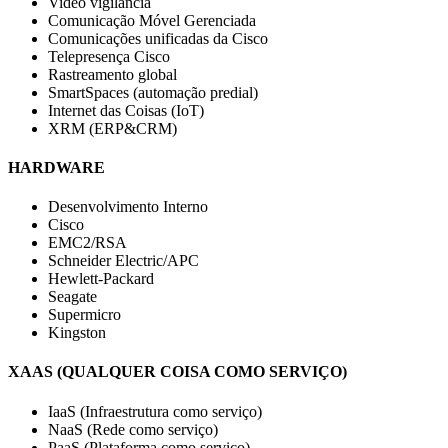
Video vigilância
Comunicação Móvel Gerenciada
Comunicações unificadas da Cisco
Telepresença Cisco
Rastreamento global
SmartSpaces (automação predial)
Internet das Coisas (IoT)
XRM (ERP&CRM)
HARDWARE
Desenvolvimento Interno
Cisco
EMC2/RSA
Schneider Electric/APC
Hewlett-Packard
Seagate
Supermicro
Kingston
XAAS (QUALQUER COISA COMO SERVIÇO)
IaaS (Infraestrutura como serviço)
NaaS (Rede como serviço)
PaaS (Plataforma como serviço)