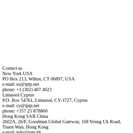
Contact us
New York
USA
PO Box 213, Wilton, CT 06897, USA
e-mail:
us
iptp.net
phone: +1 (302) 407 4023
Limassol
Cyprus
P.O. Box 54761, Limassol, CY-3727, Cyprus
e-mail:
cy
iptp.net
phone: +357 25 878860
Hong Kong
SAR China
2602A, 26/F, Goodman Global Gateway, 168 Yeung Uk Road,
Tsuen Wan, Hong Kong
e-mail:
info
iptp.hk