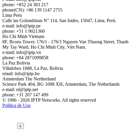
phone: +852 24 383 217
phone(CN): +86 139 1147 2755
Lima
Peru
Calle las Golondrinas N° 114, San Isidro, 15047, Lima, Perú.
e-mail:
info
iptp.pe
phone: +51 1 9021360
Ho Chi Minh
Vietnam
8F, Bcons Tower, 176/1 - 176/3 Nguyen Van Thuong Street, Thanh
My Tay Ward, Ho Chi Minh City, Viet Nam.
e-mail:
info
iptp.vn
phone: +84 2871099858
La Paz
Bolivia
Villalobos 1688, La Paz, Bolivia
email:
info
iptp.bo
Amsterdam
The Nertherland
Science Park 404, BG 1098 XH, Amsterdam, The Netherlands
e-mail:
nl
iptp.net
phone: +31 207 147 499
© 1996 - 2026 IPTP Networks. All rights reserved
Política de Uso
x