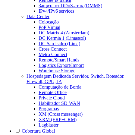
Remote IP transit
Защита от DDoS-атак (DMMS)
IPv4/IPv6 services
Data Center
Colocação
PoP Virtual
DC Matrix 4 (Amsterdam)
DC Kermia 1 (Limassol)
DC San Isidro (Lima)
Cross Connect
Metro Connect
Remote/Smart Hands
Logistics Export/Import
Warehouse Storage
Hospedagem Dedicada
Servidor, Switch, Roteador,
Firewall, GPU, IA
Computação de Borda
Remote Office
Private Cloud
Habilitador SD-WAN
Programas
XM (Cross messenger)
XRM (ERP+CRM)
Lagblaster
Cobertura Global