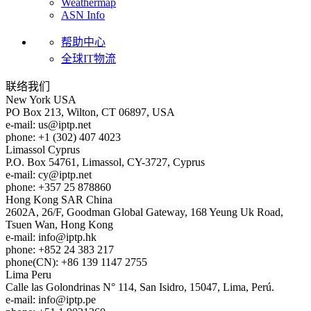
Weathermap
ASN Info
帮助中心
全球IT物流
联络我们
New York
USA
PO Box 213, Wilton, CT 06897, USA
e-mail:
us
iptp.net
phone: +1 (302) 407 4023
Limassol
Cyprus
P.O. Box 54761, Limassol, CY-3727, Cyprus
e-mail:
cy
iptp.net
phone: +357 25 878860
Hong Kong
SAR China
2602A, 26/F, Goodman Global Gateway, 168 Yeung Uk Road,
Tsuen Wan, Hong Kong
e-mail:
info
iptp.hk
phone: +852 24 383 217
phone(CN): +86 139 1147 2755
Lima
Peru
Calle las Golondrinas N° 114, San Isidro, 15047, Lima, Perú.
e-mail:
info
iptp.pe