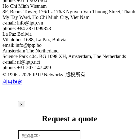
phone: +51 1 9021360
Ho Chi Minh
Vietnam
8F, Bcons Tower, 176/1 - 176/3 Nguyen Van Thuong Street, Thanh
My Tay Ward, Ho Chi Minh City, Viet Nam.
e-mail:
info
iptp.vn
phone: +84 2871099858
La Paz
Bolivia
Villalobos 1688, La Paz, Bolivia
email:
info
iptp.bo
Amsterdam
The Nertherland
Science Park 404, BG 1098 XH, Amsterdam, The Netherlands
e-mail:
nl
iptp.net
phone: +31 207 147 499
© 1996 - 2026 IPTP Networks. 版权所有
利用規定
x
Request a quote