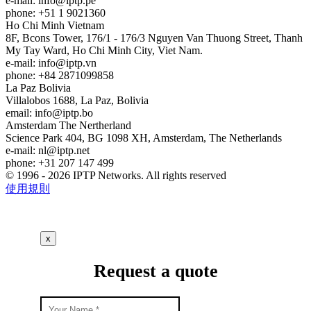
e-mail:
info
iptp.pe
phone: +51 1 9021360
Ho Chi Minh
Vietnam
8F, Bcons Tower, 176/1 - 176/3 Nguyen Van Thuong Street, Thanh
My Tay Ward, Ho Chi Minh City, Viet Nam.
e-mail:
info
iptp.vn
phone: +84 2871099858
La Paz
Bolivia
Villalobos 1688, La Paz, Bolivia
email:
info
iptp.bo
Amsterdam
The Nertherland
Science Park 404, BG 1098 XH, Amsterdam, The Netherlands
e-mail:
nl
iptp.net
phone: +31 207 147 499
© 1996 - 2026 IPTP Networks. All rights reserved
使用規則
x
Request a quote