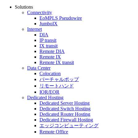
Solutions
Connectivity
EoMPLS Pseudowire
JumboIX
Internet
DIA
IP transit
IX transit
Remote DIA
Remote IX
Remote IX transit
Data Center
Colocation
バーチャルポップ
リモートハンド
IOR/EOR
Dedicated Hosting
Dedicated Server Hosting
Dedicated Switch Hosting
Dedicated Router Hosting
Dedicated Firewall Hosting
エッジコンピューティング
Remote Office