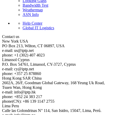
Looking Glass
Bandwidth Test
Weathermap
ASN Info
Help Center
Global IT Logistics
Contact us
New York
USA
PO Box 213, Wilton, CT 06897, USA
e-mail:
us
iptp.net
phone: +1 (302) 407 4023
Limassol
Cyprus
P.O. Box 54761, Limassol, CY-3727, Cyprus
e-mail:
cy
iptp.net
phone: +357 25 878860
Hong Kong
SAR China
2602A, 26/F, Goodman Global Gateway, 168 Yeung Uk Road,
Tsuen Wan, Hong Kong
e-mail:
info
iptp.hk
phone: +852 24 383 217
phone(CN): +86 139 1147 2755
Lima
Peru
Calle las Golondrinas N° 114, San Isidro, 15047, Lima, Perú.