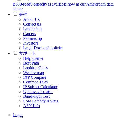
B300-ready capacity is available now at our Amsterdam data
center
会社
About Us
Contact us
Leadership
Careers
Partnership
Investors
Legal Docs and policies
サポート
Help Center
Best Path
Looking Glass
Weathermap
IXP Compare
Common IXes
IP Subnet Calculator
Uptime calculator
Bandwidth Test
Low Latency Routes
ASN Info
Login