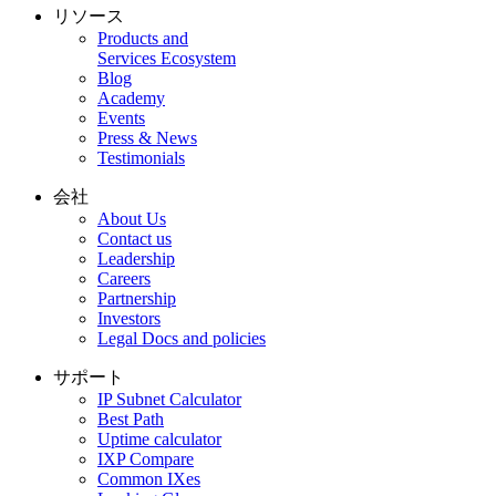
リソース
Products and
Services Ecosystem
Blog
Academy
Events
Press & News
Testimonials
会社
About Us
Contact us
Leadership
Careers
Partnership
Investors
Legal Docs and policies
サポート
IP Subnet Calculator
Best Path
Uptime calculator
IXP Compare
Common IXes