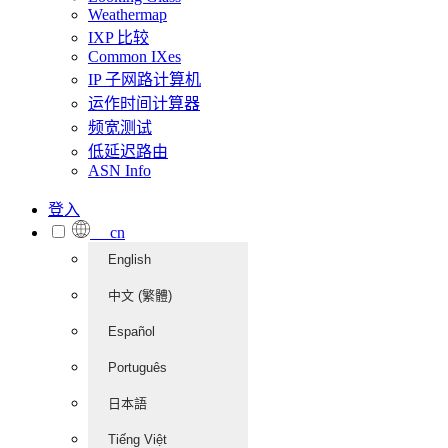
Weathermap
IXP 比较
Common IXes
IP 子网路计算机
运作时间计算器
频宽测试
低延迟路由
ASN Info
登入
cn
English
中文 (繁體)
Español
Português
日本語
Tiếng Việt