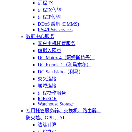
远程 IX
远程IX传输
远程IP传输
DDoS 緩解 (DMMS)
IPv4/IPv6 services
数据中心服务
客户主机托管服务
虚拟入网点
DC Matrix 4（阿姆斯特丹）
DC Kermia 1（利马索尔）
DC San Isidro（利马）
交叉连接
城域连接
远程操作服务
IOR/EOR
Warehouse Storage
专用托管
服务器、交换机、路由器、
防火墙、GPU、AI
边缘计算
远程办公