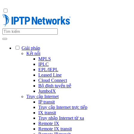
Giải pháp
Kết nối
MPLS
IPLC
EPL/IEPL
Leased Line
Cloud Connect
Bộ định tuyến trễ
JumboIX
Truy cập Internet
IP transit
Truy cập Internet trực tiếp
IX transit
Truy nhập Internet từ xa
Remote IX
Remote IX transit