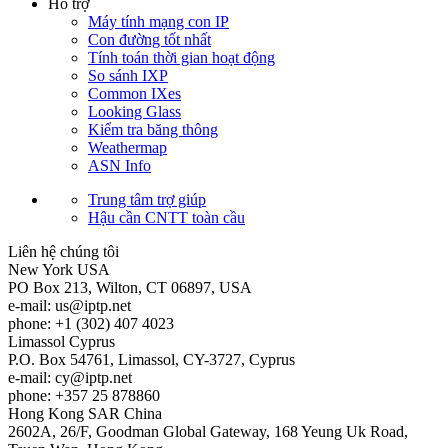
Hỗ trợ
Máy tính mạng con IP
Con đường tốt nhất
Tính toán thời gian hoạt động
So sánh IXP
Common IXes
Looking Glass
Kiểm tra băng thông
Weathermap
ASN Info
Trung tâm trợ giúp
Hậu cần CNTT toàn cầu
Liên hệ chúng tôi
New York
USA
PO Box 213, Wilton, CT 06897, USA
e-mail:
us
iptp.net
phone: +1 (302) 407 4023
Limassol
Cyprus
P.O. Box 54761, Limassol, CY-3727, Cyprus
e-mail:
cy
iptp.net
phone: +357 25 878860
Hong Kong
SAR China
2602A, 26/F, Goodman Global Gateway, 168 Yeung Uk Road,