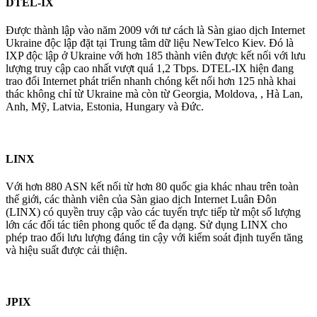
DTEL-IX
Được thành lập vào năm 2009 với tư cách là Sàn giao dịch Internet
Ukraine độc lập đặt tại Trung tâm dữ liệu NewTelco Kiev. Đó là
IXP độc lập ở Ukraine với hơn 185 thành viên được kết nối với lưu
lượng truy cập cao nhất vượt quá 1,2 Тbps. DTEL-IX hiện đang
trao đổi Internet phát triển nhanh chóng kết nối hơn 125 nhà khai
thác không chỉ từ Ukraine mà còn từ Georgia, Moldova, , Hà Lan,
Anh, Mỹ, Latvia, Estonia, Hungary và Đức.
LINX
Với hơn 880 ASN kết nối từ hơn 80 quốc gia khác nhau trên toàn
thế giới, các thành viên của Sàn giao dịch Internet Luân Đôn
(LINX) có quyền truy cập vào các tuyến trực tiếp từ một số lượng
lớn các đối tác tiên phong quốc tế đa dạng. Sử dụng LINX cho
phép trao đổi lưu lượng đáng tin cậy với kiểm soát định tuyến tăng
và hiệu suất được cải thiện.
JPIX