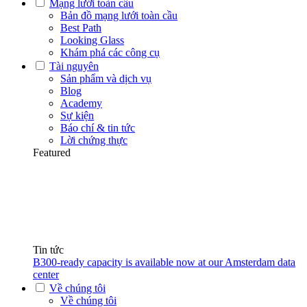
Mạng lưới toàn cầu
Bản đồ mạng lưới toàn cầu
Best Path
Looking Glass
Khám phá các công cụ
Tài nguyên
Sản phẩm và dịch vụ
Blog
Academy
Sự kiện
Báo chí & tin tức
Lời chứng thực
Featured
Tin tức
B300-ready capacity is available now at our Amsterdam data
center
Về chúng tôi
Về chúng tôi