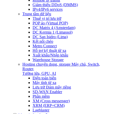
Remote IP transit
Giảm thiểu DDoS (DMMS)
IPv4/IPv6 services
Trung tâm dữ liệu
Thuê vị trí lưu trữ
POP ảo (Virtual POP)
DC Matrix 4 (Amsterdam)
DC Kermia 1 (Limassol)
DC San Isidro (Lima)
Kết nối chéo
Metro Connect
Hỗ trợ kỹ thuật từ xa
Xuất khẩu/Nhập khẩu
Warehouse Storage
Hosting chuyên dụng, storage
Máy chủ, Switch,
Router,
Tường lửa, GPU, AI
Điện toán biên
Máy tính từ xa
Lưu trữ Đám mây riêng
SD-WAN Enabler
Phần mềm
XM (Cross messenger)
XRM (ERP+CRM)
Lagblaster