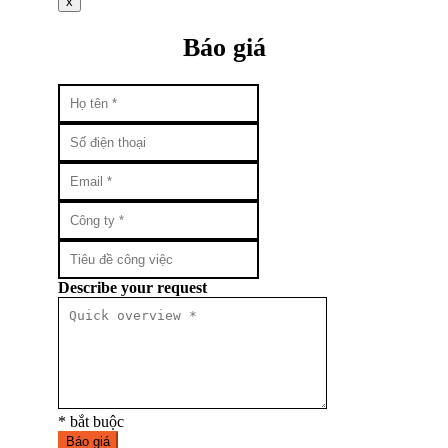
x
Báo giá
Describe your request
* bắt buộc
Báo giá