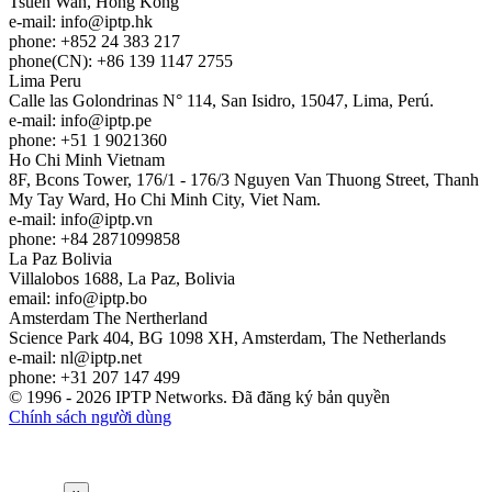
Tsuen Wan, Hong Kong
e-mail:
info
iptp.hk
phone: +852 24 383 217
phone(CN): +86 139 1147 2755
Lima
Peru
Calle las Golondrinas N° 114, San Isidro, 15047, Lima, Perú.
e-mail:
info
iptp.pe
phone: +51 1 9021360
Ho Chi Minh
Vietnam
8F, Bcons Tower, 176/1 - 176/3 Nguyen Van Thuong Street, Thanh
My Tay Ward, Ho Chi Minh City, Viet Nam.
e-mail:
info
iptp.vn
phone: +84 2871099858
La Paz
Bolivia
Villalobos 1688, La Paz, Bolivia
email:
info
iptp.bo
Amsterdam
The Nertherland
Science Park 404, BG 1098 XH, Amsterdam, The Netherlands
e-mail:
nl
iptp.net
phone: +31 207 147 499
© 1996 - 2026 IPTP Networks. Đã đăng ký bản quyền
Chính sách người dùng