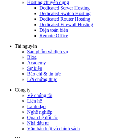
Hosting chuyên dụng
Dedicated Server Hosting
Dedicated Switch Hosting
Dedicated Router Hosting
Dedicated Firewall Hosting
Điện toán biên
Remote Office
Tài nguyên
Sản phẩm và dịch vụ
Blog
Academy
Sự kiện
Báo chí & tin tức
Lời chứng thực
Công ty
Về chúng tôi
Liên hệ
Lãnh đạo
Nghề nghiệp
Quan hệ đối tác
Nhà đầu tư
Văn bản luật và chính sách