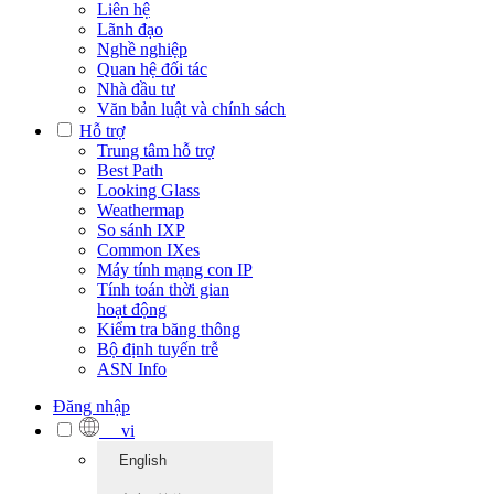
Liên hệ
Lãnh đạo
Nghề nghiệp
Quan hệ đối tác
Nhà đầu tư
Văn bản luật và chính sách
Hỗ trợ
Trung tâm hỗ trợ
Best Path
Looking Glass
Weathermap
So sánh IXP
Common IXes
Máy tính mạng con IP
Tính toán thời gian
hoạt động
Kiểm tra băng thông
Bộ định tuyến trễ
ASN Info
Đăng nhập
vi
English