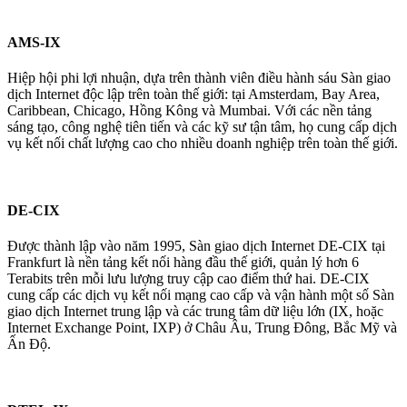
AMS-IX
Hiệp hội phi lợi nhuận, dựa trên thành viên điều hành sáu Sàn giao
dịch Internet độc lập trên toàn thế giới: tại Amsterdam, Bay Area,
Caribbean, Chicago, Hồng Kông và Mumbai. Với các nền tảng
sáng tạo, công nghệ tiên tiến và các kỹ sư tận tâm, họ cung cấp dịch
vụ kết nối chất lượng cao cho nhiều doanh nghiệp trên toàn thế giới.
DE-CIX
Được thành lập vào năm 1995, Sàn giao dịch Internet DE-CIX tại
Frankfurt là nền tảng kết nối hàng đầu thế giới, quản lý hơn 6
Terabits trên mỗi lưu lượng truy cập cao điểm thứ hai. DE-CIX
cung cấp các dịch vụ kết nối mạng cao cấp và vận hành một số Sàn
giao dịch Internet trung lập và các trung tâm dữ liệu lớn (IX, hoặc
Internet Exchange Point, IXP) ở Châu Âu, Trung Đông, Bắc Mỹ và
Ấn Độ.