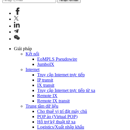
Giải pháp
Kết nối
EoMPLS Pseudowire
JumboIX
Internet
Truy cập Internet trực tiếp
IP transit
IX transit
Truy cập Internet trực tiếp từ xa
Remote IX
Remote IX transit
Trung tâm dữ liệu
Cho thuê vị trí đặt máy chủ
POP ảo (Virtual POP)
Hỗ trợ kỹ thuật từ xa
Logistics/Xuất nhập khẩu