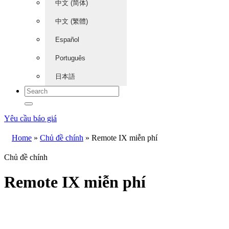
中文 (简体)
中文 (繁體)
Español
Português
日本語
Yêu cầu báo giá
Home
»
Chủ đề chính
»
Remote IX miễn phí
Chủ đề chính
Remote IX miễn phí