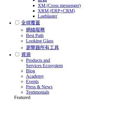
XM (Cross messenger)
XRM (ERP+CRM)
Lagblaster
全球覆蓋
網絡服務
Best Path
Looking Glass
瀏覽器所有工具
資源
Products and
Services Ecosystem
Blog
Academy
Events
Press & News
Testimonials
Featured