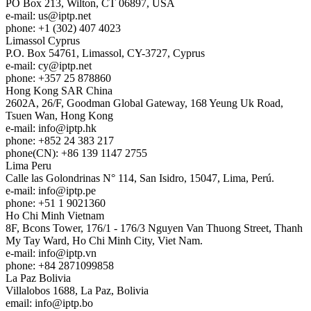
PO Box 213, Wilton, CT 06897, USA
e-mail:
us
iptp.net
phone: +1 (302) 407 4023
Limassol
Cyprus
P.O. Box 54761, Limassol, CY-3727, Cyprus
e-mail:
cy
iptp.net
phone: +357 25 878860
Hong Kong
SAR China
2602A, 26/F, Goodman Global Gateway, 168 Yeung Uk Road,
Tsuen Wan, Hong Kong
e-mail:
info
iptp.hk
phone: +852 24 383 217
phone(CN): +86 139 1147 2755
Lima
Peru
Calle las Golondrinas N° 114, San Isidro, 15047, Lima, Perú.
e-mail:
info
iptp.pe
phone: +51 1 9021360
Ho Chi Minh
Vietnam
8F, Bcons Tower, 176/1 - 176/3 Nguyen Van Thuong Street, Thanh
My Tay Ward, Ho Chi Minh City, Viet Nam.
e-mail:
info
iptp.vn
phone: +84 2871099858
La Paz
Bolivia
Villalobos 1688, La Paz, Bolivia
email:
info
iptp.bo