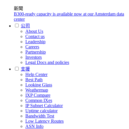
新聞
B300-ready capacity is available now at our Amsterdam data
center
公司
About Us
Contact us
Leadership
Careers
Partnership
Investors
Legal Docs and policies
支援
Help Center
Best Path
Looking Glass
Weathermap
IXP Compare
Common IXes
IP Subnet Calculator
Uptime calculator
Bandwidth Test
Low Latency Routes
ASN Info