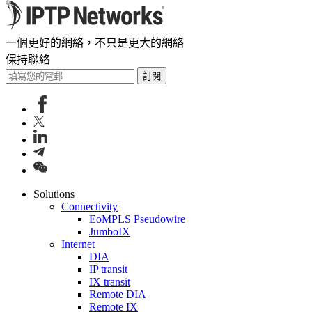
一個更好的網絡，不只是更大的網絡
保持聯絡
訂閱
Solutions
Connectivity
EoMPLS Pseudowire
JumboIX
Internet
DIA
IP transit
IX transit
Remote DIA
Remote IX