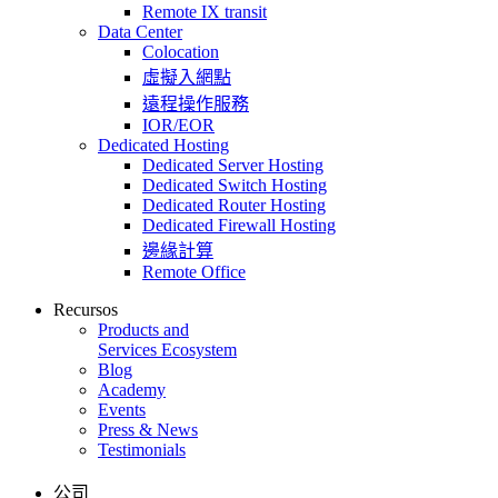
Remote IX transit
Data Center
Colocation
虛擬入網點
遠程操作服務
IOR/EOR
Dedicated Hosting
Dedicated Server Hosting
Dedicated Switch Hosting
Dedicated Router Hosting
Dedicated Firewall Hosting
邊緣計算
Remote Office
Recursos
Products and
Services Ecosystem
Blog
Academy
Events
Press & News
Testimonials
公司