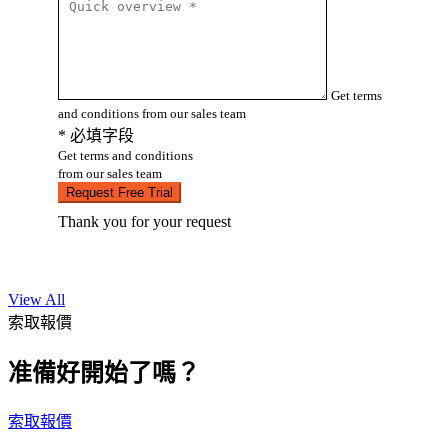
Get terms
and conditions from our sales team
* 必填字段
Get terms and conditions
from our sales team
Request Free Trial
Thank you for your request
View All
索取報價
准備好開始了嗎？
索取報價