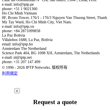
e-mail:
info
iptp.pe
phone: +51 1 9021360
Ho Chi Minh
Vietnam
8F, Bcons Tower, 176/1 - 176/3 Nguyen Van Thuong Street, Thanh
My Tay Ward, Ho Chi Minh City, Viet Nam.
e-mail:
info
iptp.vn
phone: +84 2871099858
La Paz
Bolivia
Villalobos 1688, La Paz, Bolivia
email:
info
iptp.bo
Amsterdam
The Nertherland
Science Park 404, BG 1098 XH, Amsterdam, The Netherlands
e-mail:
nl
iptp.net
phone: +31 207 147 499
© 1996 - 2026 IPTP Networks. 版权所有
利用規定
x
Request a quote