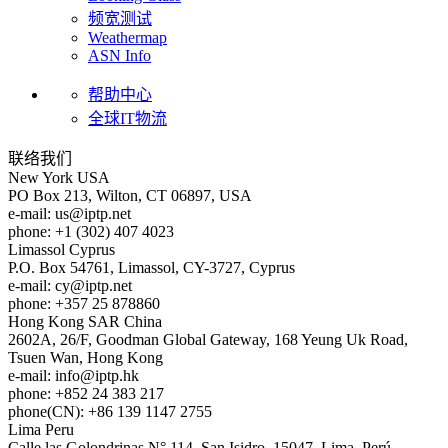
频宽测试
Weathermap
ASN Info
帮助中心
全球IT物流
联络我们
New York
USA
PO Box 213, Wilton, CT 06897, USA
e-mail:
us
iptp.net
phone: +1 (302) 407 4023
Limassol
Cyprus
P.O. Box 54761, Limassol, CY-3727, Cyprus
e-mail:
cy
iptp.net
phone: +357 25 878860
Hong Kong
SAR China
2602A, 26/F, Goodman Global Gateway, 168 Yeung Uk Road,
Tsuen Wan, Hong Kong
e-mail:
info
iptp.hk
phone: +852 24 383 217
phone(CN): +86 139 1147 2755
Lima
Peru
Calle las Golondrinas N° 114, San Isidro, 15047, Lima, Perú.