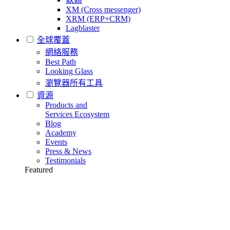
XM (Cross messenger)
XRM (ERP+CRM)
Lagblaster
全球覆蓋
網絡服務
Best Path
Looking Glass
瀏覽器所有工具
資源
Products and
Services Ecosystem
Blog
Academy
Events
Press & News
Testimonials
Featured