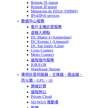
Remote IX transit
Remote IP transit
Mitigación de DDoS (DMMS)
IPv4/IPv6 services
數據中心服務
客戶主機託管服務
虛擬入網點
DC Matrix 4 (Amsterdam)
DC Kermia 1 (Limassol)
DC San Isidro (Lima)
Cross Connect
Metro Connect
遠程操作服務
IOR/EOR
Warehouse Storage
專用託管
伺服器、交換器、路由器、
防火牆、GPU、AI
邊緣計算
遠程辦公
Private Cloud
SD-WAN 推動者
軟體