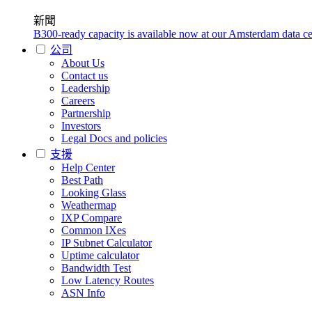
新聞
B300-ready capacity is available now at our Amsterdam data ce
公司
About Us
Contact us
Leadership
Careers
Partnership
Investors
Legal Docs and policies
支援
Help Center
Best Path
Looking Glass
Weathermap
IXP Compare
Common IXes
IP Subnet Calculator
Uptime calculator
Bandwidth Test
Low Latency Routes
ASN Info