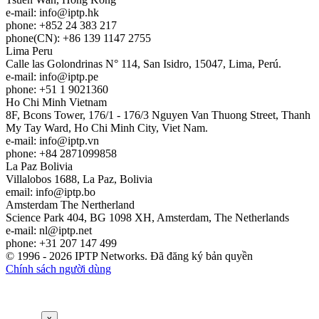
e-mail:
info
iptp.hk
phone: +852 24 383 217
phone(CN): +86 139 1147 2755
Lima
Peru
Calle las Golondrinas N° 114, San Isidro, 15047, Lima, Perú.
e-mail:
info
iptp.pe
phone: +51 1 9021360
Ho Chi Minh
Vietnam
8F, Bcons Tower, 176/1 - 176/3 Nguyen Van Thuong Street, Thanh
My Tay Ward, Ho Chi Minh City, Viet Nam.
e-mail:
info
iptp.vn
phone: +84 2871099858
La Paz
Bolivia
Villalobos 1688, La Paz, Bolivia
email:
info
iptp.bo
Amsterdam
The Nertherland
Science Park 404, BG 1098 XH, Amsterdam, The Netherlands
e-mail:
nl
iptp.net
phone: +31 207 147 499
© 1996 - 2026 IPTP Networks. Đã đăng ký bản quyền
Chính sách người dùng
x