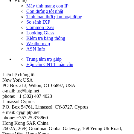
Hỗ trợ
Máy tính mạng con IP
Con đường tốt nhất
Tính toán thời gian hoạt động
So sánh IXP
Common IXes
Looking Glass
Kiểm tra băng thông
Weathermap
ASN Info
Trung tâm trợ giúp
Hậu cần CNTT toàn cầu
Liên hệ chúng tôi
New York
USA
PO Box 213, Wilton, CT 06897, USA
e-mail:
us
iptp.net
phone: +1 (302) 407 4023
Limassol
Cyprus
P.O. Box 54761, Limassol, CY-3727, Cyprus
e-mail:
cy
iptp.net
phone: +357 25 878860
Hong Kong
SAR China
2602A, 26/F, Goodman Global Gateway, 168 Yeung Uk Road,
Tsuen Wan, Hong Kong