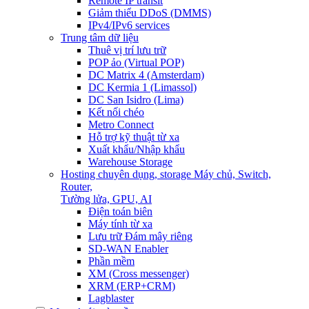
Remote IP transit
Giảm thiểu DDoS (DMMS)
IPv4/IPv6 services
Trung tâm dữ liệu
Thuê vị trí lưu trữ
POP ảo (Virtual POP)
DC Matrix 4 (Amsterdam)
DC Kermia 1 (Limassol)
DC San Isidro (Lima)
Kết nối chéo
Metro Connect
Hỗ trợ kỹ thuật từ xa
Xuất khẩu/Nhập khẩu
Warehouse Storage
Hosting chuyên dụng, storage
Máy chủ, Switch,
Router,
Tường lửa, GPU, AI
Điện toán biên
Máy tính từ xa
Lưu trữ Đám mây riêng
SD-WAN Enabler
Phần mềm
XM (Cross messenger)
XRM (ERP+CRM)
Lagblaster