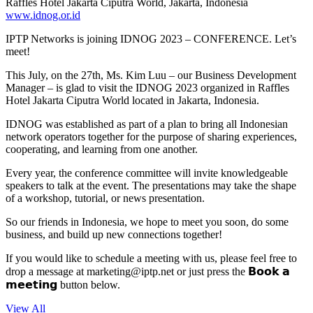
Raffles Hotel Jakarta Ciputra World, Jakarta, Indonesia
www.idnog.or.id
IPTP Networks is joining IDNOG 2023 – CONFERENCE. Let’s
meet!
This July, on the 27th, Ms. Kim Luu – our Business Development
Manager – is glad to visit the IDNOG 2023 organized in Raffles
Hotel Jakarta Ciputra World located in Jakarta, Indonesia.
IDNOG was established as part of a plan to bring all Indonesian
network operators together for the purpose of sharing experiences,
cooperating, and learning from one another.
Every year, the conference committee will invite knowledgeable
speakers to talk at the event. The presentations may take the shape
of a workshop, tutorial, or news presentation.
So our friends in Indonesia, we hope to meet you soon, do some
business, and build up new connections together!
If you would like to schedule a meeting with us, please feel free to
drop a message at
marketing
iptp.net
or just press the 𝗕𝗼𝗼𝗸 𝗮
𝗺𝗲𝗲𝘁𝗶𝗻𝗴 button below.
View All