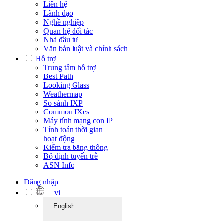
Liên hệ
Lãnh đạo
Nghề nghiệp
Quan hệ đối tác
Nhà đầu tư
Văn bản luật và chính sách
Hỗ trợ
Trung tâm hỗ trợ
Best Path
Looking Glass
Weathermap
So sánh IXP
Common IXes
Máy tính mạng con IP
Tính toán thời gian
hoạt động
Kiểm tra băng thông
Bộ định tuyến trễ
ASN Info
Đăng nhập
vi
English