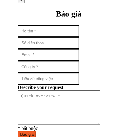
Báo giá
Describe your request
* bắt buộc
Báo giá