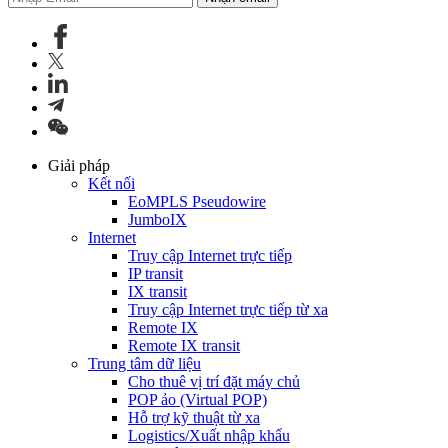
Giải pháp
Kết nối
EoMPLS Pseudowire
JumboIX
Internet
Truy cập Internet trực tiếp
IP transit
IX transit
Truy cập Internet trực tiếp từ xa
Remote IX
Remote IX transit
Trung tâm dữ liệu
Cho thuê vị trí đặt máy chủ
POP ảo (Virtual POP)
Hỗ trợ kỹ thuật từ xa
Logistics/Xuất nhập khẩu