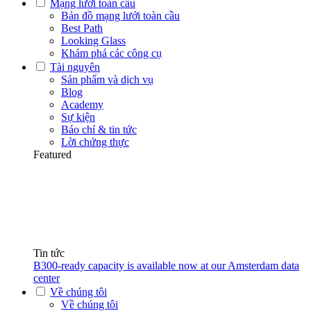
Mạng lưới toàn cầu
Bản đồ mạng lưới toàn cầu
Best Path
Looking Glass
Khám phá các công cụ
Tài nguyên
Sản phẩm và dịch vụ
Blog
Academy
Sự kiện
Báo chí & tin tức
Lời chứng thực
Featured
Tin tức
B300-ready capacity is available now at our Amsterdam data
center
Về chúng tôi
Về chúng tôi