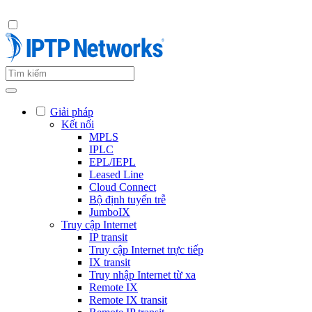
Giải pháp
Kết nối
MPLS
IPLC
EPL/IEPL
Leased Line
Cloud Connect
Bộ định tuyến trễ
JumboIX
Truy cập Internet
IP transit
Truy cập Internet trực tiếp
IX transit
Truy nhập Internet từ xa
Remote IX
Remote IX transit