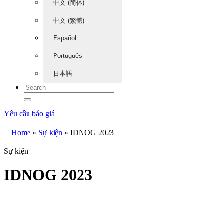
中文 (简体)
中文 (繁體)
Español
Português
日本語
Yêu cầu báo giá
Home
»
Sự kiện
»
IDNOG 2023
Sự kiện
IDNOG 2023