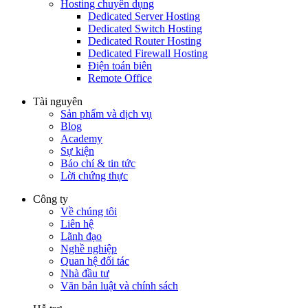
Hosting chuyên dụng
Dedicated Server Hosting
Dedicated Switch Hosting
Dedicated Router Hosting
Dedicated Firewall Hosting
Điện toán biên
Remote Office
Tài nguyên
Sản phẩm và dịch vụ
Blog
Academy
Sự kiện
Báo chí & tin tức
Lời chứng thực
Công ty
Về chúng tôi
Liên hệ
Lãnh đạo
Nghề nghiệp
Quan hệ đối tác
Nhà đầu tư
Văn bản luật và chính sách