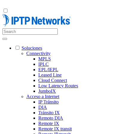
Soluciones
Connectivity
MPLS
IPLC
EPL/IEPL
Leased Line
Cloud Connect
Low Latency Routes
JumboIX
Acceso a Internet
IP Tránsito
DIA
Tránsito IX
Remoto DIA
Remote IX
Remote IX transit