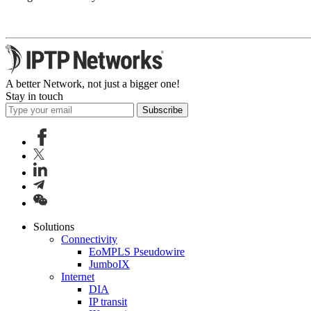
A better Network, not just a bigger one!
Stay in touch
Subscribe
Solutions
Connectivity
EoMPLS Pseudowire
JumboIX
Internet
DIA
IP transit