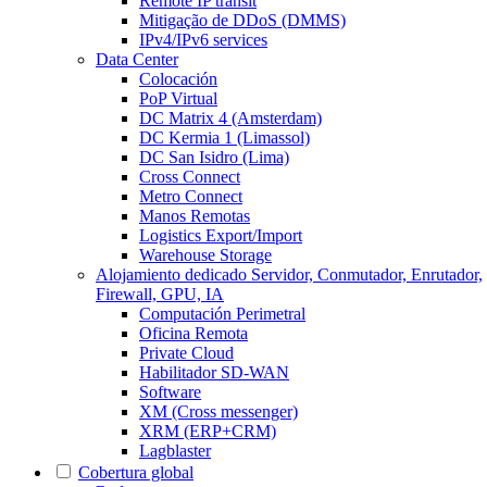
Remote IP transit
Mitigação de DDoS (DMMS)
IPv4/IPv6 services
Data Center
Colocación
PoP Virtual
DC Matrix 4 (Amsterdam)
DC Kermia 1 (Limassol)
DC San Isidro (Lima)
Cross Connect
Metro Connect
Manos Remotas
Logistics Export/Import
Warehouse Storage
Alojamiento dedicado
Servidor, Conmutador, Enrutador,
Firewall, GPU, IA
Computación Perimetral
Oficina Remota
Private Cloud
Habilitador SD-WAN
Software
XM (Cross messenger)
XRM (ERP+CRM)
Lagblaster
Cobertura global