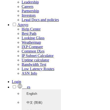
Leadership
Careers
Partnership
Investors
Legal Docs and policies
Apoyo
Help Center
Best Path
Looking Glass
Weathermap
IXP Compare
Common IXes
IP Subnet Calculator
Uptime calculator
Bandwidth Test
Low Latency Routes
ASN Info
Login
es
English
中文 (简体)