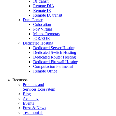
IX transit
Remote DIA
Remote IX
Remote IX transit
Data Center
Colocation
PoP Virtual
Manos Remotas
IOR/EOR
Dedicated Hosting
Dedicated Server Hosting
Dedicated Switch Hosting
Dedicated Router Hosting
Dedicated Firewall Hosting
Computación Perimetral
Remote Office
Recursos
Products and
Services Ecosystem
Blog
Academy
Events
Press & News
Testimonials