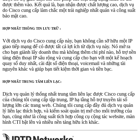
được thêm vào. Kết quả là, bạn nhận được chất lượng cao, dịch vụ
do Cisco cung cấp làm chắc một trải nghiệp nhất quán và công suất
bảo mật cao.
HỢP NHẤT THÔNG TIN LƯU TRỮ :
Với dịch vụ do Cisco cung cấp này, bạn không cần sỡ hữu một IP
giao tiếp mạng để có được tất cả lợi ích từ dịch vụ này. Nó mở ra
cho bạn giành lấy doanh thu mà không thêm chi phí nào, hỗ trợ nền
tảng điện thoại IP sâu rộng và cung cấp cho bạn với một kế hoạch
quay số duy nhất, cài đặt số điện thoại, voicemail và những tài
nguyên khác và giúp bạn tiết kiệm thời gian và tiền bạc.
HỢP NHẤT TRUNG TÂM LIÊN LẠC:
Dịch vụ quản lý thống nhất trung tâm liên lạc được Cisco cung cấp
của chúng tôi cung cấp tập trung, IP hạ tầng hỗ trợ truyền tải số
lượng lớn các trang web. Chúng tôi cung cấp đầy đủ dịch vụ quản
lý liên lạc thích hợp, và kiểm soát quản trị mở cho môi trường của
bạn, cũng như là công suất tích hợp công cụ cộng tác website, màn
hình CTI bật lên và nhiều nền tảng hữu ích khác.