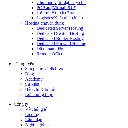
Cho thuê vị trí đặt máy chủ
POP ảo (Virtual POP)
Hỗ trợ kỹ thuật từ xa
Logistics/Xuất nhập khẩu
Hosting chuyên dụng
Dedicated Server Hosting
Dedicated Switch Hosting
Dedicated Router Hosting
Dedicated Firewall Hosting
Điện toán biên
Remote Office
Tài nguyên
Sản phẩm và dịch vụ
Blog
Academy
Sự kiện
Báo chí & tin tức
Lời chứng thực
Công ty
Về chúng tôi
Liên hệ
Lãnh đạo
Nghề nghiệp