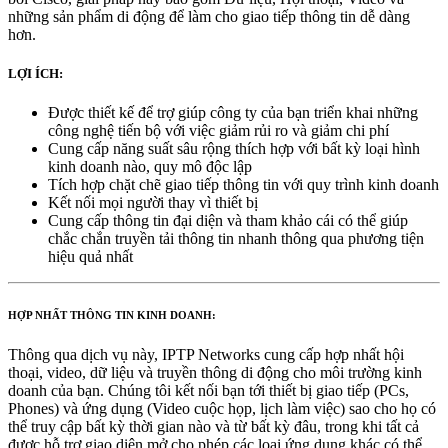
những sản phẩm di động để làm cho giao tiếp thông tin dễ dàng
hơn.
LỢI ÍCH:
Được thiết kế để trợ giúp công ty của bạn triển khai những
công nghệ tiến bộ với việc giảm rủi ro và giảm chi phí
Cung cấp năng suất sâu rộng thích hợp với bất kỳ loại hình
kinh doanh nào, quy mô độc lập
Tích hợp chặt chẽ giao tiếp thông tin với quy trình kinh doanh
Kết nối mọi người thay vì thiết bị
Cung cấp thông tin đại diện và tham khảo cái có thể giúp
chắc chắn truyền tải thông tin nhanh thông qua phương tiện
hiệu quả nhất
HỢP NHẤT THÔNG TIN KINH DOANH:
Thông qua dịch vụ này, IPTP Networks cung cấp hợp nhất hội
thoại, video, dữ liệu và truyền thông di động cho môi trường kinh
doanh của bạn. Chúng tôi kết nối bạn tới thiết bị giao tiếp (PCs,
Phones) và ứng dụng (Video cuộc họp, lịch làm việc) sao cho họ có
thể truy cập bất kỳ thời gian nào và từ bất kỳ đâu, trong khi tất cả
được hỗ trợ giao diện mở cho phép các loại ứng dụng khác có thể