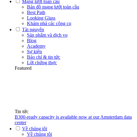
Mạng lưới toàn cầu
Bản đồ mạng lưới toàn cầu
Best Path
Looking Glass
Khám phá các công cụ
Tài nguyên
Sản phẩm và dịch vụ
Blog
Academy
Sự kiện
Báo chí & tin tức
Lời chứng thực
Featured
Tin tức
B300-ready capacity is available now at our Amsterdam data
center
Về chúng tôi
Về chúng tôi