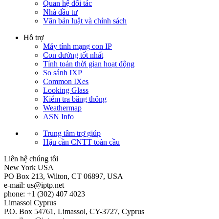
Quan hệ đối tác
Nhà đầu tư
Văn bản luật và chính sách
Hỗ trợ
Máy tính mạng con IP
Con đường tốt nhất
Tính toán thời gian hoạt động
So sánh IXP
Common IXes
Looking Glass
Kiểm tra băng thông
Weathermap
ASN Info
Trung tâm trợ giúp
Hậu cần CNTT toàn cầu
Liên hệ chúng tôi
New York
USA
PO Box 213, Wilton, CT 06897, USA
e-mail:
us
iptp.net
phone: +1 (302) 407 4023
Limassol
Cyprus
P.O. Box 54761, Limassol, CY-3727, Cyprus