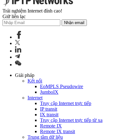
Trải nghiệm Internet đỉnh cao!
Giữ liên lạc
Nhận email
Giải pháp
Kết nối
EoMPLS Pseudowire
JumboIX
Internet
Truy cập Internet trực tiếp
IP transit
IX transit
Truy cập Internet trực tiếp từ xa
Remote IX
Remote IX transit
Trung tâm dữ liệu