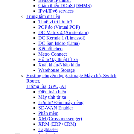
Remote IP transit
Giảm thiểu DDoS (DMMS)
IPv4/IPv6 services
Trung tâm dữ liệu
Thuê vị trí lưu trữ
POP ảo (Virtual POP)
DC Matrix 4 (Amsterdam)
DC Kermia 1 (Limassol)
DC San Isidro (Lima)
Kết nối chéo
Metro Connect
Hỗ trợ kỹ thuật từ xa
Xuất khẩu/Nhập khẩu
Warehouse Storage
Hosting chuyên dụng, storage
Máy chủ, Switch,
Router,
Tường lửa, GPU, AI
Điện toán biên
Máy tính từ xa
Lưu trữ Đám mây riêng
SD-WAN Enabler
Phần mềm
XM (Cross messenger)
XRM (ERP+CRM)
Lagblaster