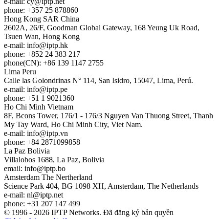
e-mail:
cy
iptp.net
phone: +357 25 878860
Hong Kong
SAR China
2602A, 26/F, Goodman Global Gateway, 168 Yeung Uk Road,
Tsuen Wan, Hong Kong
e-mail:
info
iptp.hk
phone: +852 24 383 217
phone(CN): +86 139 1147 2755
Lima
Peru
Calle las Golondrinas N° 114, San Isidro, 15047, Lima, Perú.
e-mail:
info
iptp.pe
phone: +51 1 9021360
Ho Chi Minh
Vietnam
8F, Bcons Tower, 176/1 - 176/3 Nguyen Van Thuong Street, Thanh
My Tay Ward, Ho Chi Minh City, Viet Nam.
e-mail:
info
iptp.vn
phone: +84 2871099858
La Paz
Bolivia
Villalobos 1688, La Paz, Bolivia
email:
info
iptp.bo
Amsterdam
The Nertherland
Science Park 404, BG 1098 XH, Amsterdam, The Netherlands
e-mail:
nl
iptp.net
phone: +31 207 147 499
© 1996 - 2026 IPTP Networks. Đã đăng ký bản quyền