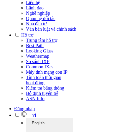
Liên hệ
Lãnh đạo
Nghề nghiệp
Quan hệ đối tác
Nhà đầu tư
Văn bản luật và chính sách
Hỗ trợ
Trung tâm hỗ trợ
Best Path
Looking Glass
Weathermap
So sánh IXP
Common IXes
Máy tính mạng con IP
Tính toán thời gian
hoạt động
Kiểm tra băng thông
Bộ định tuyến trễ
ASN Info
Đăng nhập
vi
English