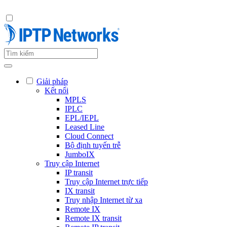
Giải pháp
Kết nối
MPLS
IPLC
EPL/IEPL
Leased Line
Cloud Connect
Bộ định tuyến trễ
JumboIX
Truy cập Internet
IP transit
Truy cập Internet trực tiếp
IX transit
Truy nhập Internet từ xa
Remote IX
Remote IX transit