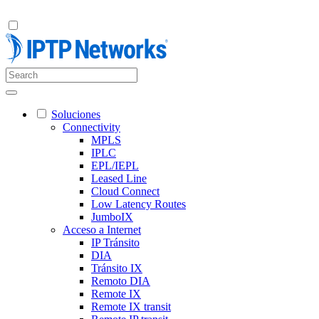
Soluciones
Connectivity
MPLS
IPLC
EPL/IEPL
Leased Line
Cloud Connect
Low Latency Routes
JumboIX
Acceso a Internet
IP Tránsito
DIA
Tránsito IX
Remoto DIA
Remote IX
Remote IX transit