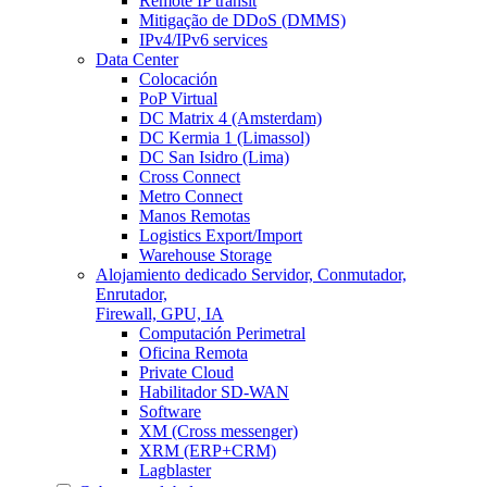
Remote IP transit
Mitigação de DDoS (DMMS)
IPv4/IPv6 services
Data Center
Colocación
PoP Virtual
DC Matrix 4 (Amsterdam)
DC Kermia 1 (Limassol)
DC San Isidro (Lima)
Cross Connect
Metro Connect
Manos Remotas
Logistics Export/Import
Warehouse Storage
Alojamiento dedicado
Servidor, Conmutador,
Enrutador,
Firewall, GPU, IA
Computación Perimetral
Oficina Remota
Private Cloud
Habilitador SD-WAN
Software
XM (Cross messenger)
XRM (ERP+CRM)
Lagblaster