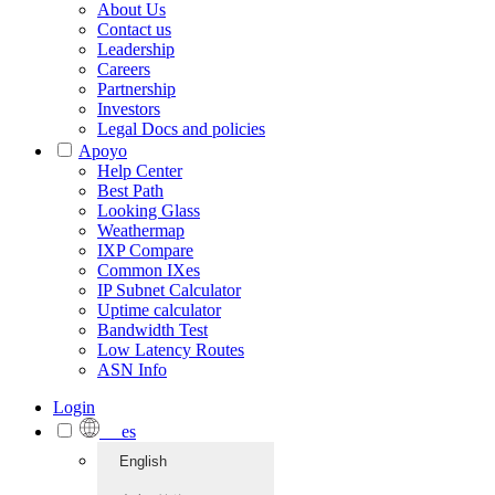
About Us
Contact us
Leadership
Careers
Partnership
Investors
Legal Docs and policies
Apoyo
Help Center
Best Path
Looking Glass
Weathermap
IXP Compare
Common IXes
IP Subnet Calculator
Uptime calculator
Bandwidth Test
Low Latency Routes
ASN Info
Login
es
English