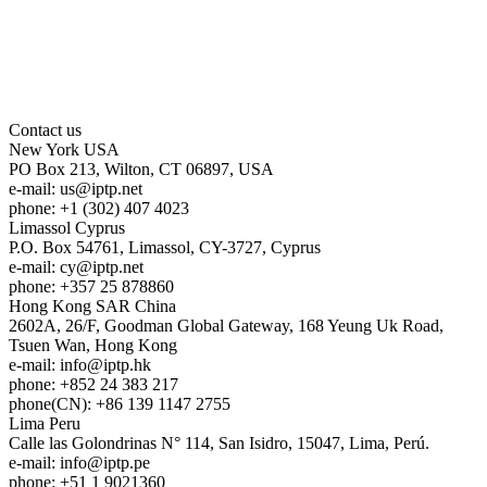
Contact us
New York
USA
PO Box 213, Wilton, CT 06897, USA
e-mail:
us
iptp.net
phone: +1 (302) 407 4023
Limassol
Cyprus
P.O. Box 54761, Limassol, CY-3727, Cyprus
e-mail:
cy
iptp.net
phone: +357 25 878860
Hong Kong
SAR China
2602A, 26/F, Goodman Global Gateway, 168 Yeung Uk Road,
Tsuen Wan, Hong Kong
e-mail:
info
iptp.hk
phone: +852 24 383 217
phone(CN): +86 139 1147 2755
Lima
Peru
Calle las Golondrinas N° 114, San Isidro, 15047, Lima, Perú.
e-mail:
info
iptp.pe
phone: +51 1 9021360