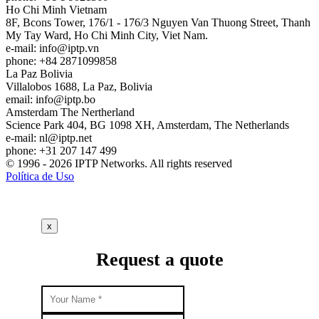
Ho Chi Minh
Vietnam
8F, Bcons Tower, 176/1 - 176/3 Nguyen Van Thuong Street, Thanh
My Tay Ward, Ho Chi Minh City, Viet Nam.
e-mail:
info
iptp.vn
phone: +84 2871099858
La Paz
Bolivia
Villalobos 1688, La Paz, Bolivia
email:
info
iptp.bo
Amsterdam
The Nertherland
Science Park 404, BG 1098 XH, Amsterdam, The Netherlands
e-mail:
nl
iptp.net
phone: +31 207 147 499
© 1996 - 2026 IPTP Networks. All rights reserved
Política de Uso
x
Request a quote