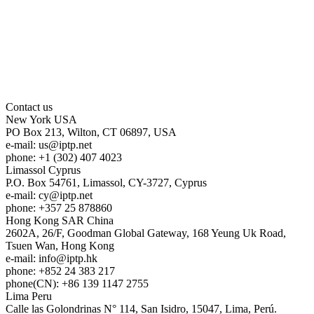
Contact us
New York
USA
PO Box 213, Wilton, CT 06897, USA
e-mail:
us
iptp.net
phone: +1 (302) 407 4023
Limassol
Cyprus
P.O. Box 54761, Limassol, CY-3727, Cyprus
e-mail:
cy
iptp.net
phone: +357 25 878860
Hong Kong
SAR China
2602A, 26/F, Goodman Global Gateway, 168 Yeung Uk Road,
Tsuen Wan, Hong Kong
e-mail:
info
iptp.hk
phone: +852 24 383 217
phone(CN): +86 139 1147 2755
Lima
Peru
Calle las Golondrinas N° 114, San Isidro, 15047, Lima, Perú.