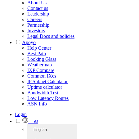
About Us
Contact us
Leadership
Careers
Partnership
Investors
Legal Docs and policies
Apoyo
Help Center
Best Path
Looking Glass
Weathermap
IXP Compare
Common IXes
IP Subnet Calculator
Uptime calculator
Bandwidth Test
Low Latency Routes
ASN Info
Login
es
English