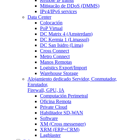
Remote IP transit
Mitigação de DDoS (DMMS)
IPv4/IPv6 services
Data Center
Colocación
PoP Virtual
DC Matrix 4 (Amsterdam)
DC Kermia 1 (Limassol)
DC San Isidro (Lima)
Cross Connect
Metro Connect
Manos Remotas
Logistics Export/Import
Warehouse Storage
Alojamiento dedicado
Servidor, Conmutador,
Enrutador,
Firewall, GPU, IA
Computación Perimetral
Oficina Remota
Private Cloud
Habilitador SD-WAN
Software
XM (Cross messenger)
XRM (ERP+CRM)
Lagblaster