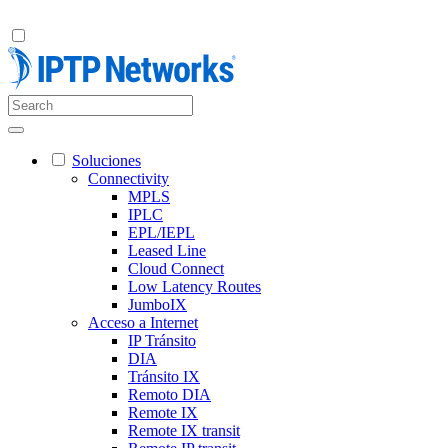
Soluciones
Connectivity
MPLS
IPLC
EPL/IEPL
Leased Line
Cloud Connect
Low Latency Routes
JumboIX
Acceso a Internet
IP Tránsito
DIA
Tránsito IX
Remoto DIA
Remote IX
Remote IX transit