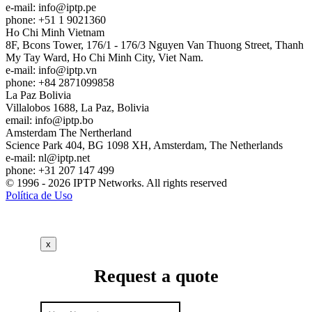
e-mail:
info
iptp.pe
phone: +51 1 9021360
Ho Chi Minh
Vietnam
8F, Bcons Tower, 176/1 - 176/3 Nguyen Van Thuong Street, Thanh
My Tay Ward, Ho Chi Minh City, Viet Nam.
e-mail:
info
iptp.vn
phone: +84 2871099858
La Paz
Bolivia
Villalobos 1688, La Paz, Bolivia
email:
info
iptp.bo
Amsterdam
The Nertherland
Science Park 404, BG 1098 XH, Amsterdam, The Netherlands
e-mail:
nl
iptp.net
phone: +31 207 147 499
© 1996 - 2026 IPTP Networks. All rights reserved
Política de Uso
x
Request a quote