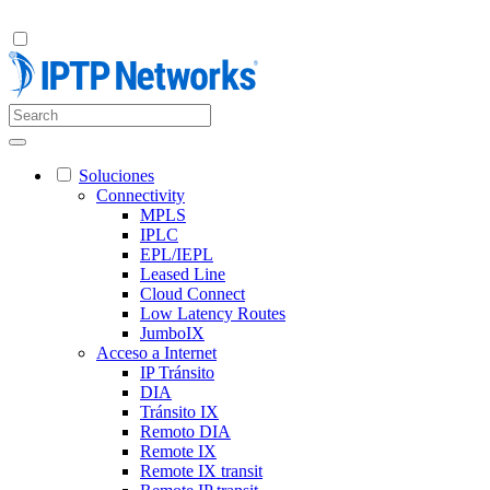
Soluciones
Connectivity
MPLS
IPLC
EPL/IEPL
Leased Line
Cloud Connect
Low Latency Routes
JumboIX
Acceso a Internet
IP Tránsito
DIA
Tránsito IX
Remoto DIA
Remote IX
Remote IX transit