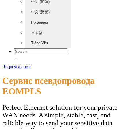
中文 (简体)
中文 (繁體)
Português
日本語
Tiếng Việt
Request a quote
Сервис псевдопровода
EOMPLS
Perfect Ethernet solution for your private
WAN needs. A simple, stable, fast, and
reliable way to send your sensitive data