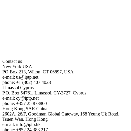
Contact us
New York
USA
PO Box 213, Wilton, CT 06897, USA
e-mail:
us
iptp.net
phone: +1 (302) 407 4023
Limassol
Cyprus
P.O. Box 54761, Limassol, CY-3727, Cyprus
e-mail:
cy
iptp.net
phone: +357 25 878860
Hong Kong
SAR China
2602A, 26/F, Goodman Global Gateway, 168 Yeung Uk Road,
Tsuen Wan, Hong Kong
e-mail:
info
iptp.hk
phone: +852 24 383 217