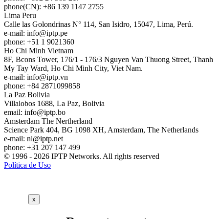
phone(CN): +86 139 1147 2755
Lima
Peru
Calle las Golondrinas N° 114, San Isidro, 15047, Lima, Perú.
e-mail:
info
iptp.pe
phone: +51 1 9021360
Ho Chi Minh
Vietnam
8F, Bcons Tower, 176/1 - 176/3 Nguyen Van Thuong Street, Thanh
My Tay Ward, Ho Chi Minh City, Viet Nam.
e-mail:
info
iptp.vn
phone: +84 2871099858
La Paz
Bolivia
Villalobos 1688, La Paz, Bolivia
email:
info
iptp.bo
Amsterdam
The Nertherland
Science Park 404, BG 1098 XH, Amsterdam, The Netherlands
e-mail:
nl
iptp.net
phone: +31 207 147 499
© 1996 - 2026 IPTP Networks. All rights reserved
Política de Uso
x