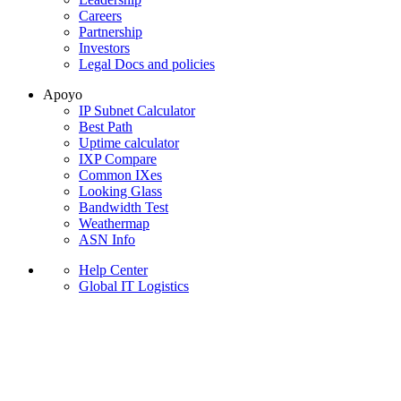
Careers
Partnership
Investors
Legal Docs and policies
Apoyo
IP Subnet Calculator
Best Path
Uptime calculator
IXP Compare
Common IXes
Looking Glass
Bandwidth Test
Weathermap
ASN Info
Help Center
Global IT Logistics