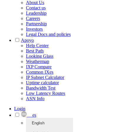
About Us
Contact us
Leadership
Careers
Partnership
Investors
Legal Docs and policies
Apoyo
Help Center
Best Path
Looking Glass
Weathermap
IXP Compare
Common IXes
IP Subnet Calculator
Uptime calculator
Bandwidth Test
Low Latency Routes
ASN Info
Login
es
English