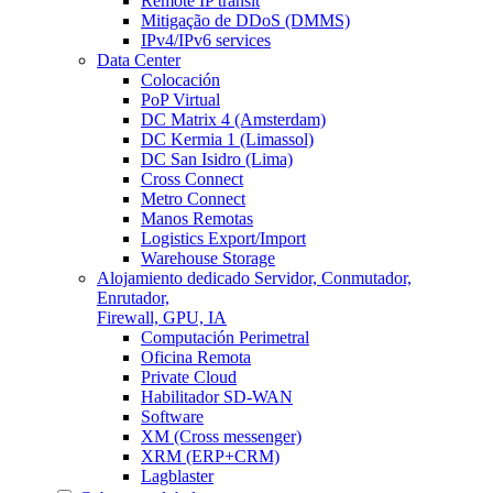
Remote IP transit
Mitigação de DDoS (DMMS)
IPv4/IPv6 services
Data Center
Colocación
PoP Virtual
DC Matrix 4 (Amsterdam)
DC Kermia 1 (Limassol)
DC San Isidro (Lima)
Cross Connect
Metro Connect
Manos Remotas
Logistics Export/Import
Warehouse Storage
Alojamiento dedicado
Servidor, Conmutador,
Enrutador,
Firewall, GPU, IA
Computación Perimetral
Oficina Remota
Private Cloud
Habilitador SD-WAN
Software
XM (Cross messenger)
XRM (ERP+CRM)
Lagblaster