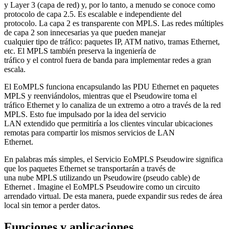
y Layer 3 (capa de red) y, por lo tanto, a menudo se conoce como
protocolo de capa 2.5. Es escalable e independiente del
protocolo. La capa 2 es transparente con MPLS. Las redes múltiples
de capa 2 son innecesarias ya que pueden manejar
cualquier tipo de tráfico: paquetes IP, ATM nativo, tramas Ethernet,
etc. El MPLS también preserva la ingeniería de
tráfico y el control fuera de banda para implementar redes a gran
escala.
El EoMPLS funciona encapsulando las PDU Ethernet en paquetes
MPLS y reenviándolos, mientras que el Pseudowire toma el
tráfico Ethernet y lo canaliza de un extremo a otro a través de la red
MPLS. Esto fue impulsado por la idea del servicio
LAN extendido que permitiría a los clientes vincular ubicaciones
remotas para compartir los mismos servicios de LAN
Ethernet.
En palabras más simples, el Servicio EoMPLS Pseudowire significa
que los paquetes Ethernet se transportarán a través de
una nube MPLS utilizando un Pseudowire (pseudo cable) de
Ethernet . Imagine el EoMPLS Pseudowire como un circuito
arrendado virtual. De esta manera, puede expandir sus redes de área
local sin temor a perder datos.
Funciones y aplicaciones