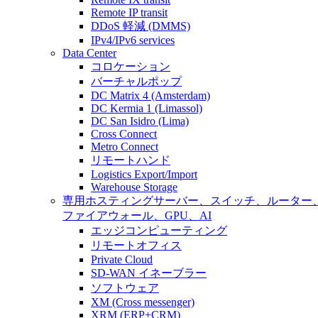
Remote IP transit
DDoS 軽減 (DMMS)
IPv4/IPv6 services
Data Center
コロケーション
バーチャルポップ
DC Matrix 4 (Amsterdam)
DC Kermia 1 (Limassol)
DC San Isidro (Lima)
Cross Connect
Metro Connect
リモートハンド
Logistics Export/Import
Warehouse Storage
専用ホスティング
サーバー、スイッチ、ルーター
ファイアウォール、GPU、AI
エッジコンピューティング
リモートオフィス
Private Cloud
SD-WAN イネーブラー
ソフトウェア
XM (Cross messenger)
XRM (ERP+CRM)