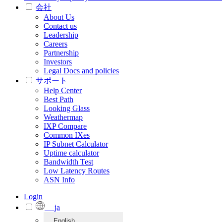
会社
About Us
Contact us
Leadership
Careers
Partnership
Investors
Legal Docs and policies
サポート
Help Center
Best Path
Looking Glass
Weathermap
IXP Compare
Common IXes
IP Subnet Calculator
Uptime calculator
Bandwidth Test
Low Latency Routes
ASN Info
Login
ja
English