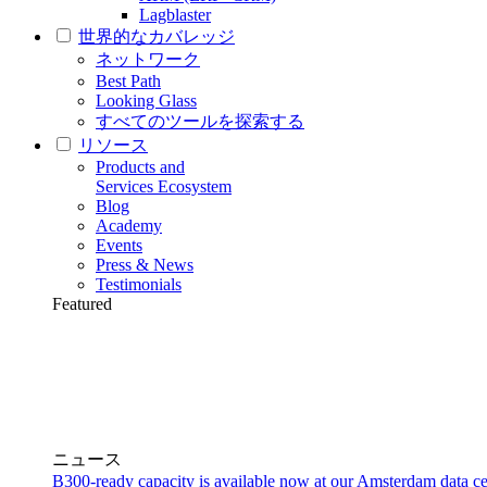
Lagblaster
世界的なカバレッジ
ネットワーク
Best Path
Looking Glass
すべてのツールを探索する
リソース
Products and
Services Ecosystem
Blog
Academy
Events
Press & News
Testimonials
Featured
ニュース
B300-ready capacity is available now at our Amsterdam data ce