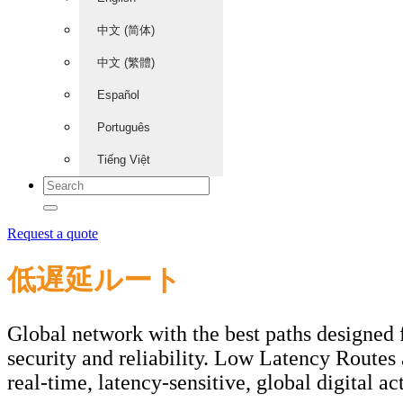
中文 (简体)
中文 (繁體)
Español
Português
Tiếng Việt
Request a quote
低遅延ルート
Global network with the best paths designed 
security and reliability. Low Latency Routes a
real-time, latency-sensitive, global digital act