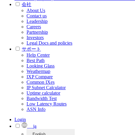
会社
About Us
Contact us
Leadership
Careers
Partnership
Investors
Legal Docs and policies
サポート
Help Center
Best Path
Looking Glass
Weathermap
IXP Compare
Common IXes
IP Subnet Calculator
Uptime calculator
Bandwidth Test
Low Latency Routes
ASN Info
Login
ja
English