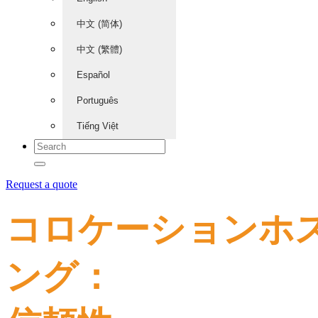
中文 (简体)
中文 (繁體)
Español
Português
Tiếng Việt
Request a quote
コロケーションホ
ング：