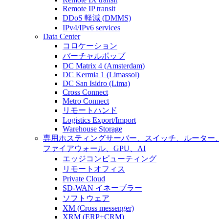
Remote IP transit
DDoS 軽減 (DMMS)
IPv4/IPv6 services
Data Center
コロケーション
バーチャルポップ
DC Matrix 4 (Amsterdam)
DC Kermia 1 (Limassol)
DC San Isidro (Lima)
Cross Connect
Metro Connect
リモートハンド
Logistics Export/Import
Warehouse Storage
専用ホスティング
サーバー、スイッチ、ルーター
ファイアウォール、GPU、AI
エッジコンピューティング
リモートオフィス
Private Cloud
SD-WAN イネーブラー
ソフトウェア
XM (Cross messenger)
XRM (ERP+CRM)