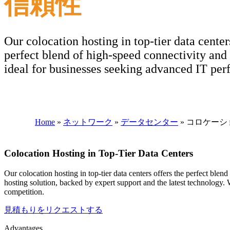
信頼性
Our colocation hosting in top-tier data center
perfect blend of high-speed connectivity and 
ideal for businesses seeking advanced IT pe
Home
»
ネットワーク
»
データセンター
»
コロケーシ
Colocation Hosting in Top-Tier Data Centers
Our colocation hosting in top-tier data centers offers the perfect ble
hosting solution, backed by expert support and the latest technology. 
competition.
見積もりをリクエストする
Advantages