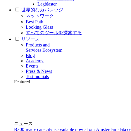
Lagblaster
世界的なカバレッジ
ネットワーク
Best Path
Looking Glass
すべてのツールを探索する
リソース
Products and
Services Ecosystem
Blog
Academy
Events
Press & News
Testimonials
Featured
ニュース
B300-ready capacity is available now at our Amsterdam data ce