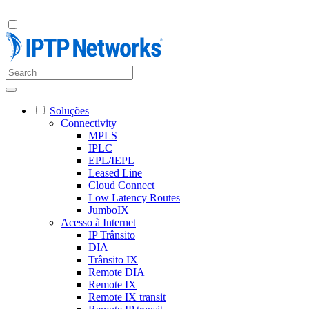
Soluções
Connectivity
MPLS
IPLC
EPL/IEPL
Leased Line
Cloud Connect
Low Latency Routes
JumboIX
Acesso à Internet
IP Trânsito
DIA
Trânsito IX
Remote DIA
Remote IX
Remote IX transit