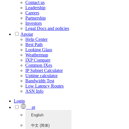
Contact us
Leadership
Careers
Partnership
Investors
Legal Docs and policies
Apoiar
Help Center
Best Path
Looking Glass
Weathermap
IXP Compare
Common IXes
IP Subnet Calculator
Uptime calculator
Bandwidth Test
Low Latency Routes
ASN Info
Login
pt
English
中文 (简体)