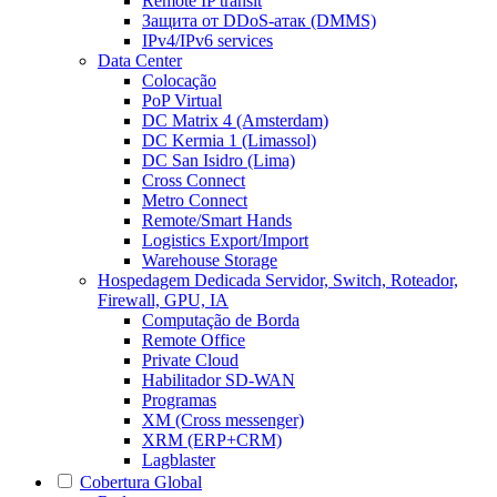
Remote IP transit
Защита от DDoS-атак (DMMS)
IPv4/IPv6 services
Data Center
Colocação
PoP Virtual
DC Matrix 4 (Amsterdam)
DC Kermia 1 (Limassol)
DC San Isidro (Lima)
Cross Connect
Metro Connect
Remote/Smart Hands
Logistics Export/Import
Warehouse Storage
Hospedagem Dedicada
Servidor, Switch, Roteador,
Firewall, GPU, IA
Computação de Borda
Remote Office
Private Cloud
Habilitador SD-WAN
Programas
XM (Cross messenger)
XRM (ERP+CRM)
Lagblaster
Cobertura Global