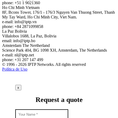
phone: +51 1 9021360
Ho Chi Minh
Vietnam
8F, Bcons Tower, 176/1 - 176/3 Nguyen Van Thuong Street, Thanh
My Tay Ward, Ho Chi Minh City, Viet Nam.
e-mail:
info
iptp.vn
phone: +84 2871099858
La Paz
Bolivia
Villalobos 1688, La Paz, Bolivia
email:
info
iptp.bo
Amsterdam
The Nertherland
Science Park 404, BG 1098 XH, Amsterdam, The Netherlands
e-mail:
nl
iptp.net
phone: +31 207 147 499
© 1996 - 2026 IPTP Networks. All rights reserved
Política de Uso
x
Request a quote