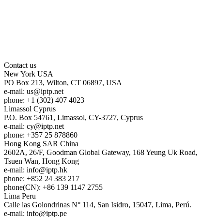
Contact us
New York
USA
PO Box 213, Wilton, CT 06897, USA
e-mail:
us
iptp.net
phone: +1 (302) 407 4023
Limassol
Cyprus
P.O. Box 54761, Limassol, CY-3727, Cyprus
e-mail:
cy
iptp.net
phone: +357 25 878860
Hong Kong
SAR China
2602A, 26/F, Goodman Global Gateway, 168 Yeung Uk Road,
Tsuen Wan, Hong Kong
e-mail:
info
iptp.hk
phone: +852 24 383 217
phone(CN): +86 139 1147 2755
Lima
Peru
Calle las Golondrinas N° 114, San Isidro, 15047, Lima, Perú.
e-mail:
info
iptp.pe