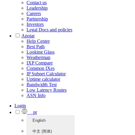
Contact us
Leadership
Careers
Partnership
Investors
Legal Docs and policies
Apoiar
Help Center
Best Path
Looking Glass
Weathermap
IXP Compare
Common IXes
IP Subnet Calculator
Uptime calculator
Bandwidth Test
Low Latency Routes
ASN Info
Login
pt
English
中文 (简体)