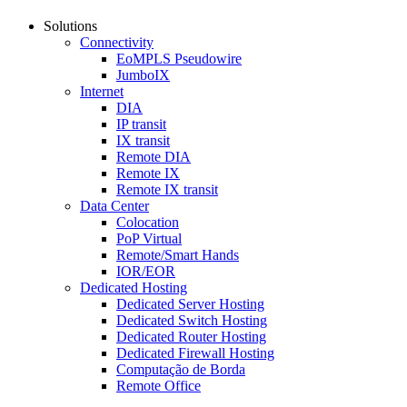
Solutions
Connectivity
EoMPLS Pseudowire
JumboIX
Internet
DIA
IP transit
IX transit
Remote DIA
Remote IX
Remote IX transit
Data Center
Colocation
PoP Virtual
Remote/Smart Hands
IOR/EOR
Dedicated Hosting
Dedicated Server Hosting
Dedicated Switch Hosting
Dedicated Router Hosting
Dedicated Firewall Hosting
Computação de Borda
Remote Office