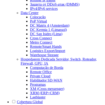
Remote IP transit
Защита от DDoS-атак (DMMS)
IPv4/IPv6 services
Data Center
Colocação
PoP Virtual
DC Matrix 4 (Amsterdam)
DC Kermia 1 (Limassol)
DC San Isidro (Lima)
Cross Connect
Metro Connect
Remote/Smart Hands
Logistics Export/Import
Warehouse Storage
Hospedagem Dedicada
Servidor, Switch, Roteador,
Firewall, GPU, IA
Computação de Borda
Remote Office
Private Cloud
Habilitador SD-WAN
Programas
XM (Cross messenger)
XRM (ERP+CRM)
Lagblaster
Cobertura Global