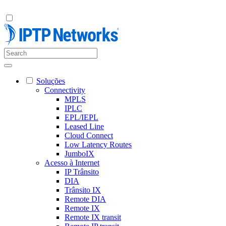
Soluções
Connectivity
MPLS
IPLC
EPL/IEPL
Leased Line
Cloud Connect
Low Latency Routes
JumboIX
Acesso à Internet
IP Trânsito
DIA
Trânsito IX
Remote DIA
Remote IX
Remote IX transit