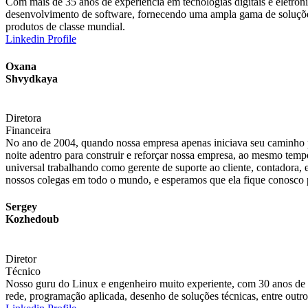
Com mais de 35 anos de experiência em tecnologias digitais e eletrô
desenvolvimento de software, fornecendo uma ampla gama de soluções
produtos de classe mundial.
Linkedin Profile
Oxana
Shvydkaya
Diretora
Financeira
No ano de 2004, quando nossa empresa apenas iniciava seu caminho pa
noite adentro para construir e reforçar nossa empresa, ao mesmo te
universal trabalhando como gerente de suporte ao cliente, contadora, e
nossos colegas em todo o mundo, e esperamos que ela fique conosco 
Sergey
Kozhedoub
Diretor
Técnico
Nosso guru do Linux e engenheiro muito experiente, com 30 anos de ex
rede, programação aplicada, desenho de soluções técnicas, entre outro