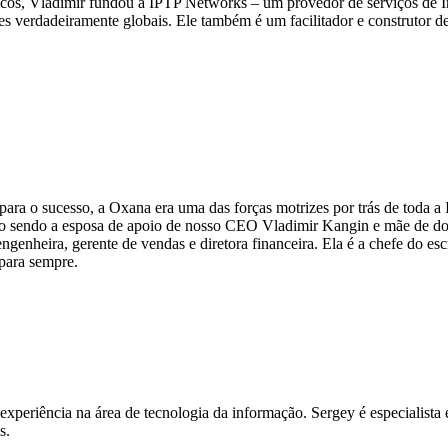
nicos, Vladimir fundou a IPTP Networks – um provedor de serviços de I
 verdadeiramente globais. Ele também é um facilitador e construtor d
ra o sucesso, a Oxana era uma das forças motrizes por trás de toda a
mpo sendo a esposa de apoio de nosso CEO Vladimir Kangin e mãe de do
ngenheira, gerente de vendas e diretora financeira. Ela é a chefe do es
para sempre.
periência na área de tecnologia da informação. Sergey é especialista e
s.