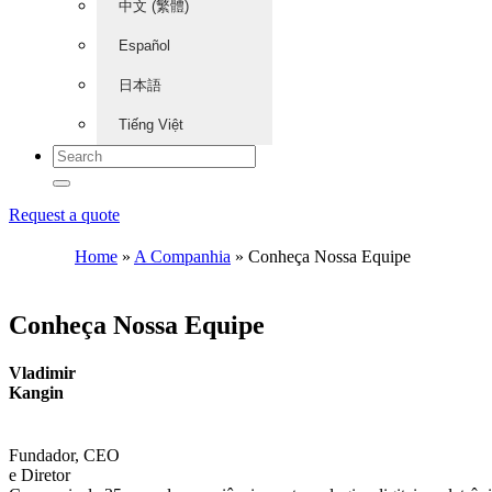
中文 (繁體)
Español
日本語
Tiếng Việt
Request a quote
Home
»
A Companhia
»
Conheça Nossa Equipe
Conheça Nossa Equipe
Vladimir
Kangin
Fundador, CEO
e Diretor