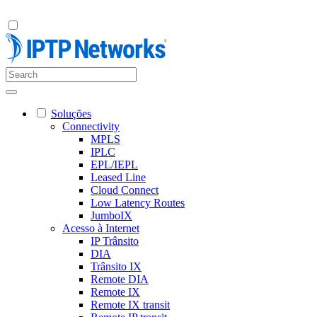
Soluções
Connectivity
MPLS
IPLC
EPL/IEPL
Leased Line
Cloud Connect
Low Latency Routes
JumboIX
Acesso à Internet
IP Trânsito
DIA
Trânsito IX
Remote DIA
Remote IX
Remote IX transit