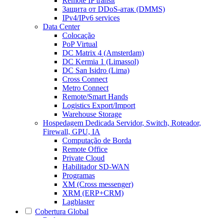
Remote IP transit
Защита от DDoS-атак (DMMS)
IPv4/IPv6 services
Data Center
Colocação
PoP Virtual
DC Matrix 4 (Amsterdam)
DC Kermia 1 (Limassol)
DC San Isidro (Lima)
Cross Connect
Metro Connect
Remote/Smart Hands
Logistics Export/Import
Warehouse Storage
Hospedagem Dedicada
Servidor, Switch, Roteador,
Firewall, GPU, IA
Computação de Borda
Remote Office
Private Cloud
Habilitador SD-WAN
Programas
XM (Cross messenger)
XRM (ERP+CRM)
Lagblaster
Cobertura Global