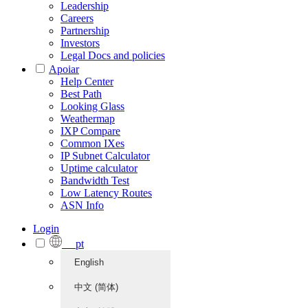
Leadership
Careers
Partnership
Investors
Legal Docs and policies
Apoiar
Help Center
Best Path
Looking Glass
Weathermap
IXP Compare
Common IXes
IP Subnet Calculator
Uptime calculator
Bandwidth Test
Low Latency Routes
ASN Info
Login
pt
English
中文 (简体)