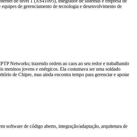
nternet de nível 1 (AS41095), integrador de sistemas e empresa de
e equipes de gerenciamento de tecnologia e desenvolvimento de
 IPTP Networks; trazendo ordem ao caos ao seu redor e trabalhando
is meninos jovens e enérgicos. Ela costumava ser uma soldado
critório de Chipre, mas ainda encontra tempo para gerenciar e apoiar
m software de código aberto, integração/adaptação, arquitetura de