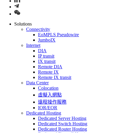
Solutions
Connectivity
EoMPLS Pseudowire
JumboIX
Internet
DIA
IP transit
IX transit
Remote DIA
Remote IX
Remote IX transit
Data Center
Colocation
虛擬入網點
遠程操作服務
IOR/EOR
Dedicated Hosting
Dedicated Server Hosting
Dedicated Switch Hosting
Dedicated Router Hosting