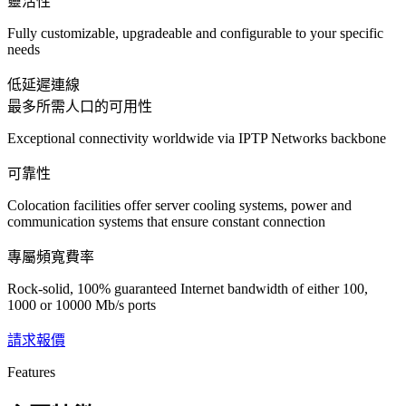
靈活性
Fully customizable, upgradeable and configurable to your specific
needs
低延遲連線
最多所需人口的可用性
Exceptional connectivity worldwide via IPTP Networks backbone
可靠性
Colocation facilities offer server cooling systems, power and
communication systems that ensure constant connection
專屬頻寬費率
Rock-solid, 100% guaranteed Internet bandwidth of either 100,
1000 or 10000 Mb/s ports
請求報價
Features