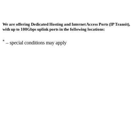
We are offering Dedicated Hosting and Internet Access Ports (IP Transit),
with up to 100Gbps uplink ports in the following locations:
*
– special conditions may apply