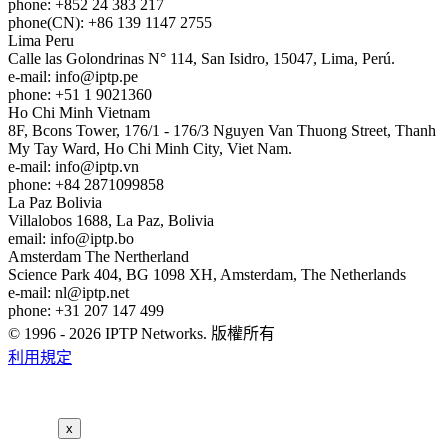
phone: +852 24 383 217
phone(CN): +86 139 1147 2755
Lima
Peru
Calle las Golondrinas N° 114, San Isidro, 15047, Lima, Perú.
e-mail:
info
iptp.pe
phone: +51 1 9021360
Ho Chi Minh
Vietnam
8F, Bcons Tower, 176/1 - 176/3 Nguyen Van Thuong Street, Thanh
My Tay Ward, Ho Chi Minh City, Viet Nam.
e-mail:
info
iptp.vn
phone: +84 2871099858
La Paz
Bolivia
Villalobos 1688, La Paz, Bolivia
email:
info
iptp.bo
Amsterdam
The Nertherland
Science Park 404, BG 1098 XH, Amsterdam, The Netherlands
e-mail:
nl
iptp.net
phone: +31 207 147 499
© 1996 - 2026 IPTP Networks. 版權所有
利用規定
x