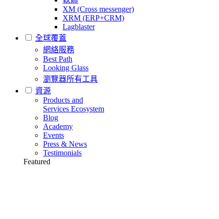
XM (Cross messenger)
XRM (ERP+CRM)
Lagblaster
全球覆蓋
網絡服務
Best Path
Looking Glass
瀏覽器所有工具
資源
Products and
Services Ecosystem
Blog
Academy
Events
Press & News
Testimonials
Featured