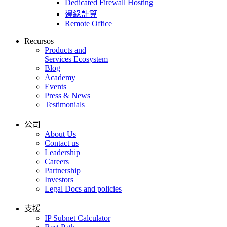
Dedicated Firewall Hosting
邊緣計算
Remote Office
Recursos
Products and
Services Ecosystem
Blog
Academy
Events
Press & News
Testimonials
公司
About Us
Contact us
Leadership
Careers
Partnership
Investors
Legal Docs and policies
支援
IP Subnet Calculator