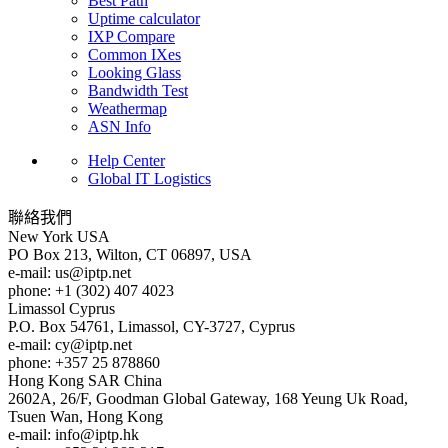
Best Path
Uptime calculator
IXP Compare
Common IXes
Looking Glass
Bandwidth Test
Weathermap
ASN Info
Help Center
Global IT Logistics
聯絡我們
New York
USA
PO Box 213, Wilton, CT 06897, USA
e-mail:
us
iptp.net
phone: +1 (302) 407 4023
Limassol
Cyprus
P.O. Box 54761, Limassol, CY-3727, Cyprus
e-mail:
cy
iptp.net
phone: +357 25 878860
Hong Kong
SAR China
2602A, 26/F, Goodman Global Gateway, 168 Yeung Uk Road,
Tsuen Wan, Hong Kong
e-mail:
info
iptp.hk