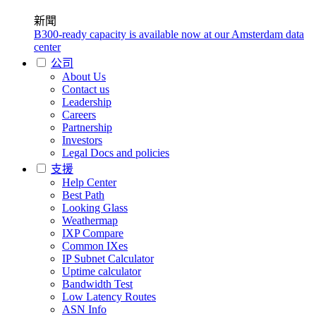
新聞
B300-ready capacity is available now at our Amsterdam data
center
公司
About Us
Contact us
Leadership
Careers
Partnership
Investors
Legal Docs and policies
支援
Help Center
Best Path
Looking Glass
Weathermap
IXP Compare
Common IXes
IP Subnet Calculator
Uptime calculator
Bandwidth Test
Low Latency Routes
ASN Info