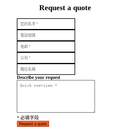
Request a quote
Describe your request
* 必填字段
Request a quote