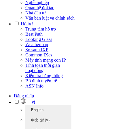
Nghề nghiệp
Quan hệ đối tác
Nhà đầu tư
Văn bản luật và chính sách
Hỗ trợ
Trung tâm hỗ trợ
Best Path
Looking Glass
Weathermap
So sánh IXP
Common IXes
Máy tính mạng con IP
Tính toán thời gian
hoạt động
Kiểm tra băng thông
Bộ định tuyến trễ
ASN Info
Đăng nhập
vi
English
中文 (简体)