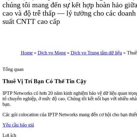
chúng tôi mang đến sự kết hợp hoàn hảo giữa
cao và độ trễ thấp — lý tưởng cho các doanh
suất CNTT cao cấp
Home
»
Dịch vụ Mạng
»
Dịch vụ Trung tâm dữ liệu
»
Thuê 
Tổng quan
Thuê Vị Trí Bạn Có Thể Tin Cậy
IPTP Networks có hơn 20 năm kinh nghiệm bảo vệ dữ liệu quan trọng 
trì chuyên nghiệp, ở mức độ cao. Chúng tôi kết nối bạn với nhiều nhà
bạn.
Các gói colocation của IPTP Networks mang đến cơ hội cho bạn thiết lập
Yêu cầu báo giá
Lợi ích