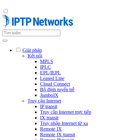
Giải pháp
Kết nối
MPLS
IPLC
EPL/IEPL
Leased Line
Cloud Connect
Bộ định tuyến trễ
JumboIX
Truy cập Internet
IP transit
Truy cập Internet trực tiếp
IX transit
Truy nhập Internet từ xa
Remote IX
Remote IX transit