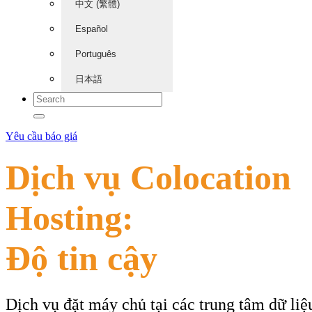
中文 (繁體)
Español
Português
日本語
Yêu cầu báo giá
Dịch vụ Colocation
Hosting:
Độ tin cậy
Dịch vụ đặt máy chủ tại các trung tâm dữ liệ