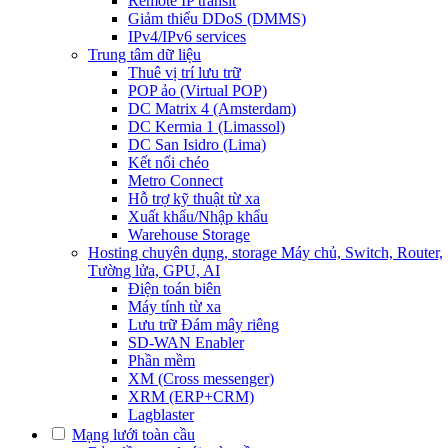
Remote IP transit
Giảm thiểu DDoS (DMMS)
IPv4/IPv6 services
Trung tâm dữ liệu
Thuê vị trí lưu trữ
POP ảo (Virtual POP)
DC Matrix 4 (Amsterdam)
DC Kermia 1 (Limassol)
DC San Isidro (Lima)
Kết nối chéo
Metro Connect
Hỗ trợ kỹ thuật từ xa
Xuất khẩu/Nhập khẩu
Warehouse Storage
Hosting chuyên dụng, storage
Máy chủ, Switch, Router,
Tường lửa, GPU, AI
Điện toán biên
Máy tính từ xa
Lưu trữ Đám mây riêng
SD-WAN Enabler
Phần mềm
XM (Cross messenger)
XRM (ERP+CRM)
Lagblaster
Mạng lưới toàn cầu