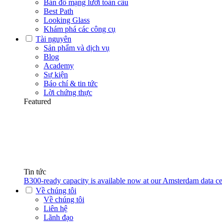
Bản đồ mạng lưới toàn cầu
Best Path
Looking Glass
Khám phá các công cụ
Tài nguyên
Sản phẩm và dịch vụ
Blog
Academy
Sự kiện
Báo chí & tin tức
Lời chứng thực
Featured
Tin tức
B300-ready capacity is available now at our Amsterdam data ce
Về chúng tôi
Về chúng tôi
Liên hệ
Lãnh đạo