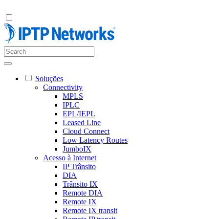
Soluções
Connectivity
MPLS
IPLC
EPL/IEPL
Leased Line
Cloud Connect
Low Latency Routes
JumboIX
Acesso à Internet
IP Trânsito
DIA
Trânsito IX
Remote DIA
Remote IX
Remote IX transit