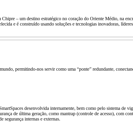
Chipre – um destino estratégico no coração do Oriente Médio, na encr
belecida e é construído usando soluções e tecnologias inovadoras, lídere
 mundo, permitindo-nos servir como uma “ponte” redundante, conectando
SmartSpaces desenvolvida internamente, bem como pelo sistema de vig
rança de última geração, como mantrap (controle de acesso), com contr
e segurança internas e externas.