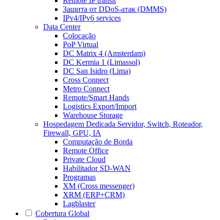
Remote IP transit
Защита от DDoS-атак (DMMS)
IPv4/IPv6 services
Data Center
Colocação
PoP Virtual
DC Matrix 4 (Amsterdam)
DC Kermia 1 (Limassol)
DC San Isidro (Lima)
Cross Connect
Metro Connect
Remote/Smart Hands
Logistics Export/Import
Warehouse Storage
Hospedagem Dedicada
Servidor, Switch, Roteador,
Firewall, GPU, IA
Computação de Borda
Remote Office
Private Cloud
Habilitador SD-WAN
Programas
XM (Cross messenger)
XRM (ERP+CRM)
Lagblaster
Cobertura Global