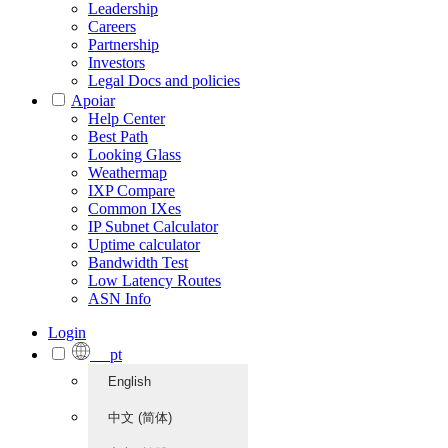
Leadership
Careers
Partnership
Investors
Legal Docs and policies
Apoiar
Help Center
Best Path
Looking Glass
Weathermap
IXP Compare
Common IXes
IP Subnet Calculator
Uptime calculator
Bandwidth Test
Low Latency Routes
ASN Info
Login
pt
English
中文 (简体)