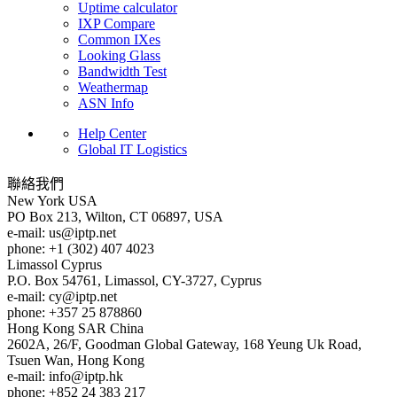
Uptime calculator
IXP Compare
Common IXes
Looking Glass
Bandwidth Test
Weathermap
ASN Info
Help Center
Global IT Logistics
聯絡我們
New York
USA
PO Box 213, Wilton, CT 06897, USA
e-mail:
us
iptp.net
phone: +1 (302) 407 4023
Limassol
Cyprus
P.O. Box 54761, Limassol, CY-3727, Cyprus
e-mail:
cy
iptp.net
phone: +357 25 878860
Hong Kong
SAR China
2602A, 26/F, Goodman Global Gateway, 168 Yeung Uk Road,
Tsuen Wan, Hong Kong
e-mail:
info
iptp.hk
phone: +852 24 383 217