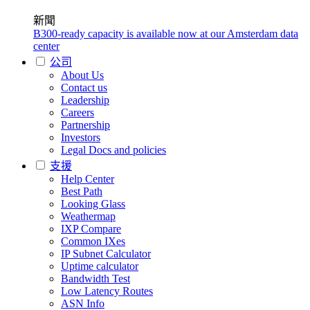
新聞
B300-ready capacity is available now at our Amsterdam data
center
公司
About Us
Contact us
Leadership
Careers
Partnership
Investors
Legal Docs and policies
支援
Help Center
Best Path
Looking Glass
Weathermap
IXP Compare
Common IXes
IP Subnet Calculator
Uptime calculator
Bandwidth Test
Low Latency Routes
ASN Info