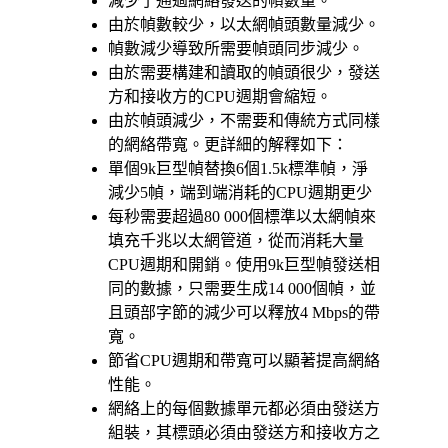
減少了通過網絡發送的幀數量。
由於幀數較少，以太網幀頭數量減少。
幀數減少導致所需要幀頭同步減少。
由於需要構建和讀取的幀頭很少，發送
方和接收方的CPU週期會縮短。
由於幀頭減少，不需要和傳統方式同樣
的網絡帶寬。更詳細的解釋如下：
單個9k巨型幀替換6個1.5k標準幀，淨
減少5幀，端到端消耗的CPU週期更少
每秒需要超過80 000個標準以太網幀來
填充千兆以太網管道，從而消耗大量
CPU週期和開銷。使用9k巨型幀發送相
同的數據，只需要生成14 000個幀，並
且頭部字節的減少可以釋放4 Mbps的帶
寬。
節省CPU週期和帶寬可以顯著提高網絡
性能。
網絡上的每個數據單元都必須由發送方
組裝，其標頭必須由發送方和接收方之