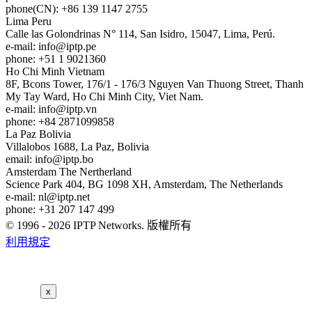
phone(CN): +86 139 1147 2755
Lima
Peru
Calle las Golondrinas N° 114, San Isidro, 15047, Lima, Perú.
e-mail:
info
iptp.pe
phone: +51 1 9021360
Ho Chi Minh
Vietnam
8F, Bcons Tower, 176/1 - 176/3 Nguyen Van Thuong Street, Thanh
My Tay Ward, Ho Chi Minh City, Viet Nam.
e-mail:
info
iptp.vn
phone: +84 2871099858
La Paz
Bolivia
Villalobos 1688, La Paz, Bolivia
email:
info
iptp.bo
Amsterdam
The Nertherland
Science Park 404, BG 1098 XH, Amsterdam, The Netherlands
e-mail:
nl
iptp.net
phone: +31 207 147 499
© 1996 - 2026 IPTP Networks. 版權所有
利用規定
x