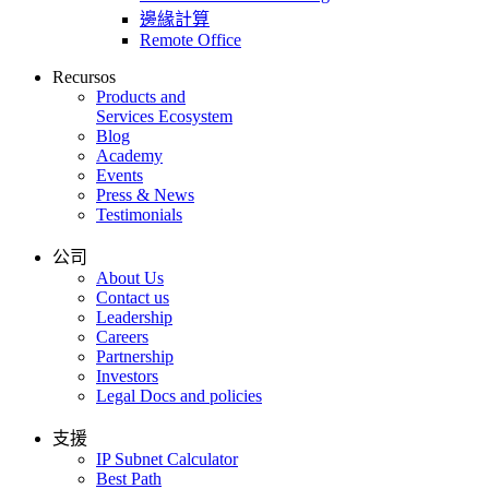
邊緣計算
Remote Office
Recursos
Products and
Services Ecosystem
Blog
Academy
Events
Press & News
Testimonials
公司
About Us
Contact us
Leadership
Careers
Partnership
Investors
Legal Docs and policies
支援
IP Subnet Calculator
Best Path