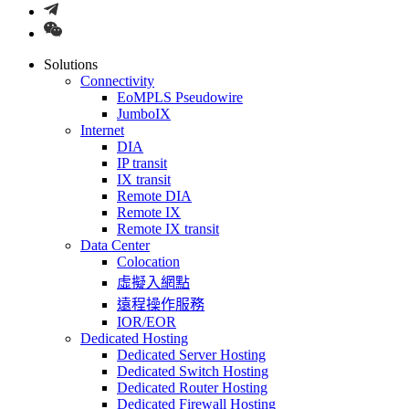
Solutions
Connectivity
EoMPLS Pseudowire
JumboIX
Internet
DIA
IP transit
IX transit
Remote DIA
Remote IX
Remote IX transit
Data Center
Colocation
虛擬入網點
遠程操作服務
IOR/EOR
Dedicated Hosting
Dedicated Server Hosting
Dedicated Switch Hosting
Dedicated Router Hosting
Dedicated Firewall Hosting