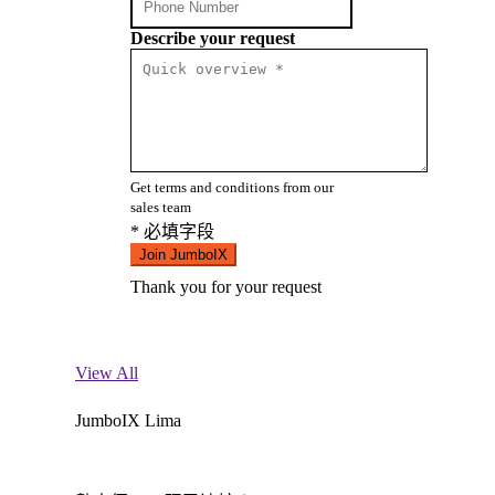
Describe your request
Get terms and conditions from our
sales team
* 必填字段
Join JumboIX
Thank you for your request
View All
JumboIX Lima