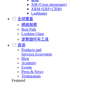
XM (Cross messenger)
XRM (ERP+CRM)
Lagblaster
全球覆蓋
網絡服務
Best Path
Looking Glass
瀏覽器所有工具
資源
Products and
Services Ecosystem
Blog
Academy
Events
Press & News
Testimonials
Featured