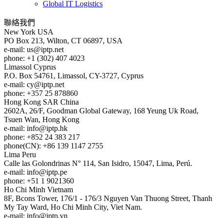
Global IT Logistics
聯絡我們
New York
USA
PO Box 213, Wilton, CT 06897, USA
e-mail:
us
iptp.net
phone: +1 (302) 407 4023
Limassol
Cyprus
P.O. Box 54761, Limassol, CY-3727, Cyprus
e-mail:
cy
iptp.net
phone: +357 25 878860
Hong Kong
SAR China
2602A, 26/F, Goodman Global Gateway, 168 Yeung Uk Road,
Tsuen Wan, Hong Kong
e-mail:
info
iptp.hk
phone: +852 24 383 217
phone(CN): +86 139 1147 2755
Lima
Peru
Calle las Golondrinas N° 114, San Isidro, 15047, Lima, Perú.
e-mail:
info
iptp.pe
phone: +51 1 9021360
Ho Chi Minh
Vietnam
8F, Bcons Tower, 176/1 - 176/3 Nguyen Van Thuong Street, Thanh
My Tay Ward, Ho Chi Minh City, Viet Nam.
e-mail:
info
iptp.vn