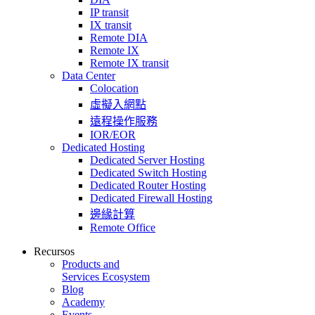
IP transit
IX transit
Remote DIA
Remote IX
Remote IX transit
Data Center
Colocation
虛擬入網點
遠程操作服務
IOR/EOR
Dedicated Hosting
Dedicated Server Hosting
Dedicated Switch Hosting
Dedicated Router Hosting
Dedicated Firewall Hosting
邊緣計算
Remote Office
Recursos
Products and
Services Ecosystem
Blog
Academy
Events