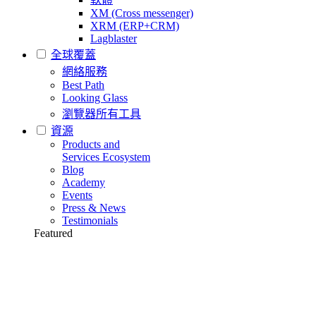
XM (Cross messenger)
XRM (ERP+CRM)
Lagblaster
全球覆蓋
網絡服務
Best Path
Looking Glass
瀏覽器所有工具
資源
Products and
Services Ecosystem
Blog
Academy
Events
Press & News
Testimonials
Featured