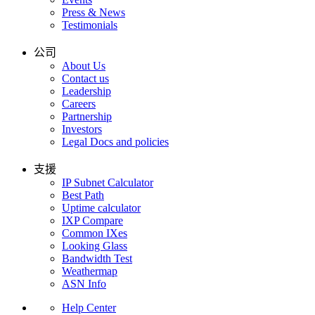
Press & News
Testimonials
公司
About Us
Contact us
Leadership
Careers
Partnership
Investors
Legal Docs and policies
支援
IP Subnet Calculator
Best Path
Uptime calculator
IXP Compare
Common IXes
Looking Glass
Bandwidth Test
Weathermap
ASN Info
Help Center