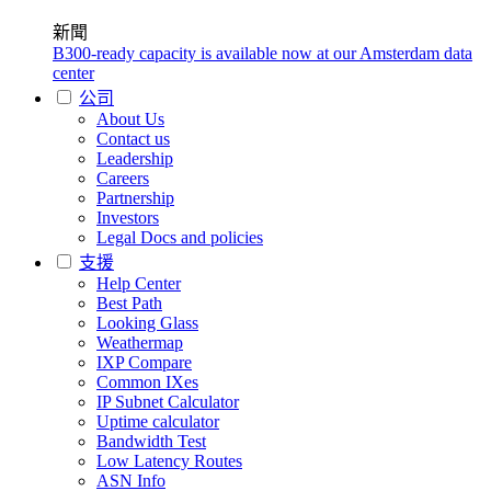
新聞
B300-ready capacity is available now at our Amsterdam data
center
公司
About Us
Contact us
Leadership
Careers
Partnership
Investors
Legal Docs and policies
支援
Help Center
Best Path
Looking Glass
Weathermap
IXP Compare
Common IXes
IP Subnet Calculator
Uptime calculator
Bandwidth Test
Low Latency Routes
ASN Info