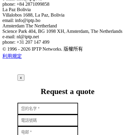
phone: +84 2871099858
La Paz
Bolivia
Villalobos 1688, La Paz, Bolivia
email:
info
iptp.bo
Amsterdam
The Nertherland
Science Park 404, BG 1098 XH, Amsterdam, The Netherlands
e-mail:
nl
iptp.net
phone: +31 207 147 499
© 1996 - 2026 IPTP Networks. 版權所有
利用規定
x
Request a quote