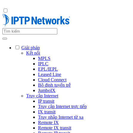
Giải pháp
Kết nối
MPLS
IPLC
EPL/IEPL
Leased Line
Cloud Connect
Bộ định tuyến trễ
JumboIX
Truy cập Internet
IP transit
Truy cập Internet trực tiếp
IX transit
Truy nhập Internet từ xa
Remote IX
Remote IX transit