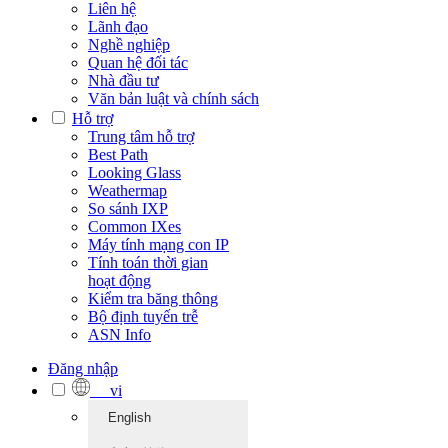
Liên hệ
Lãnh đạo
Nghề nghiệp
Quan hệ đối tác
Nhà đầu tư
Văn bản luật và chính sách
Hỗ trợ
Trung tâm hỗ trợ
Best Path
Looking Glass
Weathermap
So sánh IXP
Common IXes
Máy tính mạng con IP
Tính toán thời gian
hoạt động
Kiểm tra băng thông
Bộ định tuyến trễ
ASN Info
Đăng nhập
vi
English