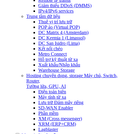
Remote IP transit
Giảm thiểu DDoS (DMMS)
IPv4/IPv6 services
Trung tâm dữ liệu
Thuê vị trí lưu trữ
POP ảo (Virtual POP)
DC Matrix 4 (Amsterdam)
DC Kermia 1 (Limassol)
DC San Isidro (Lima)
Kết nối chéo
Metro Connect
Hỗ trợ kỹ thuật từ xa
Xuất khẩu/Nhập khẩu
Warehouse Storage
Hosting chuyên dụng, storage
Máy chủ, Switch,
Router,
Tường lửa, GPU, AI
Điện toán biên
Máy tính từ xa
Lưu trữ Đám mây riêng
SD-WAN Enabler
Phần mềm
XM (Cross messenger)
XRM (ERP+CRM)
Lagblaster