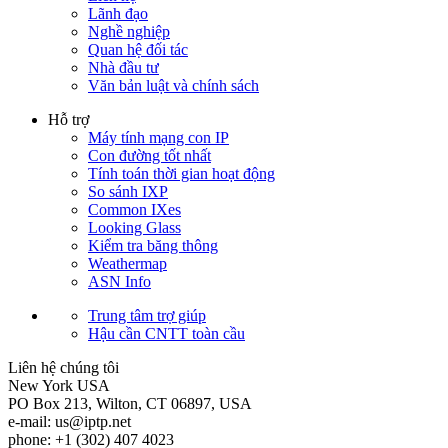
Lãnh đạo
Nghề nghiệp
Quan hệ đối tác
Nhà đầu tư
Văn bản luật và chính sách
Hỗ trợ
Máy tính mạng con IP
Con đường tốt nhất
Tính toán thời gian hoạt động
So sánh IXP
Common IXes
Looking Glass
Kiểm tra băng thông
Weathermap
ASN Info
Trung tâm trợ giúp
Hậu cần CNTT toàn cầu
Liên hệ chúng tôi
New York
USA
PO Box 213, Wilton, CT 06897, USA
e-mail:
us
iptp.net
phone: +1 (302) 407 4023