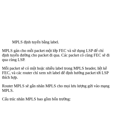
MPLS định tuyến bằng label.
MPLS gán cho mỗi packet một lớp FEC và sử dụng LSP để chỉ
định tuyến đường cho packet đi qua. Các packet có cùng FEC sẽ đi
qua cùng LSP.
Mỗi packet sẽ có một hoặc nhiều label trong MPLS header, liệt kê
FEC, và các router chỉ xem xét label để định hướng packet tới LSP
thích hợp.
Router MPLS sẽ gắn nhãn MPLS cho mọi lưu lượng gửi vào mạng
MPLS.
Cấu trúc nhãn MPLS bao gồm bốn trường: