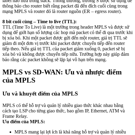
label nào nữa trong stack. Thông thường, trường S được sử dụng để
thông báo cho router biết rằng packet đã đến đích cuối cùng trong
mạng MPLS và router đó là router nguồn (ER – egress router).
8 bit cuối cùng – Time to live (TTL):
TTL (Time To Live) là một trường trong header MPLS và được sử
dụng để giới hạn số lượng các hop mà packet có thể đi qua trước khi
bị xóa bỏ. Khi một packet được gửi đến một router, giá trị TTL sẽ
giảm đi một đơn vị trước khi packet được chuyển tiếp đến router
tiếp theo. Nếu giá trị TTL của packet giảm xuống 0, packet sẽ bị
xóa bỏ và không được chuyển tiếp nữa. Trường hợp này giúp đảm
bảo rằng các packet không sẽ lặp lại vô hạn trên mạng.
MPLS vs SD-WAN: Ưu và nhược điểm
của MPLS
Ưu và khuyết điểm của MPLS
MPLS có thể hỗ trợ và quản lý nhiều giao thức khác nhau bằng
cách tạo LSP cho từng giao thức, bao gồm IP, Ethernet, ATM và
Frame Relay.
Ưu điểm của MPLS:
MPLS mang lại lợi ích là khả năng hỗ trợ và quản lý nhiều