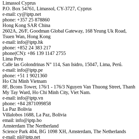
Limassol
Cyprus
P.O. Box 54761, Limassol, CY-3727, Cyprus
e-mail:
cy
iptp.net
phone: +357 25 878860
Hong Kong
SAR China
2602A, 26/F, Goodman Global Gateway, 168 Yeung Uk Road,
Tsuen Wan, Hong Kong
e-mail:
info
iptp.hk
phone: +852 24 383 217
phone(CN): +86 139 1147 2755
Lima
Peru
Calle las Golondrinas N° 114, San Isidro, 15047, Lima, Perú.
e-mail:
info
iptp.pe
phone: +51 1 9021360
Ho Chi Minh
Vietnam
8F, Bcons Tower, 176/1 - 176/3 Nguyen Van Thuong Street, Thanh
My Tay Ward, Ho Chi Minh City, Viet Nam.
e-mail:
info
iptp.vn
phone: +84 2871099858
La Paz
Bolivia
Villalobos 1688, La Paz, Bolivia
email:
info
iptp.bo
Amsterdam
The Nertherland
Science Park 404, BG 1098 XH, Amsterdam, The Netherlands
e-mail:
nl
iptp.net