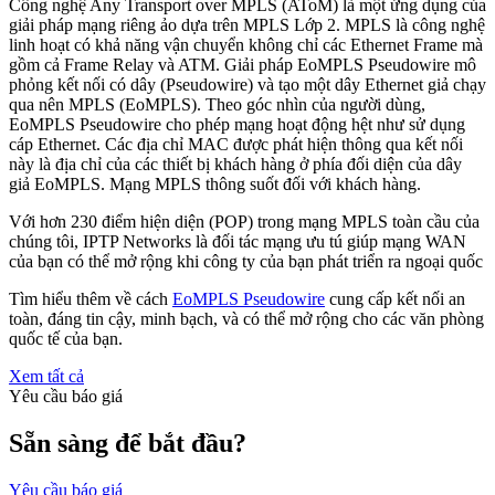
Công nghệ Any Transport over MPLS (AToM) là một ứng dụng của
giải pháp mạng riêng ảo dựa trên MPLS Lớp 2. MPLS là công nghệ
linh hoạt có khả năng vận chuyển không chỉ các Ethernet Frame mà
gồm cả Frame Relay và ATM. Giải pháp EoMPLS Pseudowire mô
phỏng kết nối có dây (Pseudowire) và tạo một dây Ethernet giả chạy
qua nên MPLS (EoMPLS). Theo góc nhìn của người dùng,
EoMPLS Pseudowire cho phép mạng hoạt động hệt như sử dụng
cáp Ethernet. Các địa chỉ MAC được phát hiện thông qua kết nối
này là địa chỉ của các thiết bị khách hàng ở phía đối diện của dây
giả EoMPLS. Mạng MPLS thông suốt đối với khách hàng.
Với hơn 230 điểm hiện diện (POP) trong mạng MPLS toàn cầu của
chúng tôi, IPTP Networks là đối tác mạng ưu tú giúp mạng WAN
của bạn có thể mở rộng khi công ty của bạn phát triển ra ngoại quốc
Tìm hiểu thêm về cách
EoMPLS Pseudowire
cung cấp kết nối an
toàn, đáng tin cậy, minh bạch, và có thể mở rộng cho các văn phòng
quốc tế của bạn.
Xem tất cả
Yêu cầu báo giá
Sẵn sàng để bắt đầu?
Yêu cầu báo giá