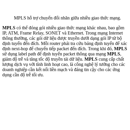
MPLS hỗ trợ chuyển đổi nhãn giữa nhiều giao thức mạng.
MPLS
có thể đóng gói nhiều giao thức mạng khác nhau, bao gồm
IP, ATM, Frame Relay, SONET và Ethernet. Trong mạng Internet
thông thường, các gói dữ liệu được truyền dưới dạng gói IP từ bộ
định tuyến đến đích. Mỗi router phải tra cứu bảng định tuyến để xác
định next-hop để chuyển tiếp packet đến đích. Trong khi đó,
MPLS
sử dụng label path để định tuyến packet thông qua mạng
MPLS
,
giảm độ trễ và tăng tốc độ truyền tải dữ liệu.
MPLS
cung cấp chất
lượng dịch vụ với tính linh hoạt cao, là công nghệ lý tưởng cho các
doanh nghiệp cần kết nối liền mạch và đáng tin cậy cho các ứng
dụng cần độ trễ tối ưu.