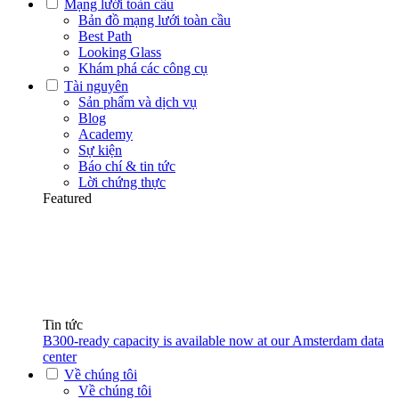
Mạng lưới toàn cầu
Bản đồ mạng lưới toàn cầu
Best Path
Looking Glass
Khám phá các công cụ
Tài nguyên
Sản phẩm và dịch vụ
Blog
Academy
Sự kiện
Báo chí & tin tức
Lời chứng thực
Featured
Tin tức
B300-ready capacity is available now at our Amsterdam data
center
Về chúng tôi
Về chúng tôi