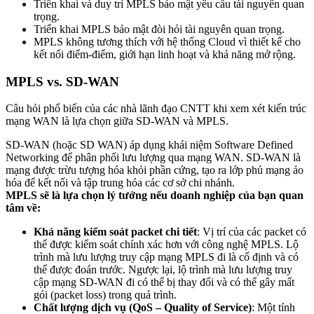
Triển khai và duy trì MPLS bảo mật yêu cầu tài nguyên quan
trọng.
Triển khai MPLS bảo mật đòi hỏi tài nguyên quan trọng.
MPLS không tương thích với hệ thống Cloud vì thiết kế cho
kết nối điểm-điểm, giới hạn linh hoạt và khả năng mở rộng.
MPLS vs. SD-WAN
Câu hỏi phổ biến của các nhà lãnh đạo CNTT khi xem xét kiến trúc
mạng WAN là lựa chọn giữa SD-WAN và MPLS.
SD-WAN (hoặc SD WAN) áp dụng khái niệm Software Defined
Networking để phân phối lưu lượng qua mạng WAN. SD-WAN là
mạng được trừu tượng hóa khỏi phần cứng, tạo ra lớp phủ mạng ảo
hóa để kết nối và tập trung hóa các cơ sở chi nhánh.
MPLS sẽ là lựa chọn lý tưởng nếu doanh nghiệp của bạn quan
tâm về:
Khả năng kiểm soát packet chi tiết
: Vị trí của các packet có
thể được kiểm soát chính xác hơn với công nghệ MPLS. Lộ
trình mà lưu lượng truy cập mạng MPLS đi là cố định và có
thể được đoán trước. Ngược lại, lộ trình mà lưu lượng truy
cập mạng SD-WAN đi có thể bị thay đổi và có thể gây mất
gói (packet loss) trong quá trình.
Chất lượng dịch vụ (QoS – Quality of Service)
: Một tính