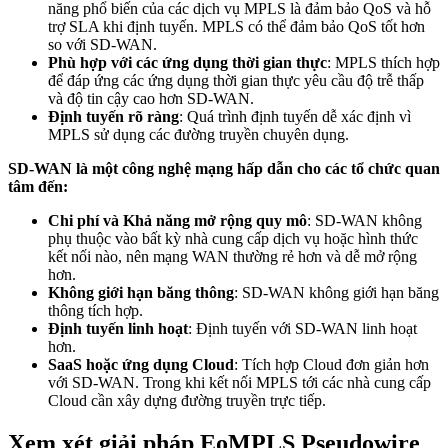
năng phổ biến của các dịch vụ MPLS là đảm bảo QoS và hỗ
trợ SLA khi định tuyến. MPLS có thể đảm bảo QoS tốt hơn
so với SD-WAN.
Phù hợp với các ứng dụng thời gian thực
: MPLS thích hợp
để đáp ứng các ứng dụng thời gian thực yêu cầu độ trễ thấp
và độ tin cậy cao hơn SD-WAN.
Định tuyến rõ ràng
: Quá trình định tuyến dễ xác định vì
MPLS sử dụng các đường truyền chuyên dụng.
SD-WAN là một công nghệ mạng hấp dẫn cho các tổ chức quan
tâm đến:
Chi phí và Khả năng mở rộng quy mô
: SD-WAN không
phụ thuộc vào bất kỳ nhà cung cấp dịch vụ hoặc hình thức
kết nối nào, nên mạng WAN thường rẻ hơn và dễ mở rộng
hơn.
Không giới hạn băng thông
: SD-WAN không giới hạn băng
thông tích hợp.
Định tuyến linh hoạt
: Định tuyến với SD-WAN linh hoạt
hơn.
SaaS hoặc ứng dụng Cloud
: Tích hợp Cloud đơn giản hơn
với SD-WAN. Trong khi kết nối MPLS tới các nhà cung cấp
Cloud cần xây dựng đường truyền trực tiếp.
Xem xét giải pháp EoMPLS Pseudowire