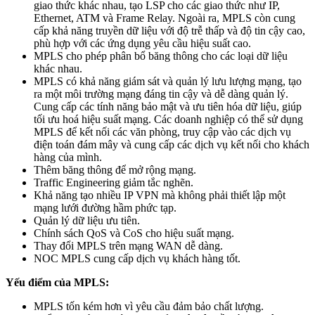
giao thức khác nhau, tạo LSP cho các giao thức như IP,
Ethernet, ATM và Frame Relay. Ngoài ra, MPLS còn cung
cấp khả năng truyền dữ liệu với độ trễ thấp và độ tin cậy cao,
phù hợp với các ứng dụng yêu cầu hiệu suất cao.
MPLS cho phép phân bổ băng thông cho các loại dữ liệu
khác nhau.
MPLS có khả năng giám sát và quản lý lưu lượng mạng, tạo
ra một môi trường mạng đáng tin cậy và dễ dàng quản lý.
Cung cấp các tính năng bảo mật và ưu tiên hóa dữ liệu, giúp
tối ưu hoá hiệu suất mạng. Các doanh nghiệp có thể sử dụng
MPLS để kết nối các văn phòng, truy cập vào các dịch vụ
điện toán đám mây và cung cấp các dịch vụ kết nối cho khách
hàng của mình.
Thêm băng thông để mở rộng mạng.
Traffic Engineering giảm tắc nghẽn.
Khả năng tạo nhiều IP VPN mà không phải thiết lập một
mạng lưới đường hầm phức tạp.
Quản lý dữ liệu ưu tiên.
Chính sách QoS và CoS cho hiệu suất mạng.
Thay đổi MPLS trên mạng WAN dễ dàng.
NOC MPLS cung cấp dịch vụ khách hàng tốt.
Yếu điểm của MPLS:
MPLS tốn kém hơn vì yêu cầu đảm bảo chất lượng.