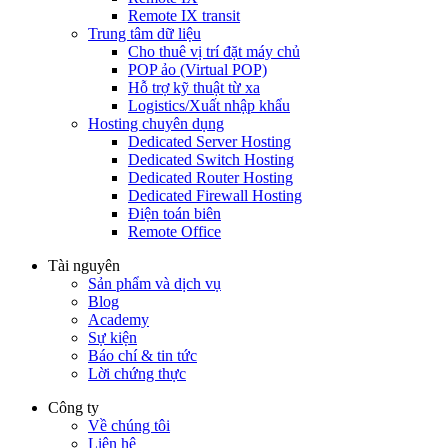
Remote IX transit
Trung tâm dữ liệu
Cho thuê vị trí đặt máy chủ
POP ảo (Virtual POP)
Hỗ trợ kỹ thuật từ xa
Logistics/Xuất nhập khẩu
Hosting chuyên dụng
Dedicated Server Hosting
Dedicated Switch Hosting
Dedicated Router Hosting
Dedicated Firewall Hosting
Điện toán biên
Remote Office
Tài nguyên
Sản phẩm và dịch vụ
Blog
Academy
Sự kiện
Báo chí & tin tức
Lời chứng thực
Công ty
Về chúng tôi
Liên hệ