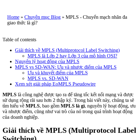
Home
»
Chuyên mục Blog
»
MPLS - Chuyển mạch nhãn đa
giao thức là gì?
Table of contents
Giải thích về MPLS (Multiprotocol Label Switching)
MPLS là Lớp 2 hay Lớp 3 của mô hình OSI?
Nguyên lý hoạt động của MPLS
MPLS vs SD-WAN: Ưu và nhược điểm của MPLS
Ưu và khuyết điểm của MPLS
MPLS vs. SD-WAN
Xem xét giải pháp EoMPLS Pseudowire
MPLS
là công nghệ được tạo ra để tăng tốc kết nối mạng và được
sử dụng rộng rãi sau hơn 2 thập kỷ. Trong bài viết này, chúng ta sẽ
tìm hiểu về
MPLS
, bao gồm
MPLS là gì
, nguyên lý hoạt động, ưu
và nhược điểm, cũng như vai trò của nó trong quá trình hoạt động
của doanh nghiệp.
Giải thích về MPLS (Multiprotocol Label
Switching)