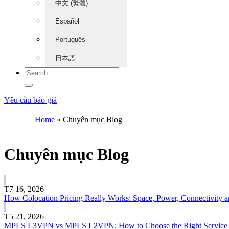
中文 (繁體)
Español
Português
日本語
Yêu cầu báo giá
Home
»
Chuyên mục Blog
Chuyên mục Blog
T7 16, 2026
How Colocation Pricing Really Works: Space, Power, Connectivity 
T5 21, 2026
MPLS L3VPN vs MPLS L2VPN: How to Choose the Right Service