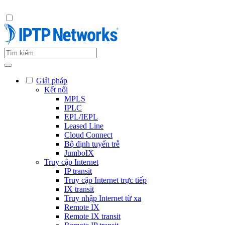
Giải pháp
Kết nối
MPLS
IPLC
EPL/IEPL
Leased Line
Cloud Connect
Bộ định tuyến trễ
JumboIX
Truy cập Internet
IP transit
Truy cập Internet trực tiếp
IX transit
Truy nhập Internet từ xa
Remote IX
Remote IX transit