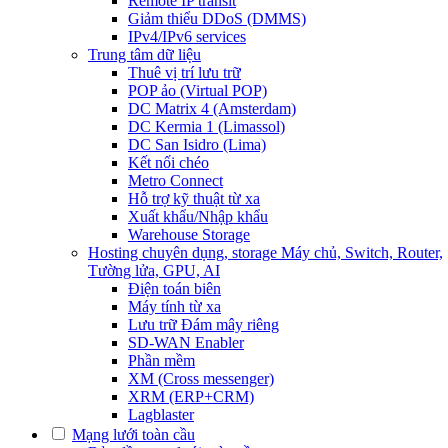
Remote IP transit
Giảm thiểu DDoS (DMMS)
IPv4/IPv6 services
Trung tâm dữ liệu
Thuê vị trí lưu trữ
POP ảo (Virtual POP)
DC Matrix 4 (Amsterdam)
DC Kermia 1 (Limassol)
DC San Isidro (Lima)
Kết nối chéo
Metro Connect
Hỗ trợ kỹ thuật từ xa
Xuất khẩu/Nhập khẩu
Warehouse Storage
Hosting chuyên dụng, storage
Máy chủ, Switch, Router,
Tường lửa, GPU, AI
Điện toán biên
Máy tính từ xa
Lưu trữ Đám mây riêng
SD-WAN Enabler
Phần mềm
XM (Cross messenger)
XRM (ERP+CRM)
Lagblaster
Mạng lưới toàn cầu