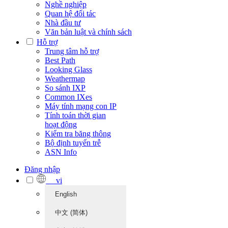
Nghề nghiệp
Quan hệ đối tác
Nhà đầu tư
Văn bản luật và chính sách
Hỗ trợ
Trung tâm hỗ trợ
Best Path
Looking Glass
Weathermap
So sánh IXP
Common IXes
Máy tính mạng con IP
Tính toán thời gian
hoạt động
Kiểm tra băng thông
Bộ định tuyến trễ
ASN Info
Đăng nhập
vi
English
中文 (简体)