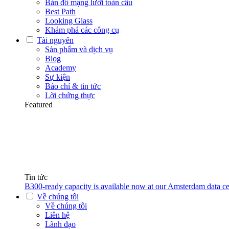
Bản đồ mạng lưới toàn cầu
Best Path
Looking Glass
Khám phá các công cụ
Tài nguyên
Sản phẩm và dịch vụ
Blog
Academy
Sự kiện
Báo chí & tin tức
Lời chứng thực
Featured
Tin tức
B300-ready capacity is available now at our Amsterdam data ce
Về chúng tôi
Về chúng tôi
Liên hệ
Lãnh đạo