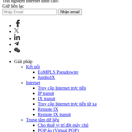
Trải nghiệm Internet đỉnh cao!
Giữ liên lạc
Nhận email
Giải pháp
Kết nối
EoMPLS Pseudowire
JumboIX
Internet
Truy cập Internet trực tiếp
IP transit
IX transit
Truy cập Internet trực tiếp từ xa
Remote IX
Remote IX transit
Trung tâm dữ liệu
Cho thuê vị trí đặt máy chủ
POP ảo (Virtual POP)