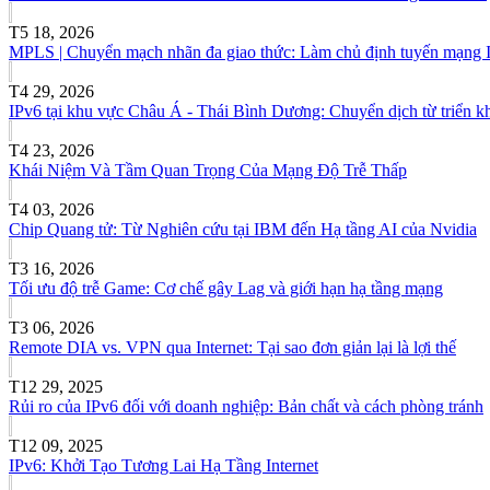
T5 18, 2026
MPLS | Chuyển mạch nhãn đa giao thức: Làm chủ định tuyến mạng 
T4 29, 2026
IPv6 tại khu vực Châu Á - Thái Bình Dương: Chuyển dịch từ triển kh
T4 23, 2026
Khái Niệm Và Tầm Quan Trọng Của Mạng Độ Trễ Thấp
T4 03, 2026
Chip Quang tử: Từ Nghiên cứu tại IBM đến Hạ tầng AI của Nvidia
T3 16, 2026
Tối ưu độ trễ Game: Cơ chế gây Lag và giới hạn hạ tầng mạng
T3 06, 2026
Remote DIA vs. VPN qua Internet: Tại sao đơn giản lại là lợi thế
T12 29, 2025
Rủi ro của IPv6 đối với doanh nghiệp: Bản chất và cách phòng tránh
T12 09, 2025
IPv6: Khởi Tạo Tương Lai Hạ Tầng Internet