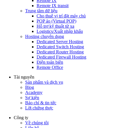
Remote IX
Remote IX transit
Trung tâm dữ liệu
Cho thuê vị trí đặt máy chủ
POP ảo (Virtual POP)
Hỗ trợ kỹ thuật từ xa
Logistics/Xuất nhập khẩu
Hosting chuyên dụng
Dedicated Server Hosting
Dedicated Switch Hosting
Dedicated Router Hosting
Dedicated Firewall Hosting
Điện toán biên
Remote Office
Tài nguyên
Sản phẩm và dịch vụ
Blog
Academy
Sự kiện
Báo chí & tin tức
Lời chứng thực
Công ty
Về chúng tôi
Liên hệ