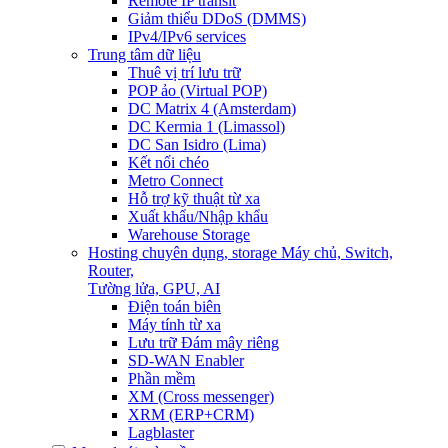
Remote IP transit
Giảm thiểu DDoS (DMMS)
IPv4/IPv6 services
Trung tâm dữ liệu
Thuê vị trí lưu trữ
POP ảo (Virtual POP)
DC Matrix 4 (Amsterdam)
DC Kermia 1 (Limassol)
DC San Isidro (Lima)
Kết nối chéo
Metro Connect
Hỗ trợ kỹ thuật từ xa
Xuất khẩu/Nhập khẩu
Warehouse Storage
Hosting chuyên dụng, storage
Máy chủ, Switch,
Router,
Tường lửa, GPU, AI
Điện toán biên
Máy tính từ xa
Lưu trữ Đám mây riêng
SD-WAN Enabler
Phần mềm
XM (Cross messenger)
XRM (ERP+CRM)
Lagblaster