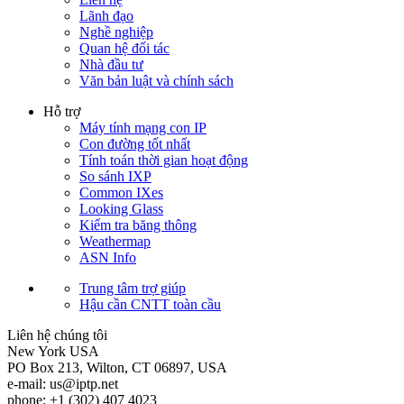
Lãnh đạo
Nghề nghiệp
Quan hệ đối tác
Nhà đầu tư
Văn bản luật và chính sách
Hỗ trợ
Máy tính mạng con IP
Con đường tốt nhất
Tính toán thời gian hoạt động
So sánh IXP
Common IXes
Looking Glass
Kiểm tra băng thông
Weathermap
ASN Info
Trung tâm trợ giúp
Hậu cần CNTT toàn cầu
Liên hệ chúng tôi
New York
USA
PO Box 213, Wilton, CT 06897, USA
e-mail:
us
iptp.net
phone: +1 (302) 407 4023