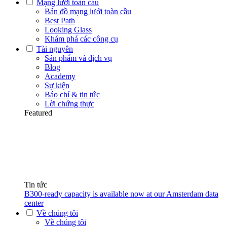
Mạng lưới toàn cầu
Bản đồ mạng lưới toàn cầu
Best Path
Looking Glass
Khám phá các công cụ
Tài nguyên
Sản phẩm và dịch vụ
Blog
Academy
Sự kiện
Báo chí & tin tức
Lời chứng thực
Featured
Tin tức
B300-ready capacity is available now at our Amsterdam data
center
Về chúng tôi
Về chúng tôi