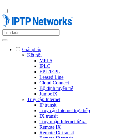
Giải pháp
Kết nối
MPLS
IPLC
EPL/IEPL
Leased Line
Cloud Connect
Bộ định tuyến trễ
JumboIX
Truy cập Internet
IP transit
Truy cập Internet trực tiếp
IX transit
Truy nhập Internet từ xa
Remote IX
Remote IX transit