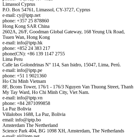
Limassol
Cyprus
P.O. Box 54761, Limassol, CY-3727, Cyprus
e-mail:
cy
iptp.net
phone: +357 25 878860
Hong Kong
SAR China
2602A, 26/F, Goodman Global Gateway, 168 Yeung Uk Road,
Tsuen Wan, Hong Kong
e-mail:
info
iptp.hk
phone: +852 24 383 217
phone(CN): +86 139 1147 2755
Lima
Peru
Calle las Golondrinas N° 114, San Isidro, 15047, Lima, Perú.
e-mail:
info
iptp.pe
phone: +51 1 9021360
Ho Chi Minh
Vietnam
8F, Bcons Tower, 176/1 - 176/3 Nguyen Van Thuong Street, Thanh
My Tay Ward, Ho Chi Minh City, Viet Nam.
e-mail:
info
iptp.vn
phone: +84 2871099858
La Paz
Bolivia
Villalobos 1688, La Paz, Bolivia
email:
info
iptp.bo
Amsterdam
The Nertherland
Science Park 404, BG 1098 XH, Amsterdam, The Netherlands
e-mail:
nl
iptp.net