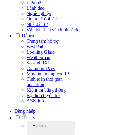
Liên hệ
Lãnh đạo
Nghề nghiệp
Quan hệ đối tác
Nhà đầu tư
Văn bản luật và chính sách
Hỗ trợ
Trung tâm hỗ trợ
Best Path
Looking Glass
Weathermap
So sánh IXP
Common IXes
Máy tính mạng con IP
Tính toán thời gian
hoạt động
Kiểm tra băng thông
Bộ định tuyến trễ
ASN Info
Đăng nhập
vi
English