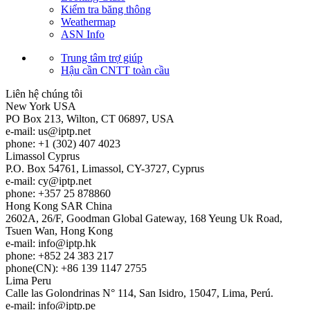
Kiểm tra băng thông
Weathermap
ASN Info
Trung tâm trợ giúp
Hậu cần CNTT toàn cầu
Liên hệ chúng tôi
New York
USA
PO Box 213, Wilton, CT 06897, USA
e-mail:
us
iptp.net
phone: +1 (302) 407 4023
Limassol
Cyprus
P.O. Box 54761, Limassol, CY-3727, Cyprus
e-mail:
cy
iptp.net
phone: +357 25 878860
Hong Kong
SAR China
2602A, 26/F, Goodman Global Gateway, 168 Yeung Uk Road,
Tsuen Wan, Hong Kong
e-mail:
info
iptp.hk
phone: +852 24 383 217
phone(CN): +86 139 1147 2755
Lima
Peru
Calle las Golondrinas N° 114, San Isidro, 15047, Lima, Perú.
e-mail:
info
iptp.pe