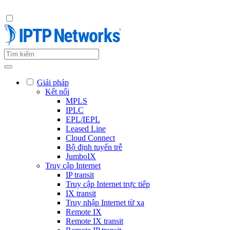
Giải pháp
Kết nối
MPLS
IPLC
EPL/IEPL
Leased Line
Cloud Connect
Bộ định tuyến trễ
JumboIX
Truy cập Internet
IP transit
Truy cập Internet trực tiếp
IX transit
Truy nhập Internet từ xa
Remote IX
Remote IX transit