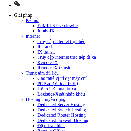
Giải pháp
Kết nối
EoMPLS Pseudowire
JumboIX
Internet
Truy cập Internet trực tiếp
IP transit
IX transit
Truy cập Internet trực tiếp từ xa
Remote IX
Remote IX transit
Trung tâm dữ liệu
Cho thuê vị trí đặt máy chủ
POP ảo (Virtual POP)
Hỗ trợ kỹ thuật từ xa
Logistics/Xuất nhập khẩu
Hosting chuyên dụng
Dedicated Server Hosting
Dedicated Switch Hosting
Dedicated Router Hosting
Dedicated Firewall Hosting
Điện toán biên
Remote Office