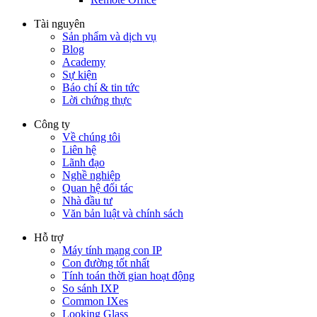
Tài nguyên
Sản phẩm và dịch vụ
Blog
Academy
Sự kiện
Báo chí & tin tức
Lời chứng thực
Công ty
Về chúng tôi
Liên hệ
Lãnh đạo
Nghề nghiệp
Quan hệ đối tác
Nhà đầu tư
Văn bản luật và chính sách
Hỗ trợ
Máy tính mạng con IP
Con đường tốt nhất
Tính toán thời gian hoạt động
So sánh IXP
Common IXes
Looking Glass