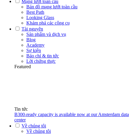
Mạng lưới toàn cầu
Bản đồ mạng lưới toàn cầu
Best Path
Looking Glass
Khám phá các công cụ
Tài nguyên
Sản phẩm và dịch vụ
Blog
Academy
Sự kiện
Báo chí & tin tức
Lời chứng thực
Featured
Tin tức
B300-ready capacity is available now at our Amsterdam data
center
Về chúng tôi
Về chúng tôi