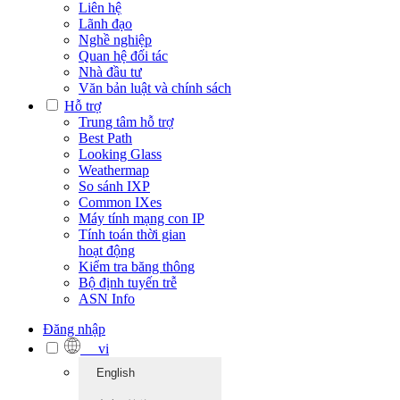
Liên hệ
Lãnh đạo
Nghề nghiệp
Quan hệ đối tác
Nhà đầu tư
Văn bản luật và chính sách
Hỗ trợ
Trung tâm hỗ trợ
Best Path
Looking Glass
Weathermap
So sánh IXP
Common IXes
Máy tính mạng con IP
Tính toán thời gian
hoạt động
Kiểm tra băng thông
Bộ định tuyến trễ
ASN Info
Đăng nhập
vi
English