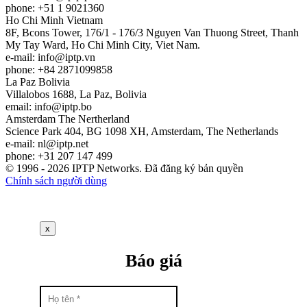
phone: +51 1 9021360
Ho Chi Minh
Vietnam
8F, Bcons Tower, 176/1 - 176/3 Nguyen Van Thuong Street, Thanh
My Tay Ward, Ho Chi Minh City, Viet Nam.
e-mail:
info
iptp.vn
phone: +84 2871099858
La Paz
Bolivia
Villalobos 1688, La Paz, Bolivia
email:
info
iptp.bo
Amsterdam
The Nertherland
Science Park 404, BG 1098 XH, Amsterdam, The Netherlands
e-mail:
nl
iptp.net
phone: +31 207 147 499
© 1996 - 2026 IPTP Networks. Đã đăng ký bản quyền
Chính sách người dùng
x
Báo giá