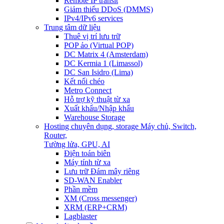
Remote IP transit
Giảm thiểu DDoS (DMMS)
IPv4/IPv6 services
Trung tâm dữ liệu
Thuê vị trí lưu trữ
POP ảo (Virtual POP)
DC Matrix 4 (Amsterdam)
DC Kermia 1 (Limassol)
DC San Isidro (Lima)
Kết nối chéo
Metro Connect
Hỗ trợ kỹ thuật từ xa
Xuất khẩu/Nhập khẩu
Warehouse Storage
Hosting chuyên dụng, storage
Máy chủ, Switch,
Router,
Tường lửa, GPU, AI
Điện toán biên
Máy tính từ xa
Lưu trữ Đám mây riêng
SD-WAN Enabler
Phần mềm
XM (Cross messenger)
XRM (ERP+CRM)
Lagblaster