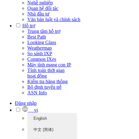
Nghề nghiệp
Quan hệ đối tác
Nhà đầu tư
Văn bản luật và chính sách
Hỗ trợ
Trung tâm hỗ trợ
Best Path
Looking Glass
Weathermap
So sánh IXP
Common IXes
Máy tính mạng con IP
Tính toán thời gian
hoạt động
Kiểm tra băng thông
Bộ định tuyến trễ
ASN Info
Đăng nhập
vi
English
中文 (简体)