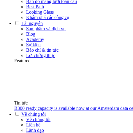
Bản đồ mạng lưới toàn cầu
Best Path
Looking Glass
Khám phá các công cụ
Tài nguyên
Sản phẩm và dịch vụ
Blog
Academy
Sự kiện
Báo chí & tin tức
Lời chứng thực
Featured
Tin tức
B300-ready capacity is available now at our Amsterdam data ce
Về chúng tôi
Về chúng tôi
Liên hệ
Lãnh đạo