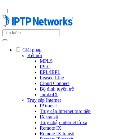
Giải pháp
Kết nối
MPLS
IPLC
EPL/IEPL
Leased Line
Cloud Connect
Bộ định tuyến trễ
JumboIX
Truy cập Internet
IP transit
Truy cập Internet trực tiếp
IX transit
Truy nhập Internet từ xa
Remote IX
Remote IX transit