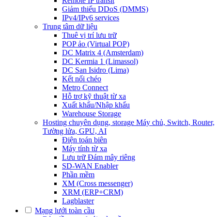
Remote IP transit
Giảm thiểu DDoS (DMMS)
IPv4/IPv6 services
Trung tâm dữ liệu
Thuê vị trí lưu trữ
POP ảo (Virtual POP)
DC Matrix 4 (Amsterdam)
DC Kermia 1 (Limassol)
DC San Isidro (Lima)
Kết nối chéo
Metro Connect
Hỗ trợ kỹ thuật từ xa
Xuất khẩu/Nhập khẩu
Warehouse Storage
Hosting chuyên dụng, storage
Máy chủ, Switch, Router,
Tường lửa, GPU, AI
Điện toán biên
Máy tính từ xa
Lưu trữ Đám mây riêng
SD-WAN Enabler
Phần mềm
XM (Cross messenger)
XRM (ERP+CRM)
Lagblaster
Mạng lưới toàn cầu