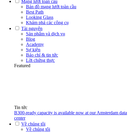
Mạng lưới toàn cầu
Bản đồ mạng lưới toàn cầu
Best Path
Looking Glass
Khám phá các công cụ
Tài nguyên
Sản phẩm và dịch vụ
Blog
Academy
Sự kiện
Báo chí & tin tức
Lời chứng thực
Featured
Tin tức
B300-ready capacity is available now at our Amsterdam data
center
Về chúng tôi
Về chúng tôi