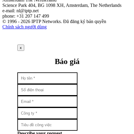
Science Park 404, BG 1098 XH, Amsterdam, The Netherlands
e-mail:
nl
iptp.net
phone: +31 207 147 499
© 1996 - 2026 IPTP Networks. Đã đăng ký bản quyền
Chính sách người dùng
x
Báo giá
Describe your request