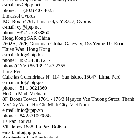
e-mail:
us
iptp.net
phone: +1 (302) 407 4023
Limassol
Cyprus
P.O. Box 54761, Limassol, CY-3727, Cyprus
e-mail:
cy
iptp.net
phone: +357 25 878860
Hong Kong
SAR China
2602A, 26/F, Goodman Global Gateway, 168 Yeung Uk Road,
Tsuen Wan, Hong Kong
e-mail:
info
iptp.hk
phone: +852 24 383 217
phone(CN): +86 139 1147 2755
Lima
Peru
Calle las Golondrinas N° 114, San Isidro, 15047, Lima, Perú.
e-mail:
info
iptp.pe
phone: +51 1 9021360
Ho Chi Minh
Vietnam
8F, Bcons Tower, 176/1 - 176/3 Nguyen Van Thuong Street, Thanh
My Tay Ward, Ho Chi Minh City, Viet Nam.
e-mail:
info
iptp.vn
phone: +84 2871099858
La Paz
Bolivia
Villalobos 1688, La Paz, Bolivia
email:
info
iptp.bo
Amsterdam
The Nertherland