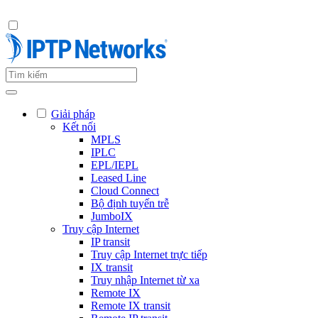
Giải pháp
Kết nối
MPLS
IPLC
EPL/IEPL
Leased Line
Cloud Connect
Bộ định tuyến trễ
JumboIX
Truy cập Internet
IP transit
Truy cập Internet trực tiếp
IX transit
Truy nhập Internet từ xa
Remote IX
Remote IX transit