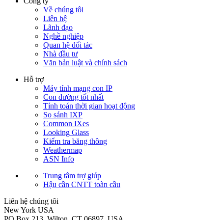
Công ty
Về chúng tôi
Liên hệ
Lãnh đạo
Nghề nghiệp
Quan hệ đối tác
Nhà đầu tư
Văn bản luật và chính sách
Hỗ trợ
Máy tính mạng con IP
Con đường tốt nhất
Tính toán thời gian hoạt động
So sánh IXP
Common IXes
Looking Glass
Kiểm tra băng thông
Weathermap
ASN Info
Trung tâm trợ giúp
Hậu cần CNTT toàn cầu
Liên hệ chúng tôi
New York
USA
PO Box 213, Wilton, CT 06897, USA