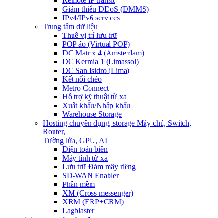
Remote IP transit
Giảm thiểu DDoS (DMMS)
IPv4/IPv6 services
Trung tâm dữ liệu
Thuê vị trí lưu trữ
POP ảo (Virtual POP)
DC Matrix 4 (Amsterdam)
DC Kermia 1 (Limassol)
DC San Isidro (Lima)
Kết nối chéo
Metro Connect
Hỗ trợ kỹ thuật từ xa
Xuất khẩu/Nhập khẩu
Warehouse Storage
Hosting chuyên dụng, storage
Máy chủ, Switch,
Router,
Tường lửa, GPU, AI
Điện toán biên
Máy tính từ xa
Lưu trữ Đám mây riêng
SD-WAN Enabler
Phần mềm
XM (Cross messenger)
XRM (ERP+CRM)
Lagblaster