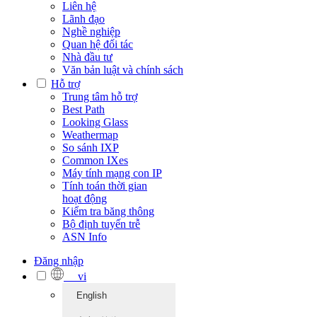
Liên hệ
Lãnh đạo
Nghề nghiệp
Quan hệ đối tác
Nhà đầu tư
Văn bản luật và chính sách
Hỗ trợ
Trung tâm hỗ trợ
Best Path
Looking Glass
Weathermap
So sánh IXP
Common IXes
Máy tính mạng con IP
Tính toán thời gian
hoạt động
Kiểm tra băng thông
Bộ định tuyến trễ
ASN Info
Đăng nhập
vi
English