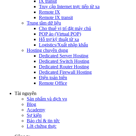
IX transit
Truy cập Internet trực tiếp từ xa
Remote IX
Remote IX transit
Trung tâm dữ liệu
Cho thuê vị trí đặt máy chủ
POP ảo (Virtual POP)
Hỗ trợ kỹ thuật từ xa
Logistics/Xuất nhập khẩu
Hosting chuyên dụng
Dedicated Server Hosting
Dedicated Switch Hosting
Dedicated Router Hosting
Dedicated Firewall Hosting
Điện toán biên
Remote Office
Tài nguyên
Sản phẩm và dịch vụ
Blog
Academy
Sự kiện
Báo chí & tin tức
Lời chứng thực