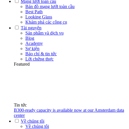
Mạng lưới toàn cầu
Bản đồ mạng lưới toàn cầu
Best Path
Looking Glass
Khám phá các công cụ
Tài nguyên
Sản phẩm và dịch vụ
Blog
Academy
Sự kiện
Báo chí & tin tức
Lời chứng thực
Featured
Tin tức
B300-ready capacity is available now at our Amsterdam data
center
Về chúng tôi
Về chúng tôi