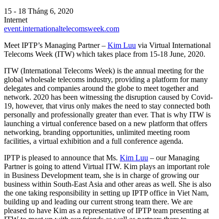
15 - 18 Tháng 6, 2020
Internet
event.internationaltelecomsweek.com
Meet IPTP’s Managing Partner –
Kim Luu
via Virtual International
Telecoms Week (ITW) which takes place from 15-18 June, 2020.
ITW (International Telecoms Week) is the annual meeting for the
global wholesale telecoms industry, providing a platform for many
delegates and companies around the globe to meet together and
network. 2020 has been witnessing the disruption caused by Covid-
19, however, that virus only makes the need to stay connected both
personally and professionally greater than ever. That is why ITW is
launching a virtual conference based on a new platform that offers
networking, branding opportunities, unlimited meeting room
facilities, a virtual exhibition and a full conference agenda.
IPTP is pleased to announce that Ms.
Kim Luu
– our Managing
Partner is going to attend Virtual ITW. Kim plays an important role
in Business Development team, she is in charge of growing our
business within South-East Asia and other areas as well. She is also
the one taking responsibility in setting up IPTP office in Viet Nam,
building up and leading our current strong team there. We are
pleased to have Kim as a representative of IPTP team presenting at