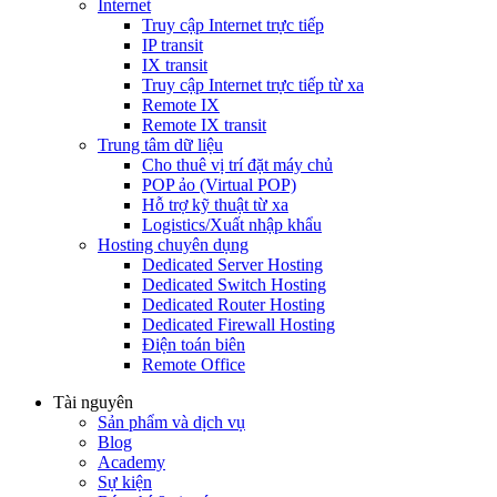
Internet
Truy cập Internet trực tiếp
IP transit
IX transit
Truy cập Internet trực tiếp từ xa
Remote IX
Remote IX transit
Trung tâm dữ liệu
Cho thuê vị trí đặt máy chủ
POP ảo (Virtual POP)
Hỗ trợ kỹ thuật từ xa
Logistics/Xuất nhập khẩu
Hosting chuyên dụng
Dedicated Server Hosting
Dedicated Switch Hosting
Dedicated Router Hosting
Dedicated Firewall Hosting
Điện toán biên
Remote Office
Tài nguyên
Sản phẩm và dịch vụ
Blog
Academy
Sự kiện