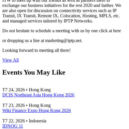
ITW to meet up with our friends as well as partners there to
exchange our business initiatives for the rest 2020 and farther. We
are also open for discussion on connectivity services such as IP
Transit, IX Transit, Remote IX, Colocation, Hosting, MPLS, etc.
and managed services tailored by IPTP Networks.
Do not hesitate to schedule a meeting with us by one click at here
or dropping us a line at
marketing
iptp.net
.
Looking forward to meeting all there!
View All
Events You May Like
T7 24, 2026 • Hong Kong
DCIS Northeast Asia Hong Kong 2026
T7 23, 2026 • Hong Kong
Wiki Finance Expo Hong Kong 2026
T7 22, 2026 • Indonesia
IDNOG 11