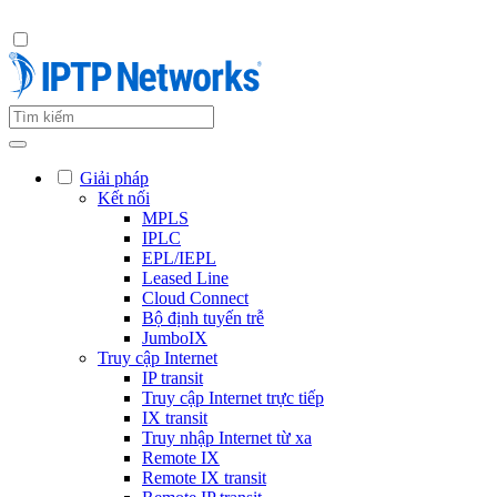
Giải pháp
Kết nối
MPLS
IPLC
EPL/IEPL
Leased Line
Cloud Connect
Bộ định tuyến trễ
JumboIX
Truy cập Internet
IP transit
Truy cập Internet trực tiếp
IX transit
Truy nhập Internet từ xa
Remote IX
Remote IX transit