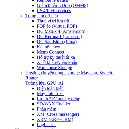
Remote IP transit
Giảm thiểu DDoS (DMMS)
IPv4/IPv6 services
Trung tâm dữ liệu
Thuê vị trí lưu trữ
POP ảo (Virtual POP)
DC Matrix 4 (Amsterdam)
DC Kermia 1 (Limassol)
DC San Isidro (Lima)
Kết nối chéo
Metro Connect
Hỗ trợ kỹ thuật từ xa
Xuất khẩu/Nhập khẩu
Warehouse Storage
Hosting chuyên dụng, storage
Máy chủ, Switch,
Router,
Tường lửa, GPU, AI
Điện toán biên
Máy tính từ xa
Lưu trữ Đám mây riêng
SD-WAN Enabler
Phần mềm
XM (Cross messenger)
XRM (ERP+CRM)
Lagblaster