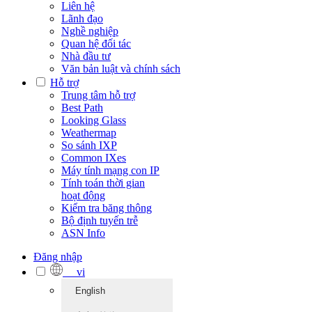
Liên hệ
Lãnh đạo
Nghề nghiệp
Quan hệ đối tác
Nhà đầu tư
Văn bản luật và chính sách
Hỗ trợ
Trung tâm hỗ trợ
Best Path
Looking Glass
Weathermap
So sánh IXP
Common IXes
Máy tính mạng con IP
Tính toán thời gian
hoạt động
Kiểm tra băng thông
Bộ định tuyến trễ
ASN Info
Đăng nhập
vi
English