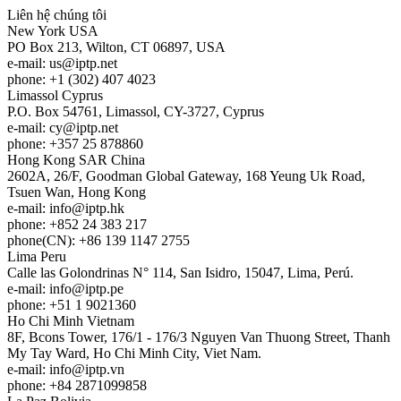
Liên hệ chúng tôi
New York
USA
PO Box 213, Wilton, CT 06897, USA
e-mail:
us
iptp.net
phone: +1 (302) 407 4023
Limassol
Cyprus
P.O. Box 54761, Limassol, CY-3727, Cyprus
e-mail:
cy
iptp.net
phone: +357 25 878860
Hong Kong
SAR China
2602A, 26/F, Goodman Global Gateway, 168 Yeung Uk Road,
Tsuen Wan, Hong Kong
e-mail:
info
iptp.hk
phone: +852 24 383 217
phone(CN): +86 139 1147 2755
Lima
Peru
Calle las Golondrinas N° 114, San Isidro, 15047, Lima, Perú.
e-mail:
info
iptp.pe
phone: +51 1 9021360
Ho Chi Minh
Vietnam
8F, Bcons Tower, 176/1 - 176/3 Nguyen Van Thuong Street, Thanh
My Tay Ward, Ho Chi Minh City, Viet Nam.
e-mail:
info
iptp.vn
phone: +84 2871099858