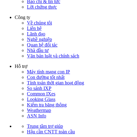
Báo chí & tin tức
Lời chứng thực
Công ty
Về chúng tôi
Liên hệ
Lãnh đạo
Nghề nghiệp
Quan hệ đối tác
Nhà đầu tư
Văn bản luật và chính sách
Hỗ trợ
Máy tính mạng con IP
Con đường tốt nhất
Tính toán thời gian hoạt động
So sánh IXP
Common IXes
Looking Glass
Kiểm tra băng thông
Weathermap
ASN Info
Trung tâm trợ giúp
Hậu cần CNTT toàn cầu