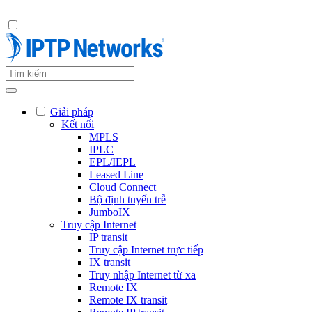
Giải pháp
Kết nối
MPLS
IPLC
EPL/IEPL
Leased Line
Cloud Connect
Bộ định tuyến trễ
JumboIX
Truy cập Internet
IP transit
Truy cập Internet trực tiếp
IX transit
Truy nhập Internet từ xa
Remote IX
Remote IX transit