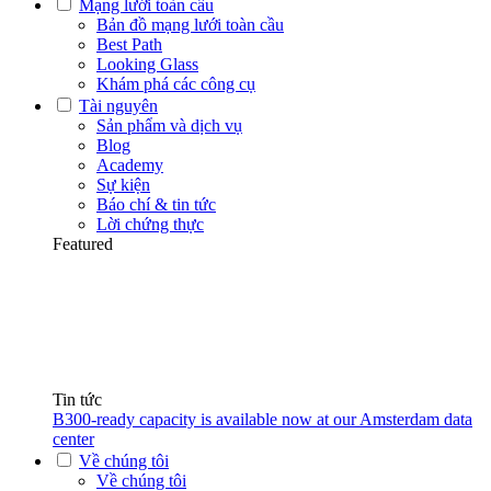
Mạng lưới toàn cầu
Bản đồ mạng lưới toàn cầu
Best Path
Looking Glass
Khám phá các công cụ
Tài nguyên
Sản phẩm và dịch vụ
Blog
Academy
Sự kiện
Báo chí & tin tức
Lời chứng thực
Featured
Tin tức
B300-ready capacity is available now at our Amsterdam data
center
Về chúng tôi
Về chúng tôi