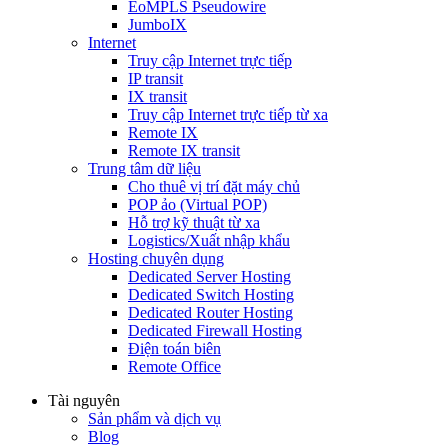
EoMPLS Pseudowire
JumboIX
Internet
Truy cập Internet trực tiếp
IP transit
IX transit
Truy cập Internet trực tiếp từ xa
Remote IX
Remote IX transit
Trung tâm dữ liệu
Cho thuê vị trí đặt máy chủ
POP ảo (Virtual POP)
Hỗ trợ kỹ thuật từ xa
Logistics/Xuất nhập khẩu
Hosting chuyên dụng
Dedicated Server Hosting
Dedicated Switch Hosting
Dedicated Router Hosting
Dedicated Firewall Hosting
Điện toán biên
Remote Office
Tài nguyên
Sản phẩm và dịch vụ
Blog