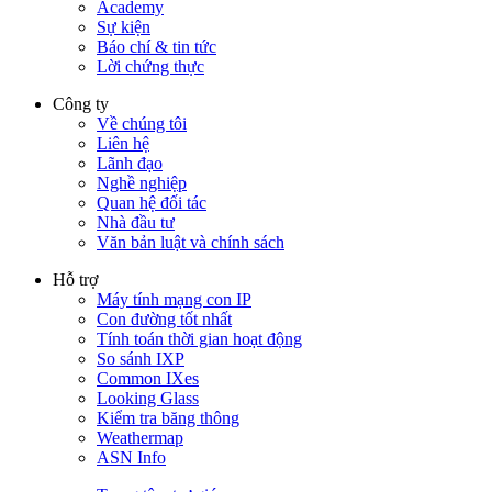
Academy
Sự kiện
Báo chí & tin tức
Lời chứng thực
Công ty
Về chúng tôi
Liên hệ
Lãnh đạo
Nghề nghiệp
Quan hệ đối tác
Nhà đầu tư
Văn bản luật và chính sách
Hỗ trợ
Máy tính mạng con IP
Con đường tốt nhất
Tính toán thời gian hoạt động
So sánh IXP
Common IXes
Looking Glass
Kiểm tra băng thông
Weathermap
ASN Info