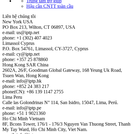
Trung tâm trợ giúp
Hậu cần CNTT toàn cầu
Liên hệ chúng tôi
New York
USA
PO Box 213, Wilton, CT 06897, USA
e-mail:
us
iptp.net
phone: +1 (302) 407 4023
Limassol
Cyprus
P.O. Box 54761, Limassol, CY-3727, Cyprus
e-mail:
cy
iptp.net
phone: +357 25 878860
Hong Kong
SAR China
2602A, 26/F, Goodman Global Gateway, 168 Yeung Uk Road,
Tsuen Wan, Hong Kong
e-mail:
info
iptp.hk
phone: +852 24 383 217
phone(CN): +86 139 1147 2755
Lima
Peru
Calle las Golondrinas N° 114, San Isidro, 15047, Lima, Perú.
e-mail:
info
iptp.pe
phone: +51 1 9021360
Ho Chi Minh
Vietnam
8F, Bcons Tower, 176/1 - 176/3 Nguyen Van Thuong Street, Thanh
My Tay Ward, Ho Chi Minh City, Viet Nam.