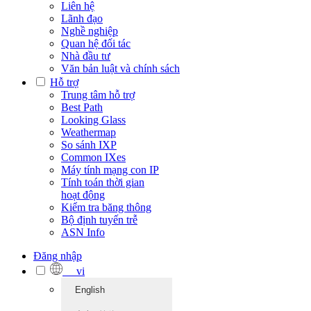
Liên hệ
Lãnh đạo
Nghề nghiệp
Quan hệ đối tác
Nhà đầu tư
Văn bản luật và chính sách
Hỗ trợ
Trung tâm hỗ trợ
Best Path
Looking Glass
Weathermap
So sánh IXP
Common IXes
Máy tính mạng con IP
Tính toán thời gian
hoạt động
Kiểm tra băng thông
Bộ định tuyến trễ
ASN Info
Đăng nhập
vi
English