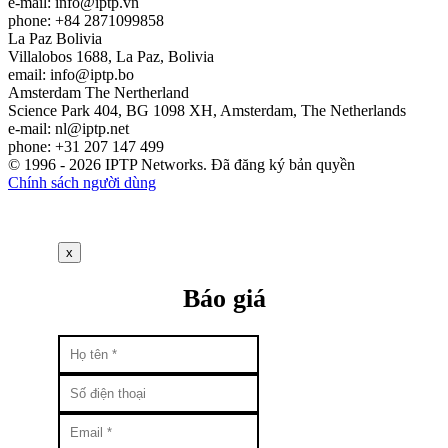
e-mail:
info
iptp.vn
phone: +84 2871099858
La Paz
Bolivia
Villalobos 1688, La Paz, Bolivia
email:
info
iptp.bo
Amsterdam
The Nertherland
Science Park 404, BG 1098 XH, Amsterdam, The Netherlands
e-mail:
nl
iptp.net
phone: +31 207 147 499
© 1996 - 2026 IPTP Networks. Đã đăng ký bản quyền
Chính sách người dùng
x
Báo giá