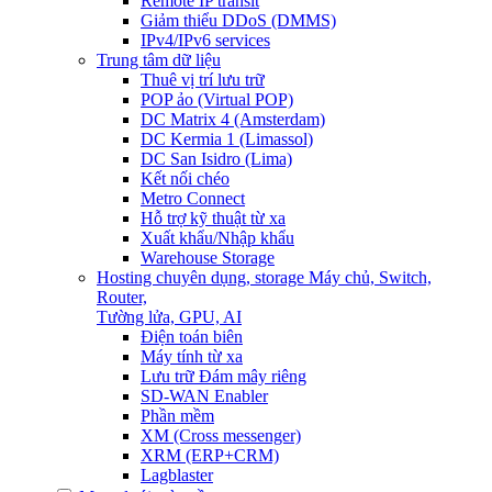
Remote IP transit
Giảm thiểu DDoS (DMMS)
IPv4/IPv6 services
Trung tâm dữ liệu
Thuê vị trí lưu trữ
POP ảo (Virtual POP)
DC Matrix 4 (Amsterdam)
DC Kermia 1 (Limassol)
DC San Isidro (Lima)
Kết nối chéo
Metro Connect
Hỗ trợ kỹ thuật từ xa
Xuất khẩu/Nhập khẩu
Warehouse Storage
Hosting chuyên dụng, storage
Máy chủ, Switch,
Router,
Tường lửa, GPU, AI
Điện toán biên
Máy tính từ xa
Lưu trữ Đám mây riêng
SD-WAN Enabler
Phần mềm
XM (Cross messenger)
XRM (ERP+CRM)
Lagblaster