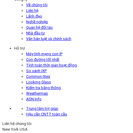
Về chúng tôi
Liên hệ
Lãnh đạo
Nghề nghiệp
Quan hệ đối tác
Nhà đầu tư
Văn bản luật và chính sách
Hỗ trợ
Máy tính mạng con IP
Con đường tốt nhất
Tính toán thời gian hoạt động
So sánh IXP
Common IXes
Looking Glass
Kiểm tra băng thông
Weathermap
ASN Info
Trung tâm trợ giúp
Hậu cần CNTT toàn cầu
Liên hệ chúng tôi
New York
USA