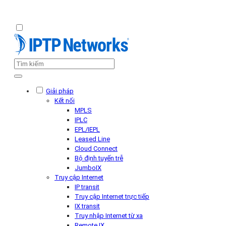
Giải pháp
Kết nối
MPLS
IPLC
EPL/IEPL
Leased Line
Cloud Connect
Bộ định tuyến trễ
JumboIX
Truy cập Internet
IP transit
Truy cập Internet trực tiếp
IX transit
Truy nhập Internet từ xa
Remote IX