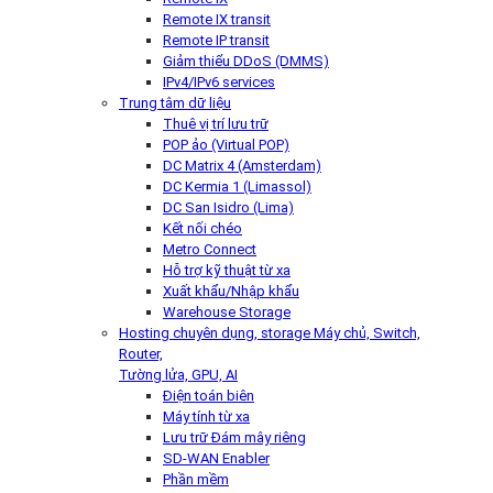
Remote IX transit
Remote IP transit
Giảm thiểu DDoS (DMMS)
IPv4/IPv6 services
Trung tâm dữ liệu
Thuê vị trí lưu trữ
POP ảo (Virtual POP)
DC Matrix 4 (Amsterdam)
DC Kermia 1 (Limassol)
DC San Isidro (Lima)
Kết nối chéo
Metro Connect
Hỗ trợ kỹ thuật từ xa
Xuất khẩu/Nhập khẩu
Warehouse Storage
Hosting chuyên dụng, storage
Máy chủ, Switch,
Router,
Tường lửa, GPU, AI
Điện toán biên
Máy tính từ xa
Lưu trữ Đám mây riêng
SD-WAN Enabler
Phần mềm