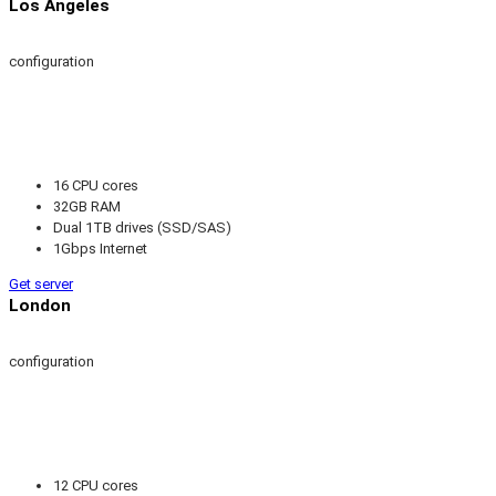
Los Angeles
configuration
16 CPU cores
32GB RAM
Dual 1TB drives (SSD/SAS)
1Gbps Internet
Get server
London
configuration
12 CPU cores