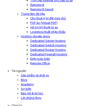
Truy cập Internet trực tiếp từ xa
Remote IX
Remote IX transit
Trung tâm dữ liệu
Cho thuê vị trí đặt máy chủ
POP ảo (Virtual POP)
Hỗ trợ kỹ thuật từ xa
Logistics/Xuất nhập khẩu
Hosting chuyên dụng
Dedicated Server Hosting
Dedicated Switch Hosting
Dedicated Router Hosting
Dedicated Firewall Hosting
Điện toán biên
Remote Office
Tài nguyên
Sản phẩm và dịch vụ
Blog
Academy
Sự kiện
Báo chí & tin tức
Lời chứng thực
Công ty