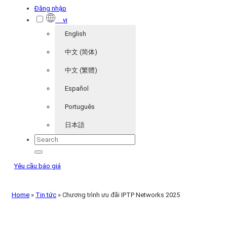
Đăng nhập
vi
English
中文 (简体)
中文 (繁體)
Español
Português
日本語
Yêu cầu báo giá
Home
»
Tin tức
»
Chương trình ưu đãi IPTP Networks 2025