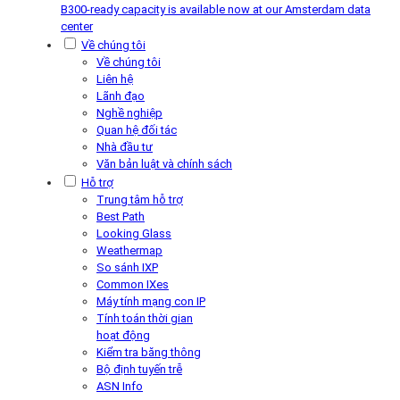
B300-ready capacity is available now at our Amsterdam data
center
Về chúng tôi
Về chúng tôi
Liên hệ
Lãnh đạo
Nghề nghiệp
Quan hệ đối tác
Nhà đầu tư
Văn bản luật và chính sách
Hỗ trợ
Trung tâm hỗ trợ
Best Path
Looking Glass
Weathermap
So sánh IXP
Common IXes
Máy tính mạng con IP
Tính toán thời gian
hoạt động
Kiểm tra băng thông
Bộ định tuyến trễ
ASN Info