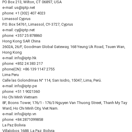
PO Box 213, Wilton, CT 06897, USA
e-mail:
us
iptp.net
phone: +1 (302) 407 4023
Limassol
Cyprus
P.O. Box 54761, Limassol, CY-3727, Cyprus
e-mail:
cy
iptp.net
phone: +357 25 878860
Hong Kong
SAR China
2602A, 26/F, Goodman Global Gateway, 168 Yeung Uk Road, Tsuen Wan,
Hong Kong
e-mail:
info
iptp.hk
phone: +852 24 383 217
phone(CN): +86 139 1147 2755
Lima
Peru
Calle las Golondrinas N° 114, San Isidro, 15047, Lima, Perú.
e-mail:
info
iptp.pe
phone: +51 1 9021360
Ho Chi Minh
Vietnam
8F, Bcons Tower, 176/1 - 176/3 Nguyen Van Thuong Street, Thanh My Tay
Ward, Ho Chi Minh City, Viet Nam.
e-mail:
info
iptp.vn
phone: +84 2871099858
La Paz
Bolivia
Villalobos 1688, La Paz, Bolivia