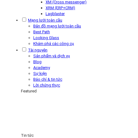
XM (Cross messenger)
XRM (ERP+CRM)
Lagblaster
Mạng lưới toàn cầu
Bản đồ mạng lưới toàn cầu
Best Path
Looking Glass
Khám phá các công cụ
Tài nguyên
Sản phẩm và dịch vụ
Blog
Academy
Sự kiện
Báo chí & tin tức
Lời chứng thực
Featured
Tin tức