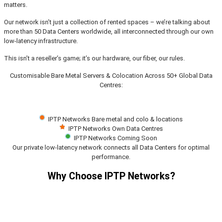
matters.
Our network isn’t just a collection of rented spaces – we’re talking about
more than 50 Data Centers worldwide, all interconnected through our own
low-latency infrastructure.
This isn’t a reseller’s game; it’s our hardware, our fiber, our rules.
Customisable Bare Metal Servers & Colocation Across 50+ Global Data
Centres:
IPTP Networks Bare metal and colo & locations
IPTP Networks Own Data Centres
IPTP Networks Coming Soon
Our private low-latency network connects all Data Centers for optimal
performance.
Why Choose IPTP Networks?