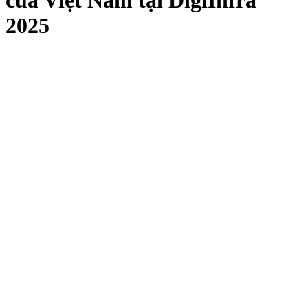
của Việt Nam tại DigiInfra
2025