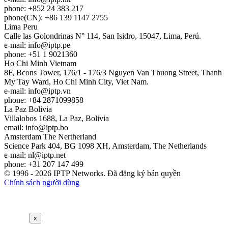
phone: +852 24 383 217
phone(CN): +86 139 1147 2755
Lima
Peru
Calle las Golondrinas N° 114, San Isidro, 15047, Lima, Perú.
e-mail:
info
iptp.pe
phone: +51 1 9021360
Ho Chi Minh
Vietnam
8F, Bcons Tower, 176/1 - 176/3 Nguyen Van Thuong Street, Thanh
My Tay Ward, Ho Chi Minh City, Viet Nam.
e-mail:
info
iptp.vn
phone: +84 2871099858
La Paz
Bolivia
Villalobos 1688, La Paz, Bolivia
email:
info
iptp.bo
Amsterdam
The Nertherland
Science Park 404, BG 1098 XH, Amsterdam, The Netherlands
e-mail:
nl
iptp.net
phone: +31 207 147 499
© 1996 - 2026 IPTP Networks. Đã đăng ký bản quyền
Chính sách người dùng
x