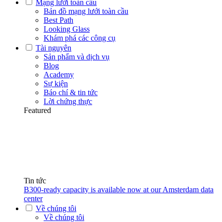
Mạng lưới toàn cầu
Bản đồ mạng lưới toàn cầu
Best Path
Looking Glass
Khám phá các công cụ
Tài nguyên
Sản phẩm và dịch vụ
Blog
Academy
Sự kiện
Báo chí & tin tức
Lời chứng thực
Featured
Tin tức
B300-ready capacity is available now at our Amsterdam data
center
Về chúng tôi
Về chúng tôi