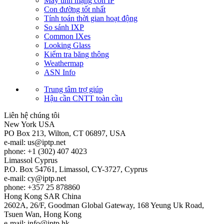
Máy tính mạng con IP
Con đường tốt nhất
Tính toán thời gian hoạt động
So sánh IXP
Common IXes
Looking Glass
Kiểm tra băng thông
Weathermap
ASN Info
Trung tâm trợ giúp
Hậu cần CNTT toàn cầu
Liên hệ chúng tôi
New York
USA
PO Box 213, Wilton, CT 06897, USA
e-mail:
us
iptp.net
phone: +1 (302) 407 4023
Limassol
Cyprus
P.O. Box 54761, Limassol, CY-3727, Cyprus
e-mail:
cy
iptp.net
phone: +357 25 878860
Hong Kong
SAR China
2602A, 26/F, Goodman Global Gateway, 168 Yeung Uk Road,
Tsuen Wan, Hong Kong
e-mail:
info
iptp.hk