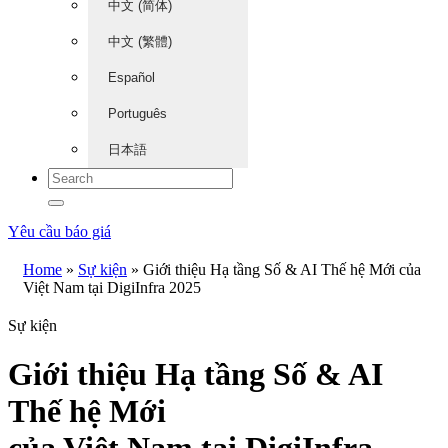
中文 (简体)
中文 (繁體)
Español
Português
日本語
Yêu cầu báo giá
Home
»
Sự kiện
»
Giới thiệu Hạ tầng Số & AI Thế hệ Mới của
Việt Nam tại DigiInfra 2025
Sự kiện
Giới thiệu Hạ tầng Số & AI
Thế hệ Mới