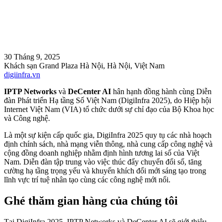
30 Tháng 9, 2025
Khách sạn Grand Plaza Hà Nội, Hà Nội, Việt Nam
digiinfra.vn
IPTP Networks
và
DeCenter AI
hân hạnh đồng hành cùng Diễn
đàn Phát triển Hạ tầng Số Việt Nam (DigiInfra 2025), do Hiệp hội
Internet Việt Nam (VIA) tổ chức dưới sự chỉ đạo của Bộ Khoa học
và Công nghệ.
Là một sự kiện cấp quốc gia, DigiInfra 2025 quy tụ các nhà hoạch
định chính sách, nhà mạng viễn thông, nhà cung cấp công nghệ và
cộng đồng doanh nghiệp nhằm định hình tương lai số của Việt
Nam. Diễn đàn tập trung vào việc thúc đẩy chuyển đổi số, tăng
cường hạ tầng trọng yếu và khuyến khích đổi mới sáng tạo trong
lĩnh vực trí tuệ nhân tạo cùng các công nghệ mới nổi.
Ghé thăm gian hàng của chúng tôi
Tại DigiInfra 2025, IPTP Networks và DeCenter AI sẽ giới thiệu