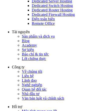
Dedicated Server Hosting
Dedicated Switch Hosting
Dedicated Router Hosting
Dedicated Firewall Hosting
Điện toán biên
Remote Office
Tài nguyên
Sản phẩm và dịch vụ
Blog
Academy
Sự kiện
Báo chí & tin tức
Lời chứng thực
Công ty
Về chúng tôi
Liên hệ
Lãnh đạo
Nghề nghiệp
Quan hệ đối tác
Nhà đầu tư
Văn bản luật và chính sách
Hỗ trợ