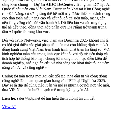
sáng kiến chung —
Dự án AIDC DeCenter
, Trung tâm Dữ liệu AI
Quốc tế đầu tiên của Việt Nam. Được triển khai tại Khu Công nghệ
cao Đà Nẵng, cơ sở hạ tầng thế hệ mới này được thiết kế dành riêng
cho tính toán hiệu năng cao và kết nối độ trễ siêu thấp, mang đến
nền tảng vững chắc để vận hành AI, Dữ liệu lớn và các ứng dụng
thế hệ tiếp theo, đồng thời góp phần đưa Đà Nẵng trở thành trung
tâm AI quốc tế trong khu vực.
Đối với IPTP Networks, việc tham gia DigiInfra 2025 không chỉ là
cơ hội giới thiệu các giải pháp tiên tiến mà còn khẳng định cam kết
đồng hành cùng Việt Nam trên hành trình phát triển hạ tầng số. Với
kinh nghiệm toàn cầu trong lĩnh vực kết nối với độ trễ siêu thấp và
tích hợp hệ thống bảo mật, chúng tôi mong muốn tạo điều kiện để
doanh nghiệp, nhà nghiên cứu và nhà sáng tạo khai thác tối đa tiềm
năng của AI và công nghệ số.
Chúng tôi trân trọng mời gọi các đối tác, nhà đầu tư và cộng đồng
công nghệ đến tham quan gian hàng của IPTP tại DigiInfra 2025.
Đây sẽ là dịp để cùng thảo luận và mở ra những cơ hội hợp tác mới,
đưa Việt Nam tiến bước mạnh mẽ trong kỷ nguyên AI.
Liên hệ
:
sales
iptp.net
để tìm hiểu thêm thông tin chi tiết.
View All