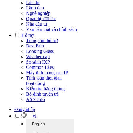
Liên hệ
Lãnh đạo
Nghề nghiệp
Quan hệ đối tác
Nhà đầu tư
Văn bản luật và chính sách
Hỗ trợ
Trung tâm hỗ trợ
Best Path
Looking Glass
Weathermap
So sánh IXP
Common IXes
Máy tính mạng con IP
Tính toán thời gian
hoạt động
Kiểm tra băng thông
Bộ định tuyến trễ
ASN Info
Đăng nhập
vi
English