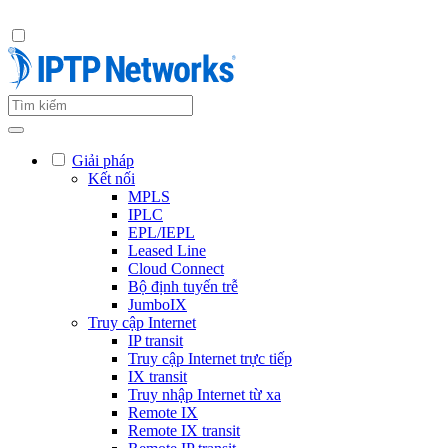
Giải pháp
Kết nối
MPLS
IPLC
EPL/IEPL
Leased Line
Cloud Connect
Bộ định tuyến trễ
JumboIX
Truy cập Internet
IP transit
Truy cập Internet trực tiếp
IX transit
Truy nhập Internet từ xa
Remote IX
Remote IX transit