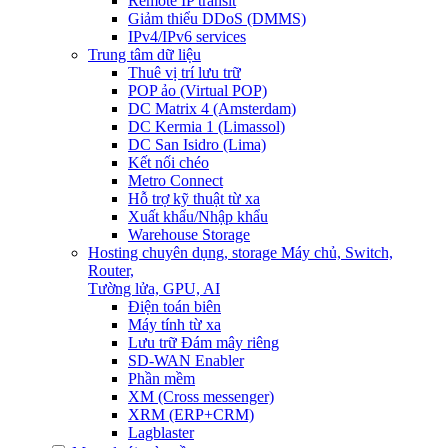
Remote IP transit
Giảm thiểu DDoS (DMMS)
IPv4/IPv6 services
Trung tâm dữ liệu
Thuê vị trí lưu trữ
POP ảo (Virtual POP)
DC Matrix 4 (Amsterdam)
DC Kermia 1 (Limassol)
DC San Isidro (Lima)
Kết nối chéo
Metro Connect
Hỗ trợ kỹ thuật từ xa
Xuất khẩu/Nhập khẩu
Warehouse Storage
Hosting chuyên dụng, storage
Máy chủ, Switch,
Router,
Tường lửa, GPU, AI
Điện toán biên
Máy tính từ xa
Lưu trữ Đám mây riêng
SD-WAN Enabler
Phần mềm
XM (Cross messenger)
XRM (ERP+CRM)
Lagblaster