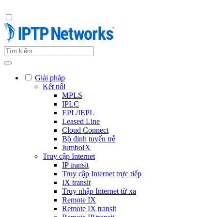
Giải pháp
Kết nối
MPLS
IPLC
EPL/IEPL
Leased Line
Cloud Connect
Bộ định tuyến trễ
JumboIX
Truy cập Internet
IP transit
Truy cập Internet trực tiếp
IX transit
Truy nhập Internet từ xa
Remote IX
Remote IX transit