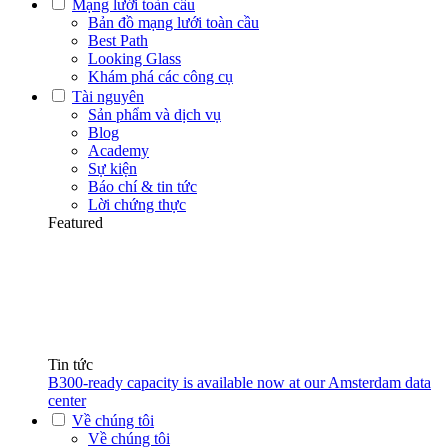
Mạng lưới toàn cầu
Bản đồ mạng lưới toàn cầu
Best Path
Looking Glass
Khám phá các công cụ
Tài nguyên
Sản phẩm và dịch vụ
Blog
Academy
Sự kiện
Báo chí & tin tức
Lời chứng thực
Featured
Tin tức
B300-ready capacity is available now at our Amsterdam data
center
Về chúng tôi
Về chúng tôi