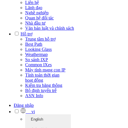
Liên hệ
Lãnh đạo
Nghề nghiệp
Quan hệ đối tác
Nhà đầu tư
Văn bản luật và chính sách
Hỗ trợ
Trung tâm hỗ trợ
Best Path
Looking Glass
Weathermap
So sánh IXP
Common IXes
Máy tính mạng con IP
Tính toán thời gian
hoạt động
Kiểm tra băng thông
Bộ định tuyến trễ
ASN Info
Đăng nhập
vi
English