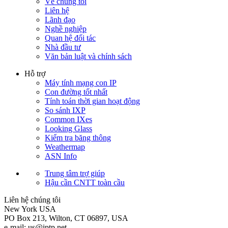
Về chúng tôi
Liên hệ
Lãnh đạo
Nghề nghiệp
Quan hệ đối tác
Nhà đầu tư
Văn bản luật và chính sách
Hỗ trợ
Máy tính mạng con IP
Con đường tốt nhất
Tính toán thời gian hoạt động
So sánh IXP
Common IXes
Looking Glass
Kiểm tra băng thông
Weathermap
ASN Info
Trung tâm trợ giúp
Hậu cần CNTT toàn cầu
Liên hệ chúng tôi
New York
USA
PO Box 213, Wilton, CT 06897, USA
e-mail:
us
iptp.net