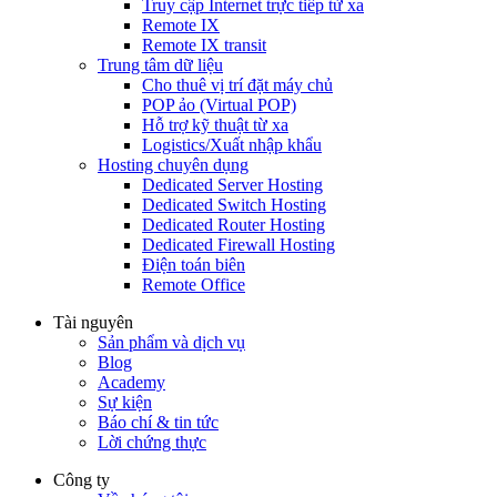
Truy cập Internet trực tiếp từ xa
Remote IX
Remote IX transit
Trung tâm dữ liệu
Cho thuê vị trí đặt máy chủ
POP ảo (Virtual POP)
Hỗ trợ kỹ thuật từ xa
Logistics/Xuất nhập khẩu
Hosting chuyên dụng
Dedicated Server Hosting
Dedicated Switch Hosting
Dedicated Router Hosting
Dedicated Firewall Hosting
Điện toán biên
Remote Office
Tài nguyên
Sản phẩm và dịch vụ
Blog
Academy
Sự kiện
Báo chí & tin tức
Lời chứng thực
Công ty