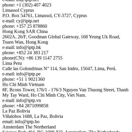
phone: +1 (302) 407 4023
Limassol
Cyprus
P.O. Box 54761, Limassol, CY-3727, Cyprus
e-mail:
cy
iptp.net
phone: +357 25 878860
Hong Kong
SAR China
2602A, 26/F, Goodman Global Gateway, 168 Yeung Uk Road,
Tsuen Wan, Hong Kong
e-mail:
info
iptp.hk
phone: +852 24 383 217
phone(CN): +86 139 1147 2755
Lima
Peru
Calle las Golondrinas N° 114, San Isidro, 15047, Lima, Perú.
e-mail:
info
iptp.pe
phone: +51 1 9021360
Ho Chi Minh
Vietnam
8F, Bcons Tower, 176/1 - 176/3 Nguyen Van Thuong Street, Thanh
My Tay Ward, Ho Chi Minh City, Viet Nam.
e-mail:
info
iptp.vn
phone: +84 2871099858
La Paz
Bolivia
Villalobos 1688, La Paz, Bolivia
email:
info
iptp.bo
Amsterdam
The Nertherland