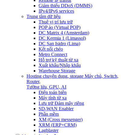
Remote IP transit
Giảm thiểu DDoS (DMMS)
IPv4/IPv6 services
Trung tâm dữ liệu
Thuê vị trí lưu trữ
POP ảo (Virtual POP)
DC Matrix 4 (Amsterdam)
DC Kermia 1 (Limassol)
DC San Isidro (Lima)
Kết nối chéo
Metro Connect
Hỗ trợ kỹ thuật từ xa
Xuất khẩu/Nhập khẩu
Warehouse Storage
Hosting chuyên dụng, storage
Máy chủ, Switch,
Router,
Tường lửa, GPU, AI
Điện toán biên
Máy tính từ xa
Lưu trữ Đám mây riêng
SD-WAN Enabler
Phần mềm
XM (Cross messenger)
XRM (ERP+CRM)
Lagblaster