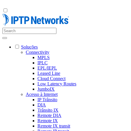
Soluções
Connectivity
MPLS
IPLC
EPL/IEPL
Leased Line
Cloud Connect
Low Latency Routes
JumboIX
Acesso à Internet
IP Trânsito
DIA
Trânsito IX
Remote DIA
Remote IX
Remote IX transit