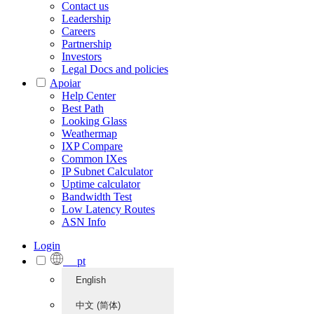
Contact us
Leadership
Careers
Partnership
Investors
Legal Docs and policies
Apoiar
Help Center
Best Path
Looking Glass
Weathermap
IXP Compare
Common IXes
IP Subnet Calculator
Uptime calculator
Bandwidth Test
Low Latency Routes
ASN Info
Login
pt
English
中文 (简体)