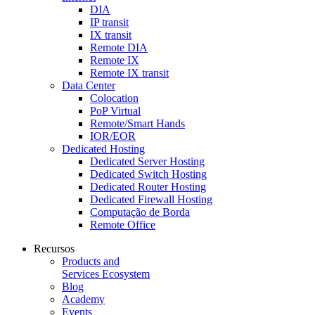
DIA
IP transit
IX transit
Remote DIA
Remote IX
Remote IX transit
Data Center
Colocation
PoP Virtual
Remote/Smart Hands
IOR/EOR
Dedicated Hosting
Dedicated Server Hosting
Dedicated Switch Hosting
Dedicated Router Hosting
Dedicated Firewall Hosting
Computação de Borda
Remote Office
Recursos
Products and
Services Ecosystem
Blog
Academy
Events