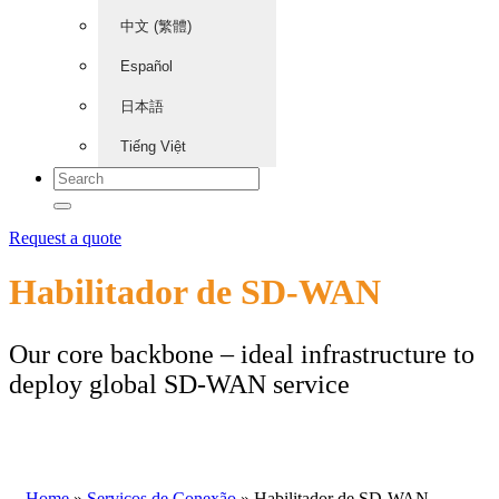
中文 (繁體)
Español
日本語
Tiếng Việt
Request a quote
Habilitador de SD-WAN
Our core backbone – ideal infrastructure to
deploy global SD-WAN service
Home
»
Serviços de Conexão
»
Habilitador de SD-WAN