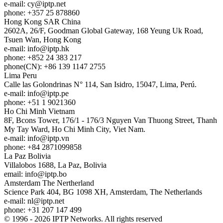
e-mail:
cy
iptp.net
phone: +357 25 878860
Hong Kong
SAR China
2602A, 26/F, Goodman Global Gateway, 168 Yeung Uk Road,
Tsuen Wan, Hong Kong
e-mail:
info
iptp.hk
phone: +852 24 383 217
phone(CN): +86 139 1147 2755
Lima
Peru
Calle las Golondrinas N° 114, San Isidro, 15047, Lima, Perú.
e-mail:
info
iptp.pe
phone: +51 1 9021360
Ho Chi Minh
Vietnam
8F, Bcons Tower, 176/1 - 176/3 Nguyen Van Thuong Street, Thanh
My Tay Ward, Ho Chi Minh City, Viet Nam.
e-mail:
info
iptp.vn
phone: +84 2871099858
La Paz
Bolivia
Villalobos 1688, La Paz, Bolivia
email:
info
iptp.bo
Amsterdam
The Nertherland
Science Park 404, BG 1098 XH, Amsterdam, The Netherlands
e-mail:
nl
iptp.net
phone: +31 207 147 499
© 1996 - 2026 IPTP Networks. All rights reserved