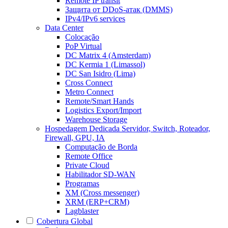
Remote IP transit
Защита от DDoS-атак (DMMS)
IPv4/IPv6 services
Data Center
Colocação
PoP Virtual
DC Matrix 4 (Amsterdam)
DC Kermia 1 (Limassol)
DC San Isidro (Lima)
Cross Connect
Metro Connect
Remote/Smart Hands
Logistics Export/Import
Warehouse Storage
Hospedagem Dedicada
Servidor, Switch, Roteador,
Firewall, GPU, IA
Computação de Borda
Remote Office
Private Cloud
Habilitador SD-WAN
Programas
XM (Cross messenger)
XRM (ERP+CRM)
Lagblaster
Cobertura Global