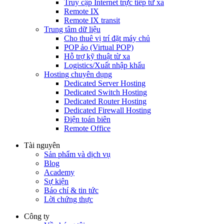
Truy cập Internet trực tiếp từ xa
Remote IX
Remote IX transit
Trung tâm dữ liệu
Cho thuê vị trí đặt máy chủ
POP ảo (Virtual POP)
Hỗ trợ kỹ thuật từ xa
Logistics/Xuất nhập khẩu
Hosting chuyên dụng
Dedicated Server Hosting
Dedicated Switch Hosting
Dedicated Router Hosting
Dedicated Firewall Hosting
Điện toán biên
Remote Office
Tài nguyên
Sản phẩm và dịch vụ
Blog
Academy
Sự kiện
Báo chí & tin tức
Lời chứng thực
Công ty