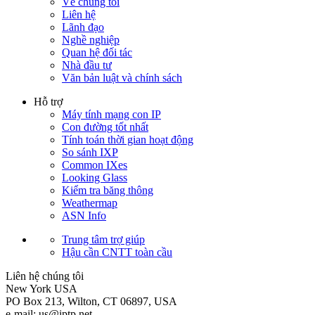
Về chúng tôi
Liên hệ
Lãnh đạo
Nghề nghiệp
Quan hệ đối tác
Nhà đầu tư
Văn bản luật và chính sách
Hỗ trợ
Máy tính mạng con IP
Con đường tốt nhất
Tính toán thời gian hoạt động
So sánh IXP
Common IXes
Looking Glass
Kiểm tra băng thông
Weathermap
ASN Info
Trung tâm trợ giúp
Hậu cần CNTT toàn cầu
Liên hệ chúng tôi
New York
USA
PO Box 213, Wilton, CT 06897, USA
e-mail:
us
iptp.net