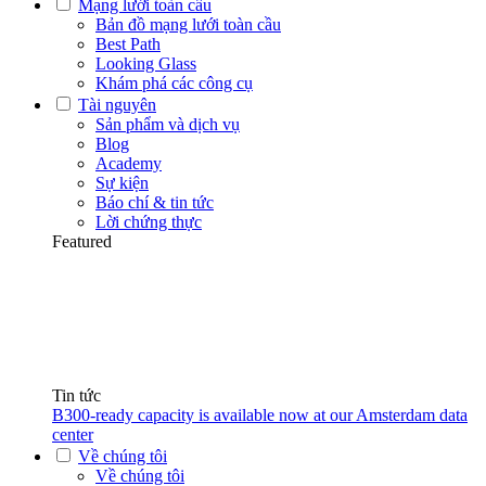
Mạng lưới toàn cầu
Bản đồ mạng lưới toàn cầu
Best Path
Looking Glass
Khám phá các công cụ
Tài nguyên
Sản phẩm và dịch vụ
Blog
Academy
Sự kiện
Báo chí & tin tức
Lời chứng thực
Featured
Tin tức
B300-ready capacity is available now at our Amsterdam data
center
Về chúng tôi
Về chúng tôi