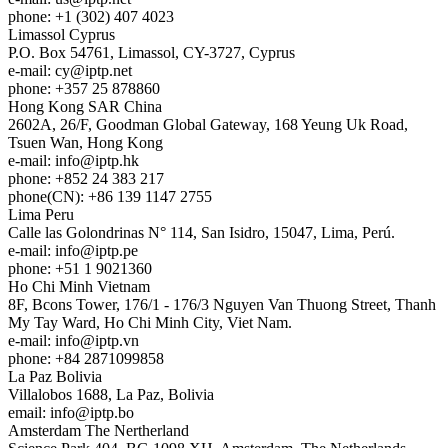
phone: +1 (302) 407 4023
Limassol
Cyprus
P.O. Box 54761, Limassol, CY-3727, Cyprus
e-mail:
cy
iptp.net
phone: +357 25 878860
Hong Kong
SAR China
2602A, 26/F, Goodman Global Gateway, 168 Yeung Uk Road,
Tsuen Wan, Hong Kong
e-mail:
info
iptp.hk
phone: +852 24 383 217
phone(CN): +86 139 1147 2755
Lima
Peru
Calle las Golondrinas N° 114, San Isidro, 15047, Lima, Perú.
e-mail:
info
iptp.pe
phone: +51 1 9021360
Ho Chi Minh
Vietnam
8F, Bcons Tower, 176/1 - 176/3 Nguyen Van Thuong Street, Thanh
My Tay Ward, Ho Chi Minh City, Viet Nam.
e-mail:
info
iptp.vn
phone: +84 2871099858
La Paz
Bolivia
Villalobos 1688, La Paz, Bolivia
email:
info
iptp.bo
Amsterdam
The Nertherland