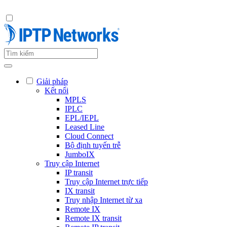
Giải pháp
Kết nối
MPLS
IPLC
EPL/IEPL
Leased Line
Cloud Connect
Bộ định tuyến trễ
JumboIX
Truy cập Internet
IP transit
Truy cập Internet trực tiếp
IX transit
Truy nhập Internet từ xa
Remote IX
Remote IX transit