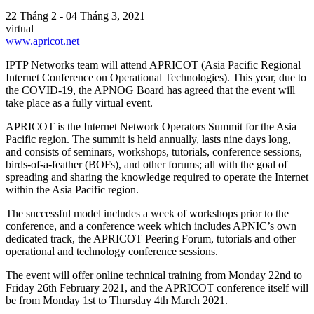
22 Tháng 2 - 04 Tháng 3, 2021
virtual
www.apricot.net
IPTP Networks team will attend APRICOT (Asia Pacific Regional
Internet Conference on Operational Technologies). This year, due to
the COVID-19, the APNOG Board has agreed that the event will
take place as a fully virtual event.
APRICOT is the Internet Network Operators Summit for the Asia
Pacific region. The summit is held annually, lasts nine days long,
and consists of seminars, workshops, tutorials, conference sessions,
birds-of-a-feather (BOFs), and other forums; all with the goal of
spreading and sharing the knowledge required to operate the Internet
within the Asia Pacific region.
The successful model includes a week of workshops prior to the
conference, and a conference week which includes APNIC’s own
dedicated track, the APRICOT Peering Forum, tutorials and other
operational and technology conference sessions.
The event will offer online technical training from Monday 22nd to
Friday 26th February 2021, and the APRICOT conference itself will
be from Monday 1st to Thursday 4th March 2021.