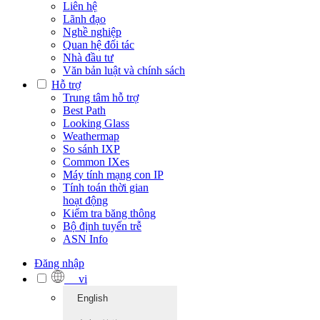
Liên hệ
Lãnh đạo
Nghề nghiệp
Quan hệ đối tác
Nhà đầu tư
Văn bản luật và chính sách
Hỗ trợ
Trung tâm hỗ trợ
Best Path
Looking Glass
Weathermap
So sánh IXP
Common IXes
Máy tính mạng con IP
Tính toán thời gian
hoạt động
Kiểm tra băng thông
Bộ định tuyến trễ
ASN Info
Đăng nhập
vi
English