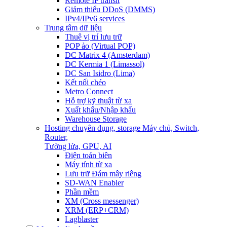
Remote IP transit
Giảm thiểu DDoS (DMMS)
IPv4/IPv6 services
Trung tâm dữ liệu
Thuê vị trí lưu trữ
POP ảo (Virtual POP)
DC Matrix 4 (Amsterdam)
DC Kermia 1 (Limassol)
DC San Isidro (Lima)
Kết nối chéo
Metro Connect
Hỗ trợ kỹ thuật từ xa
Xuất khẩu/Nhập khẩu
Warehouse Storage
Hosting chuyên dụng, storage
Máy chủ, Switch,
Router,
Tường lửa, GPU, AI
Điện toán biên
Máy tính từ xa
Lưu trữ Đám mây riêng
SD-WAN Enabler
Phần mềm
XM (Cross messenger)
XRM (ERP+CRM)
Lagblaster