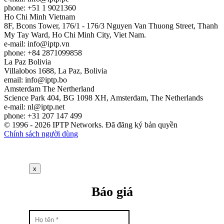
phone: +51 1 9021360
Ho Chi Minh
Vietnam
8F, Bcons Tower, 176/1 - 176/3 Nguyen Van Thuong Street, Thanh
My Tay Ward, Ho Chi Minh City, Viet Nam.
e-mail:
info
iptp.vn
phone: +84 2871099858
La Paz
Bolivia
Villalobos 1688, La Paz, Bolivia
email:
info
iptp.bo
Amsterdam
The Nertherland
Science Park 404, BG 1098 XH, Amsterdam, The Netherlands
e-mail:
nl
iptp.net
phone: +31 207 147 499
© 1996 - 2026 IPTP Networks. Đã đăng ký bản quyền
Chính sách người dùng
x
Báo giá