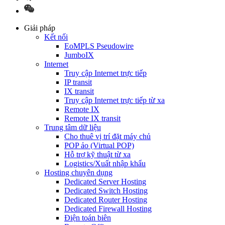
Giải pháp
Kết nối
EoMPLS Pseudowire
JumboIX
Internet
Truy cập Internet trực tiếp
IP transit
IX transit
Truy cập Internet trực tiếp từ xa
Remote IX
Remote IX transit
Trung tâm dữ liệu
Cho thuê vị trí đặt máy chủ
POP ảo (Virtual POP)
Hỗ trợ kỹ thuật từ xa
Logistics/Xuất nhập khẩu
Hosting chuyên dụng
Dedicated Server Hosting
Dedicated Switch Hosting
Dedicated Router Hosting
Dedicated Firewall Hosting
Điện toán biên