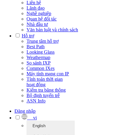
Liên hệ
Lãnh đạo
Nghề nghiệp
Quan hệ đối tác
Nhà đầu tư
Văn bản luật và chính sách
Hỗ trợ
Trung tâm hỗ trợ
Best Path
Looking Glass
Weathermap
So sánh IXP
Common IXes
Máy tính mạng con IP
Tính toán thời gian
hoạt động
Kiểm tra băng thông
Bộ định tuyến trễ
ASN Info
Đăng nhập
vi
English