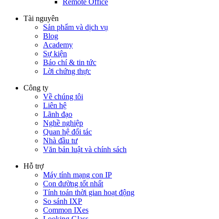
Remote Office
Tài nguyên
Sản phẩm và dịch vụ
Blog
Academy
Sự kiện
Báo chí & tin tức
Lời chứng thực
Công ty
Về chúng tôi
Liên hệ
Lãnh đạo
Nghề nghiệp
Quan hệ đối tác
Nhà đầu tư
Văn bản luật và chính sách
Hỗ trợ
Máy tính mạng con IP
Con đường tốt nhất
Tính toán thời gian hoạt động
So sánh IXP
Common IXes
Looking Glass