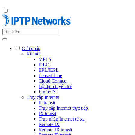
Giải pháp
Kết nối
MPLS
IPLC
EPL/IEPL
Leased Line
Cloud Connect
Bộ định tuyến trễ
JumboIX
Truy cập Internet
IP transit
Truy cập Internet trực tiếp
IX transit
Truy nhập Internet từ xa
Remote IX
Remote IX transit