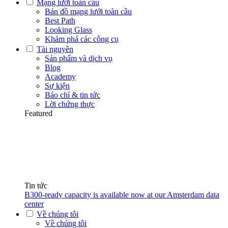
Mạng lưới toàn cầu
Bản đồ mạng lưới toàn cầu
Best Path
Looking Glass
Khám phá các công cụ
Tài nguyên
Sản phẩm và dịch vụ
Blog
Academy
Sự kiện
Báo chí & tin tức
Lời chứng thực
Featured
Tin tức
B300-ready capacity is available now at our Amsterdam data
center
Về chúng tôi
Về chúng tôi