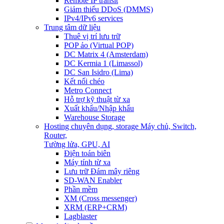
Remote IP transit
Giảm thiểu DDoS (DMMS)
IPv4/IPv6 services
Trung tâm dữ liệu
Thuê vị trí lưu trữ
POP ảo (Virtual POP)
DC Matrix 4 (Amsterdam)
DC Kermia 1 (Limassol)
DC San Isidro (Lima)
Kết nối chéo
Metro Connect
Hỗ trợ kỹ thuật từ xa
Xuất khẩu/Nhập khẩu
Warehouse Storage
Hosting chuyên dụng, storage
Máy chủ, Switch,
Router,
Tường lửa, GPU, AI
Điện toán biên
Máy tính từ xa
Lưu trữ Đám mây riêng
SD-WAN Enabler
Phần mềm
XM (Cross messenger)
XRM (ERP+CRM)
Lagblaster