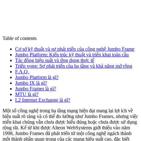
Table of contents
Cơ sở kỹ thuật và sự phát triển của công nghệ Jumbo Frame
Jumbo Platform: Kiến trúc kỹ thuật và triển khai toàn cầu
Tác động hiệu suất và ứng dụng thực tế
Triển vọng: Sự phát triển của hạ tầng và khả năng mở rộng
F.A.Q.
Jumbo Platform là gì?
Jumbo IX là gì?
Jumbo Frames là gì?
MTU là gì?
L2 Internet Exchange là gì?
Một số công nghệ trong hạ tầng mạng hiện đại mang lại lợi ích về
hiệu suất rõ ràng và có thể đo lường như Jumbo Frames, nhưng việc
triển khai chúng vẫn chưa được hiểu đúng hoặc chưa được sử dụng
rộng rãi. Kể từ khi được Alteon WebSystems giới thiệu vào năm
1998, Jumbo Frames đã phát triển từ một công nghệ ngách thành
một thành phần quan trọng của các mạng hiệu suất cao, đặc biệt