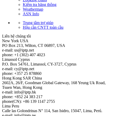
Kiểm tra băng thông
Weathermap
ASN Info
Trung tâm trợ giúp
Hậu cần CNTT toàn cầu
Liên hệ chúng tôi
New York
USA
PO Box 213, Wilton, CT 06897, USA
e-mail:
us
iptp.net
phone: +1 (302) 407 4023
Limassol
Cyprus
P.O. Box 54761, Limassol, CY-3727, Cyprus
e-mail:
cy
iptp.net
phone: +357 25 878860
Hong Kong
SAR China
2602A, 26/F, Goodman Global Gateway, 168 Yeung Uk Road,
Tsuen Wan, Hong Kong
e-mail:
info
iptp.hk
phone: +852 24 383 217
phone(CN): +86 139 1147 2755
Lima
Peru
Calle las Golondrinas N° 114, San Isidro, 15047, Lima, Perú.
e-mail:
info
iptp.pe