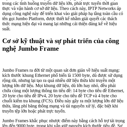
trong các tình huống truyền dữ liệu lớn, phát trực tuyến thời gian
thực và vận hành cơ sở dữ liệu. Theo cách này, IPTP Networks áp
dụng công nghệ này để triển khai vào giải pháp hạ tầng toàn cầu có
tên gọi Jumbo Platform, được thiết kế nhằm giải quyết các thách
thức mạng hiện đại và mang lại những cải thiện đáng kể về hiệu
suất.
Cơ sở kỹ thuật và sự phát triển của công
nghệ Jumbo Frame
Jumbo Frames ra đời từ một quan sát đơn giản về hiệu suất mạng:
kích thước khung Ethernet phổ biến là 1500 byte, dù được sử dụng
rộng rãi, nhưng lại tạo ra quá nhiều dữ liệu thừa khi truyền một
lượng lớn dữ liệu. Mọi khung dữ liệu, dù lớn hay nhỏ, đều phải
chứa cùng một lượng thông tin tiêu đề: 14 byte cho tiêu đề Ethernet,
20 byte cho tiêu đề IPv4, 20 byte cho tiêu đề TCP và 4 byte cho
chuỗi kiểm tra khung (FCS). Điều này gây ra một lượng lớn dữ liệu
thừa, lãng phí băng thông mạng và tài nguyên xử lý, đặc biệt khi
truyền tệp lớn hoặc phát trực tuyến.
Jumbo Frames khắc phục nhược điểm này bằng cách hỗ trợ tải trọng
lên đến 9000 byte, trong khi vẫn giữ nguyên kích thước tiêu đề. Sự