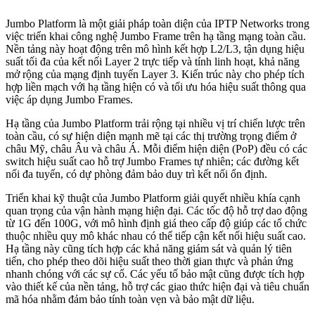
Jumbo Platform là một giải pháp toàn diện của IPTP Networks trong
việc triển khai công nghệ Jumbo Frame trên hạ tầng mạng toàn cầu.
Nền tảng này hoạt động trên mô hình kết hợp L2/L3, tận dụng hiệu
suất tối đa của kết nối Layer 2 trực tiếp và tính linh hoạt, khả năng
mở rộng của mạng định tuyến Layer 3. Kiến trúc này cho phép tích
hợp liền mạch với hạ tầng hiện có và tối ưu hóa hiệu suất thông qua
việc áp dụng Jumbo Frames.
Hạ tầng của Jumbo Platform trải rộng tại nhiều vị trí chiến lược trên
toàn cầu, có sự hiện diện mạnh mẽ tại các thị trường trọng điểm ở
châu Mỹ, châu Âu và châu Á. Mỗi điểm hiện diện (PoP) đều có các
switch hiệu suất cao hỗ trợ Jumbo Frames tự nhiên; các đường kết
nối đa tuyến, có dự phòng đảm bảo duy trì kết nối ổn định.
Triển khai kỹ thuật của Jumbo Platform giải quyết nhiều khía cạnh
quan trọng của vận hành mạng hiện đại. Các tốc độ hỗ trợ dao động
từ 1G đến 100G, với mô hình định giá theo cấp độ giúp các tổ chức
thuộc nhiều quy mô khác nhau có thể tiếp cận kết nối hiệu suất cao.
Hạ tầng này cũng tích hợp các khả năng giám sát và quản lý tiên
tiến, cho phép theo dõi hiệu suất theo thời gian thực và phản ứng
nhanh chóng với các sự cố. Các yếu tố bảo mật cũng được tích hợp
vào thiết kế của nền tảng, hỗ trợ các giao thức hiện đại và tiêu chuẩn
mã hóa nhằm đảm bảo tính toàn vẹn và bảo mật dữ liệu.