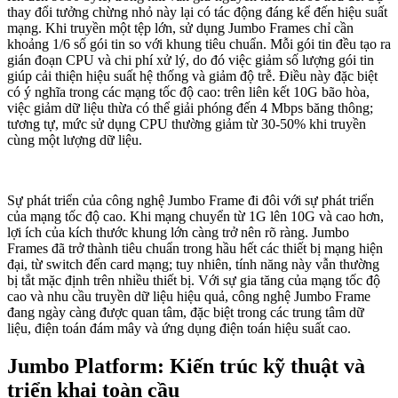
thay đổi tưởng chừng nhỏ này lại có tác động đáng kể đến hiệu suất
mạng. Khi truyền một tệp lớn, sử dụng Jumbo Frames chỉ cần
khoảng 1/6 số gói tin so với khung tiêu chuẩn. Mỗi gói tin đều tạo ra
gián đoạn CPU và chi phí xử lý, do đó việc giảm số lượng gói tin
giúp cải thiện hiệu suất hệ thống và giảm độ trễ. Điều này đặc biệt
có ý nghĩa trong các mạng tốc độ cao: trên liên kết 10G bão hòa,
việc giảm dữ liệu thừa có thể giải phóng đến 4 Mbps băng thông;
tương tự, mức sử dụng CPU thường giảm từ 30-50% khi truyền
cùng một lượng dữ liệu.
Sự phát triển của công nghệ Jumbo Frame đi đôi với sự phát triển
của mạng tốc độ cao. Khi mạng chuyển từ 1G lên 10G và cao hơn,
lợi ích của kích thước khung lớn càng trở nên rõ ràng. Jumbo
Frames đã trở thành tiêu chuẩn trong hầu hết các thiết bị mạng hiện
đại, từ switch đến card mạng; tuy nhiên, tính năng này vẫn thường
bị tắt mặc định trên nhiều thiết bị. Với sự gia tăng của mạng tốc độ
cao và nhu cầu truyền dữ liệu hiệu quả, công nghệ Jumbo Frame
đang ngày càng được quan tâm, đặc biệt trong các trung tâm dữ
liệu, điện toán đám mây và ứng dụng điện toán hiệu suất cao.
Jumbo Platform: Kiến trúc kỹ thuật và
triển khai toàn cầu