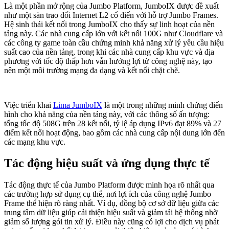
Là một phần mở rộng của Jumbo Platform, JumboIX được đề xuất
như một sàn trao đổi Internet L2 cổ điển với hỗ trợ Jumbo Frames.
Hệ sinh thái kết nối trong JumboIX cho thấy sự linh hoạt của nền
tảng này. Các nhà cung cấp lớn với kết nối 100G như Cloudflare và
các công ty game toàn cầu chứng minh khả năng xử lý yêu cầu hiệu
suất cao của nền tảng, trong khi các nhà cung cấp khu vực và địa
phương với tốc độ thấp hơn vẫn hưởng lợi từ công nghệ này, tạo
nên một môi trường mạng đa dạng và kết nối chặt chẽ.
Việc triển khai
Lima JumboIX
là một trong những minh chứng điển
hình cho khả năng của nền tảng này, với các thông số ấn tượng:
tổng tốc độ 508G trên 28 kết nối, tỷ lệ áp dụng IPv6 đạt 89% và 27
điểm kết nối hoạt động, bao gồm các nhà cung cấp nội dung lớn đến
các mạng khu vực.
Tác động hiệu suất và ứng dụng thực tế
Tác động thực tế của Jumbo Platform được minh họa rõ nhất qua
các trường hợp sử dụng cụ thể, nơi lợi ích của công nghệ Jumbo
Frame thể hiện rõ ràng nhất. Ví dụ, đồng bộ cơ sở dữ liệu giữa các
trung tâm dữ liệu giúp cải thiện hiệu suất và giảm tải hệ thống nhờ
giảm số lượng gói tin xử lý. Điều này cũng có lợi cho dịch vụ phát