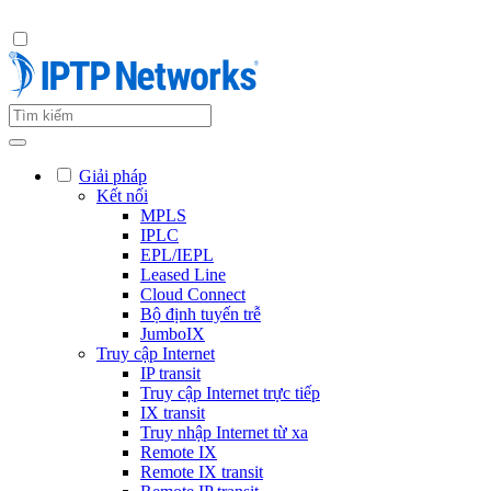
Giải pháp
Kết nối
MPLS
IPLC
EPL/IEPL
Leased Line
Cloud Connect
Bộ định tuyến trễ
JumboIX
Truy cập Internet
IP transit
Truy cập Internet trực tiếp
IX transit
Truy nhập Internet từ xa
Remote IX
Remote IX transit