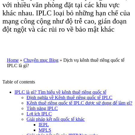
với nhiều văn phòng đặt tại các khu vực
khác nhau. IPLC loại bỏ những hạn chế của
mạng công cộng như độ trễ cao, gián đoạn
đột ngột và các rủi ro về bảo mật khác
Home
»
Chuyên mục Blog
»
Dịch vụ kênh thuê riêng quốc tế
IPLC là gì?
Table of contents
IPLC là gì? Tìm hiểu về kênh thuê riêng quốc tế
Định nghĩa về Kênh thuê riêng quốc tế IPLC
Kênh thuê riêng quốc tế IPLC được sử dụng để làm gì?
Tính năng IPLC
Lợi ích IPLC
Giải pháp kết nối quốc tế khác
IEPL
MPLS