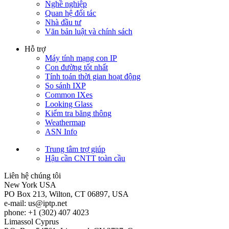
Nghề nghiệp
Quan hệ đối tác
Nhà đầu tư
Văn bản luật và chính sách
Hỗ trợ
Máy tính mạng con IP
Con đường tốt nhất
Tính toán thời gian hoạt động
So sánh IXP
Common IXes
Looking Glass
Kiểm tra băng thông
Weathermap
ASN Info
Trung tâm trợ giúp
Hậu cần CNTT toàn cầu
Liên hệ chúng tôi
New York
USA
PO Box 213, Wilton, CT 06897, USA
e-mail:
us
iptp.net
phone: +1 (302) 407 4023
Limassol
Cyprus