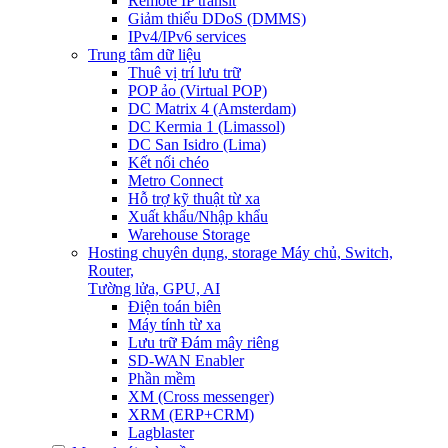
Remote IP transit
Giảm thiểu DDoS (DMMS)
IPv4/IPv6 services
Trung tâm dữ liệu
Thuê vị trí lưu trữ
POP ảo (Virtual POP)
DC Matrix 4 (Amsterdam)
DC Kermia 1 (Limassol)
DC San Isidro (Lima)
Kết nối chéo
Metro Connect
Hỗ trợ kỹ thuật từ xa
Xuất khẩu/Nhập khẩu
Warehouse Storage
Hosting chuyên dụng, storage
Máy chủ, Switch,
Router,
Tường lửa, GPU, AI
Điện toán biên
Máy tính từ xa
Lưu trữ Đám mây riêng
SD-WAN Enabler
Phần mềm
XM (Cross messenger)
XRM (ERP+CRM)
Lagblaster