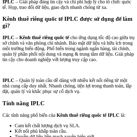
IPLC
– Giải pháp đáng tin cậy và chi phí hợp lý cho tổ chức quốc
tế. Họp, trao đổi dữ liệu, giao dịch nhanh chóng từ xa.
Kênh thuê riêng quốc tế IPLC được sử dụng để làm
gì?
IPLC – Kênh thuê riêng quốc tế
cho ứng dụng tốc độ cao giữa trụ
sở chính và văn phòng chi nhánh. Bảo mật dữ liệu và hữu ích trong
môi trường biến động. Phổ biến trong ngành ngân hàng, tài chính,
quản lý phân phối nội dung và mạng & trung tâm dữ liệu. Giải pháp
tin cậy cho doanh nghiệp với lượng truy cập cao.
IPLC
– Quản lý toàn cầu dễ dàng với nhiều kết nối riêng từ một
nhà cung cấp duy nhất. Nhanh chóng, tiện lợi trong thanh toán, lắp
đặt, quản lý và khắc phục sự cố dịch vụ.
Tính năng IPLC
Các tính năng phổ biến của
Kênh thuê riêng quốc tế IPLC
là:
Cam kết chất lượng dịch vụ SLA.
Kết nối phủ khắp toàn cầu.
Truyền dữ liệu liền mạch xuyên biên giới.