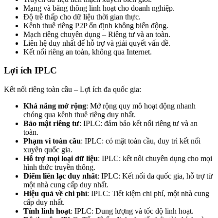
Mạng và băng thông linh hoạt cho doanh nghiệp.
Độ trễ thấp cho dữ liệu thời gian thực.
Kênh thuê riêng P2P ổn định không biến động.
Mạch riêng chuyên dụng – Riêng tư và an toàn.
Liên hệ duy nhất để hỗ trợ và giải quyết vấn đề.
Kết nối riêng an toàn, không qua Internet.
Lợi ích IPLC
Kết nối riêng toàn cầu – Lợi ích đa quốc gia:
Khả năng mở rộng
: Mở rộng quy mô hoạt động nhanh
chóng qua kênh thuê riêng duy nhất.
Bảo mật riêng tư
: IPLC: đảm bảo kết nối riêng tư và an
toàn.
Phạm vi toàn cầu
: IPLC: có mặt toàn cầu, duy trì kết nối
xuyên quốc gia.
Hỗ trợ mọi loại dữ liệu
: IPLC: kết nối chuyên dụng cho mọi
hình thức truyền thông.
Điểm liên lạc duy nhất
: IPLC: Kết nối đa quốc gia, hỗ trợ từ
một nhà cung cấp duy nhất.
Hiệu quả về chi phí
: IPLC: Tiết kiệm chi phí, một nhà cung
cấp duy nhất.
Tính linh hoạt
: IPLC: Dung lượng và tốc độ linh hoạt.