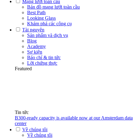
Mạng lưới toàn cầu
Bản đồ mạng lưới toàn cầu
Best Path
Looking Glass
Khám phá các công cụ
Tài nguyên
Sản phẩm và dịch vụ
Blog
Academy
Sự kiện
Báo chí & tin tức
Lời chứng thực
Featured
Tin tức
B300-ready capacity is available now at our Amsterdam data
center
Về chúng tôi
Về chúng tôi