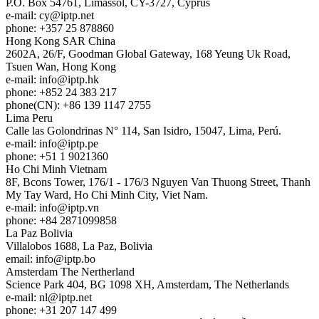
P.O. Box 54761, Limassol, CY-3727, Cyprus
e-mail:
cy
iptp.net
phone: +357 25 878860
Hong Kong
SAR China
2602A, 26/F, Goodman Global Gateway, 168 Yeung Uk Road,
Tsuen Wan, Hong Kong
e-mail:
info
iptp.hk
phone: +852 24 383 217
phone(CN): +86 139 1147 2755
Lima
Peru
Calle las Golondrinas N° 114, San Isidro, 15047, Lima, Perú.
e-mail:
info
iptp.pe
phone: +51 1 9021360
Ho Chi Minh
Vietnam
8F, Bcons Tower, 176/1 - 176/3 Nguyen Van Thuong Street, Thanh
My Tay Ward, Ho Chi Minh City, Viet Nam.
e-mail:
info
iptp.vn
phone: +84 2871099858
La Paz
Bolivia
Villalobos 1688, La Paz, Bolivia
email:
info
iptp.bo
Amsterdam
The Nertherland
Science Park 404, BG 1098 XH, Amsterdam, The Netherlands
e-mail:
nl
iptp.net
phone: +31 207 147 499