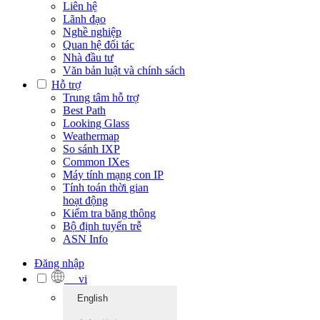
Liên hệ
Lãnh đạo
Nghề nghiệp
Quan hệ đối tác
Nhà đầu tư
Văn bản luật và chính sách
Hỗ trợ
Trung tâm hỗ trợ
Best Path
Looking Glass
Weathermap
So sánh IXP
Common IXes
Máy tính mạng con IP
Tính toán thời gian
hoạt động
Kiểm tra băng thông
Bộ định tuyến trễ
ASN Info
Đăng nhập
vi
English