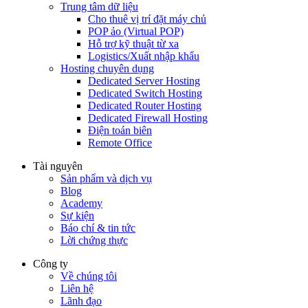
Trung tâm dữ liệu
Cho thuê vị trí đặt máy chủ
POP ảo (Virtual POP)
Hỗ trợ kỹ thuật từ xa
Logistics/Xuất nhập khẩu
Hosting chuyên dụng
Dedicated Server Hosting
Dedicated Switch Hosting
Dedicated Router Hosting
Dedicated Firewall Hosting
Điện toán biên
Remote Office
Tài nguyên
Sản phẩm và dịch vụ
Blog
Academy
Sự kiện
Báo chí & tin tức
Lời chứng thực
Công ty
Về chúng tôi
Liên hệ
Lãnh đạo