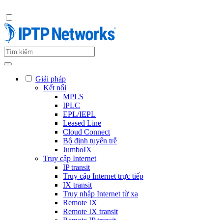
Giải pháp
Kết nối
MPLS
IPLC
EPL/IEPL
Leased Line
Cloud Connect
Bộ định tuyến trễ
JumboIX
Truy cập Internet
IP transit
Truy cập Internet trực tiếp
IX transit
Truy nhập Internet từ xa
Remote IX
Remote IX transit