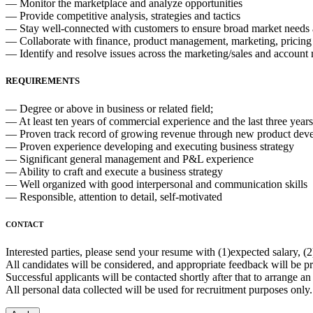
— Monitor the marketplace and analyze opportunities
— Provide competitive analysis, strategies and tactics
— Stay well-connected with customers to ensure broad market needs 
— Collaborate with finance, product management, marketing, pricing 
— Identify and resolve issues across the marketing/sales and accoun
REQUIREMENTS
— Degree or above in business or related field;
— At least ten years of commercial experience and the last three year
— Proven track record of growing revenue through new product deve
— Proven experience developing and executing business strategy
— Significant general management and P&L experience
— Ability to craft and execute a business strategy
— Well organized with good interpersonal and communication skills
— Responsible, attention to detail, self-motivated
CONTACT
Interested parties, please send your resume with (1)expected salary, (
All candidates will be considered, and appropriate feedback will be p
Successful applicants will be contacted shortly after that to arrange an
All personal data collected will be used for recruitment purposes only.