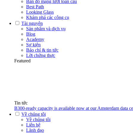
Bản đồ mạng lưới toàn cầu
Best Path
Looking Glass
Khám phá các công cụ
Tài nguyên
Sản phẩm và dịch vụ
Blog
Academy
Sự kiện
Báo chí & tin tức
Lời chứng thực
Featured
Tin tức
B300-ready capacity is available now at our Amsterdam data ce
Về chúng tôi
Về chúng tôi
Liên hệ
Lãnh đạo