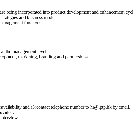
are being incorporated into product development and enhancement cyc
strategies and business models
t management functions
s at the management level
lopment, marketing, branding and partnerships
2)availability and (3)contact telephone number to
hr
iptp.hk
by email.
rovided.
 interview.