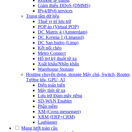
Remote IP transit
Giảm thiểu DDoS (DMMS)
IPv4/IPv6 services
Trung tâm dữ liệu
Thuê vị trí lưu trữ
POP ảo (Virtual POP)
DC Matrix 4 (Amsterdam)
DC Kermia 1 (Limassol)
DC San Isidro (Lima)
Kết nối chéo
Metro Connect
Hỗ trợ kỹ thuật từ xa
Xuất khẩu/Nhập khẩu
Warehouse Storage
Hosting chuyên dụng, storage
Máy chủ, Switch, Router,
Tường lửa, GPU, AI
Điện toán biên
Máy tính từ xa
Lưu trữ Đám mây riêng
SD-WAN Enabler
Phần mềm
XM (Cross messenger)
XRM (ERP+CRM)
Lagblaster
Mạng lưới toàn cầu