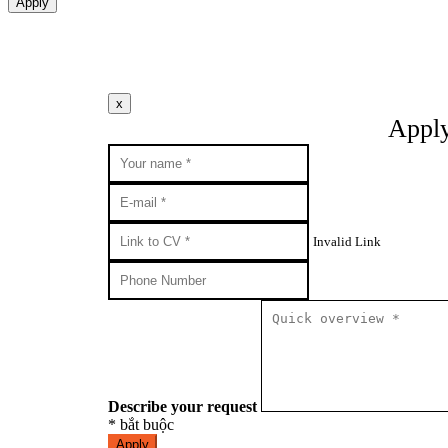
Apply
x
Apply
Invalid Link
Describe your request
* bắt buộc
Apply