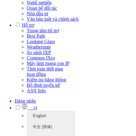
Nghề nghiệp
Quan hệ đối tác
Nhà đầu tư
Văn bản luật và chính sách
Hỗ trợ
Trung tâm hỗ trợ
Best Path
Looking Glass
Weathermap
So sánh IXP
Common IXes
Máy tính mạng con IP
Tính toán thời gian
hoạt động
Kiểm tra băng thông
Bộ định tuyến trễ
ASN Info
Đăng nhập
vi
English
中文 (简体)