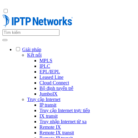
Giải pháp
Kết nối
MPLS
IPLC
EPL/IEPL
Leased Line
Cloud Connect
Bộ định tuyến trễ
JumboIX
Truy cập Internet
IP transit
Truy cập Internet trực tiếp
IX transit
Truy nhập Internet từ xa
Remote IX
Remote IX transit