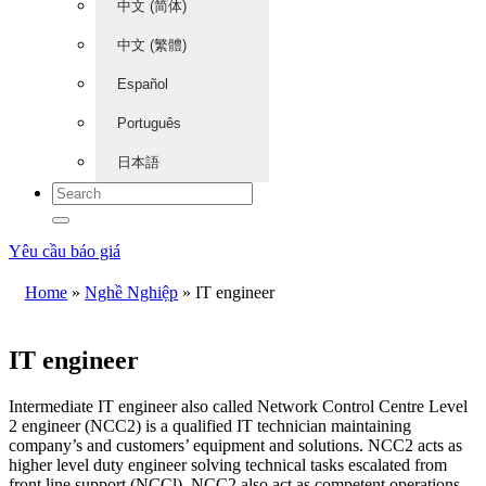
中文 (简体)
中文 (繁體)
Español
Português
日本語
Yêu cầu báo giá
Home
»
Nghề Nghiệp
»
IT engineer
IT engineer
Intermediate IT engineer also called Network Control Centre Level
2 engineer (NCC2) is a qualified IT technician maintaining
company’s and customers’ equipment and solutions. NСC2 acts as
higher level duty engineer solving technical tasks escalated from
front line support (NCCl). NCC2 also act as competent operations