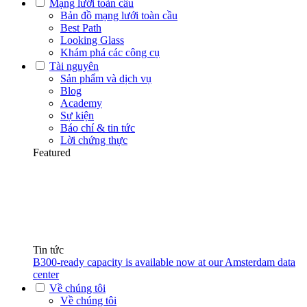
Mạng lưới toàn cầu
Bản đồ mạng lưới toàn cầu
Best Path
Looking Glass
Khám phá các công cụ
Tài nguyên
Sản phẩm và dịch vụ
Blog
Academy
Sự kiện
Báo chí & tin tức
Lời chứng thực
Featured
Tin tức
B300-ready capacity is available now at our Amsterdam data
center
Về chúng tôi
Về chúng tôi