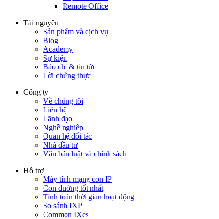
Remote Office
Tài nguyên
Sản phẩm và dịch vụ
Blog
Academy
Sự kiện
Báo chí & tin tức
Lời chứng thực
Công ty
Về chúng tôi
Liên hệ
Lãnh đạo
Nghề nghiệp
Quan hệ đối tác
Nhà đầu tư
Văn bản luật và chính sách
Hỗ trợ
Máy tính mạng con IP
Con đường tốt nhất
Tính toán thời gian hoạt động
So sánh IXP
Common IXes