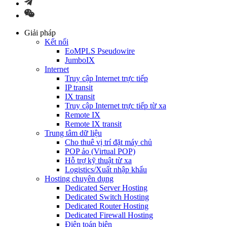
Giải pháp
Kết nối
EoMPLS Pseudowire
JumboIX
Internet
Truy cập Internet trực tiếp
IP transit
IX transit
Truy cập Internet trực tiếp từ xa
Remote IX
Remote IX transit
Trung tâm dữ liệu
Cho thuê vị trí đặt máy chủ
POP ảo (Virtual POP)
Hỗ trợ kỹ thuật từ xa
Logistics/Xuất nhập khẩu
Hosting chuyên dụng
Dedicated Server Hosting
Dedicated Switch Hosting
Dedicated Router Hosting
Dedicated Firewall Hosting
Điện toán biên