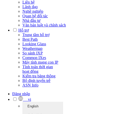
Liên hệ
Lãnh đạo
Nghề nghiệp
Quan hệ đối tác
Nhà đầu tư
Văn bản luật và chính sách
Hỗ trợ
Trung tâm hỗ trợ
Best Path
Looking Glass
Weathermap
So sánh IXP
Common IXes
Máy tính mạng con IP
Tính toán thời gian
hoạt động
Kiểm tra băng thông
Bộ định tuyến trễ
ASN Info
Đăng nhập
vi
English