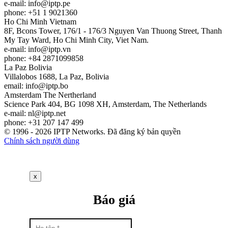
e-mail:
info
iptp.pe
phone: +51 1 9021360
Ho Chi Minh
Vietnam
8F, Bcons Tower, 176/1 - 176/3 Nguyen Van Thuong Street, Thanh
My Tay Ward, Ho Chi Minh City, Viet Nam.
e-mail:
info
iptp.vn
phone: +84 2871099858
La Paz
Bolivia
Villalobos 1688, La Paz, Bolivia
email:
info
iptp.bo
Amsterdam
The Nertherland
Science Park 404, BG 1098 XH, Amsterdam, The Netherlands
e-mail:
nl
iptp.net
phone: +31 207 147 499
© 1996 - 2026 IPTP Networks. Đã đăng ký bản quyền
Chính sách người dùng
x
Báo giá