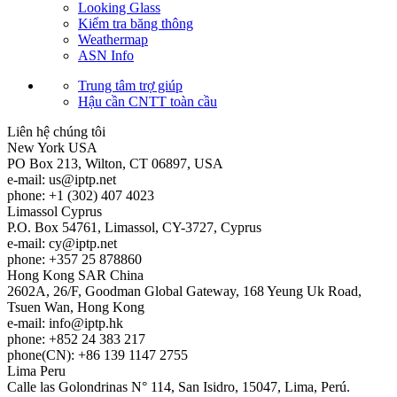
Looking Glass
Kiểm tra băng thông
Weathermap
ASN Info
Trung tâm trợ giúp
Hậu cần CNTT toàn cầu
Liên hệ chúng tôi
New York
USA
PO Box 213, Wilton, CT 06897, USA
e-mail:
us
iptp.net
phone: +1 (302) 407 4023
Limassol
Cyprus
P.O. Box 54761, Limassol, CY-3727, Cyprus
e-mail:
cy
iptp.net
phone: +357 25 878860
Hong Kong
SAR China
2602A, 26/F, Goodman Global Gateway, 168 Yeung Uk Road,
Tsuen Wan, Hong Kong
e-mail:
info
iptp.hk
phone: +852 24 383 217
phone(CN): +86 139 1147 2755
Lima
Peru
Calle las Golondrinas N° 114, San Isidro, 15047, Lima, Perú.