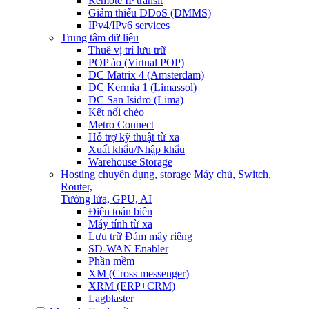
Remote IP transit
Giảm thiểu DDoS (DMMS)
IPv4/IPv6 services
Trung tâm dữ liệu
Thuê vị trí lưu trữ
POP ảo (Virtual POP)
DC Matrix 4 (Amsterdam)
DC Kermia 1 (Limassol)
DC San Isidro (Lima)
Kết nối chéo
Metro Connect
Hỗ trợ kỹ thuật từ xa
Xuất khẩu/Nhập khẩu
Warehouse Storage
Hosting chuyên dụng, storage
Máy chủ, Switch,
Router,
Tường lửa, GPU, AI
Điện toán biên
Máy tính từ xa
Lưu trữ Đám mây riêng
SD-WAN Enabler
Phần mềm
XM (Cross messenger)
XRM (ERP+CRM)
Lagblaster