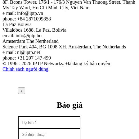
8F, Bcons Tower, 176/1 - 176/3 Nguyen Van Thuong Street, Thanh
My Tay Ward, Ho Chi Minh City, Viet Nam.
e-mail:
info
iptp.vn
phone: +84 2871099858
La Paz
Bolivia
Villalobos 1688, La Paz, Bolivia
email:
info
iptp.bo
Amsterdam
The Nertherland
Science Park 404, BG 1098 XH, Amsterdam, The Netherlands
e-mail:
nl
iptp.net
phone: +31 207 147 499
© 1996 - 2026 IPTP Networks. Đã đăng ký bản quyền
Chính sách người dùng
x
Báo giá