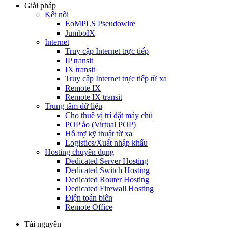
Giải pháp
Kết nối
EoMPLS Pseudowire
JumboIX
Internet
Truy cập Internet trực tiếp
IP transit
IX transit
Truy cập Internet trực tiếp từ xa
Remote IX
Remote IX transit
Trung tâm dữ liệu
Cho thuê vị trí đặt máy chủ
POP ảo (Virtual POP)
Hỗ trợ kỹ thuật từ xa
Logistics/Xuất nhập khẩu
Hosting chuyên dụng
Dedicated Server Hosting
Dedicated Switch Hosting
Dedicated Router Hosting
Dedicated Firewall Hosting
Điện toán biên
Remote Office
Tài nguyên