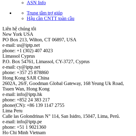
ASN Info
Trung tâm trợ giúp
Hậu cần CNTT toàn cầu
Liên hệ chúng tôi
New York
USA
PO Box 213, Wilton, CT 06897, USA
e-mail:
us
iptp.net
phone: +1 (302) 407 4023
Limassol
Cyprus
P.O. Box 54761, Limassol, CY-3727, Cyprus
e-mail:
cy
iptp.net
phone: +357 25 878860
Hong Kong
SAR China
2602A, 26/F, Goodman Global Gateway, 168 Yeung Uk Road,
Tsuen Wan, Hong Kong
e-mail:
info
iptp.hk
phone: +852 24 383 217
phone(CN): +86 139 1147 2755
Lima
Peru
Calle las Golondrinas N° 114, San Isidro, 15047, Lima, Perú.
e-mail:
info
iptp.pe
phone: +51 1 9021360
Ho Chi Minh
Vietnam