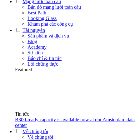
Mạng lưới toàn cầu
Bản đồ mạng lưới toàn cầu
Best Path
Looking Glass
Khám phá các công cụ
Tài nguyên
Sản phẩm và dịch vụ
Blog
Academy
Sự kiện
Báo chí & tin tức
Lời chứng thực
Featured
Tin tức
B300-ready capacity is available now at our Amsterdam data
center
Về chúng tôi
Về chúng tôi