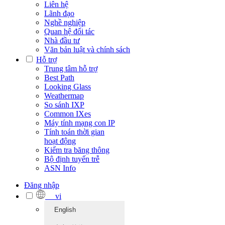
Liên hệ
Lãnh đạo
Nghề nghiệp
Quan hệ đối tác
Nhà đầu tư
Văn bản luật và chính sách
Hỗ trợ
Trung tâm hỗ trợ
Best Path
Looking Glass
Weathermap
So sánh IXP
Common IXes
Máy tính mạng con IP
Tính toán thời gian
hoạt động
Kiểm tra băng thông
Bộ định tuyến trễ
ASN Info
Đăng nhập
vi
English