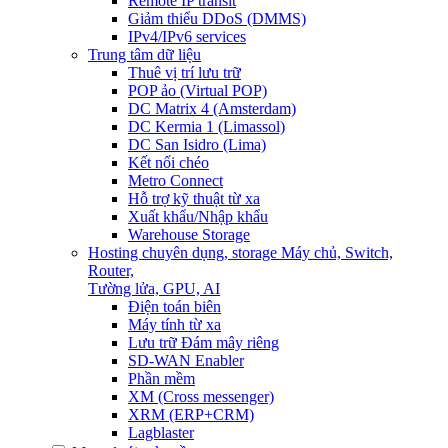
Remote IP transit
Giảm thiểu DDoS (DMMS)
IPv4/IPv6 services
Trung tâm dữ liệu
Thuê vị trí lưu trữ
POP ảo (Virtual POP)
DC Matrix 4 (Amsterdam)
DC Kermia 1 (Limassol)
DC San Isidro (Lima)
Kết nối chéo
Metro Connect
Hỗ trợ kỹ thuật từ xa
Xuất khẩu/Nhập khẩu
Warehouse Storage
Hosting chuyên dụng, storage
Máy chủ, Switch,
Router,
Tường lửa, GPU, AI
Điện toán biên
Máy tính từ xa
Lưu trữ Đám mây riêng
SD-WAN Enabler
Phần mềm
XM (Cross messenger)
XRM (ERP+CRM)
Lagblaster