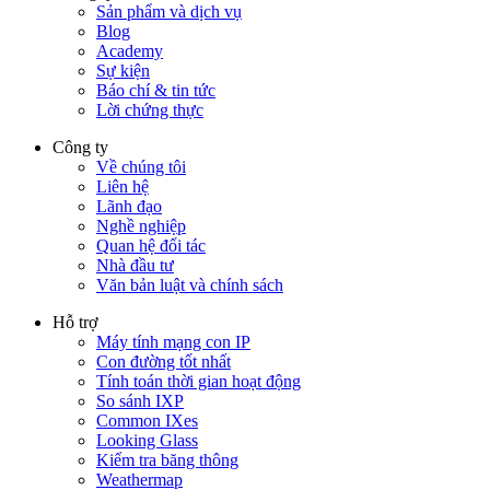
Sản phẩm và dịch vụ
Blog
Academy
Sự kiện
Báo chí & tin tức
Lời chứng thực
Công ty
Về chúng tôi
Liên hệ
Lãnh đạo
Nghề nghiệp
Quan hệ đối tác
Nhà đầu tư
Văn bản luật và chính sách
Hỗ trợ
Máy tính mạng con IP
Con đường tốt nhất
Tính toán thời gian hoạt động
So sánh IXP
Common IXes
Looking Glass
Kiểm tra băng thông
Weathermap