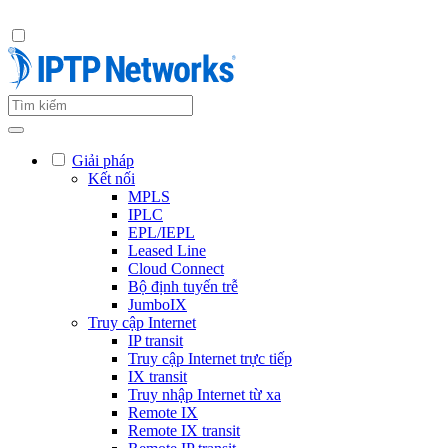
Giải pháp
Kết nối
MPLS
IPLC
EPL/IEPL
Leased Line
Cloud Connect
Bộ định tuyến trễ
JumboIX
Truy cập Internet
IP transit
Truy cập Internet trực tiếp
IX transit
Truy nhập Internet từ xa
Remote IX
Remote IX transit