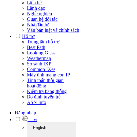
Liên hệ
Lãnh đạo
Nghề nghiệp
Quan hệ đối tác
Nhà đầu tư
Văn bản luật và chính sách
Hỗ trợ
Trung tâm hỗ trợ
Best Path
Looking Glass
Weathermap
So sánh IXP
Common IXes
Máy tính mạng con IP
Tính toán thời gian
hoạt động
Kiểm tra băng thông
Bộ định tuyến trễ
ASN Info
Đăng nhập
vi
English