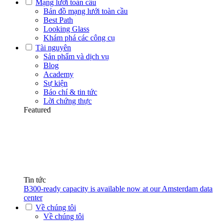
Mạng lưới toàn cầu
Bản đồ mạng lưới toàn cầu
Best Path
Looking Glass
Khám phá các công cụ
Tài nguyên
Sản phẩm và dịch vụ
Blog
Academy
Sự kiện
Báo chí & tin tức
Lời chứng thực
Featured
Tin tức
B300-ready capacity is available now at our Amsterdam data
center
Về chúng tôi
Về chúng tôi