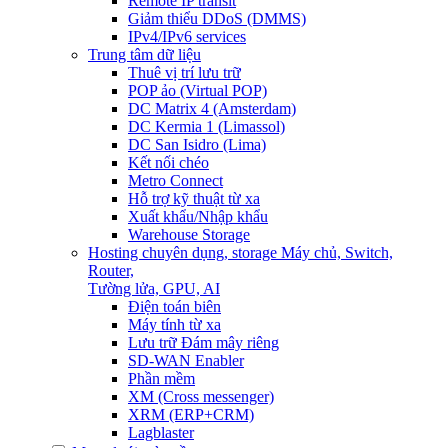
Remote IP transit
Giảm thiểu DDoS (DMMS)
IPv4/IPv6 services
Trung tâm dữ liệu
Thuê vị trí lưu trữ
POP ảo (Virtual POP)
DC Matrix 4 (Amsterdam)
DC Kermia 1 (Limassol)
DC San Isidro (Lima)
Kết nối chéo
Metro Connect
Hỗ trợ kỹ thuật từ xa
Xuất khẩu/Nhập khẩu
Warehouse Storage
Hosting chuyên dụng, storage
Máy chủ, Switch,
Router,
Tường lửa, GPU, AI
Điện toán biên
Máy tính từ xa
Lưu trữ Đám mây riêng
SD-WAN Enabler
Phần mềm
XM (Cross messenger)
XRM (ERP+CRM)
Lagblaster