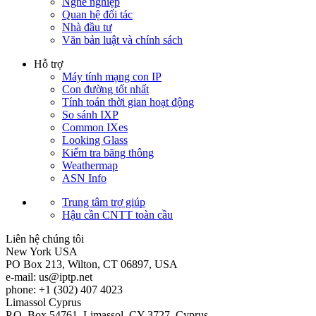
Nghề nghiệp
Quan hệ đối tác
Nhà đầu tư
Văn bản luật và chính sách
Hỗ trợ
Máy tính mạng con IP
Con đường tốt nhất
Tính toán thời gian hoạt động
So sánh IXP
Common IXes
Looking Glass
Kiểm tra băng thông
Weathermap
ASN Info
Trung tâm trợ giúp
Hậu cần CNTT toàn cầu
Liên hệ chúng tôi
New York
USA
PO Box 213, Wilton, CT 06897, USA
e-mail:
us
iptp.net
phone: +1 (302) 407 4023
Limassol
Cyprus
P.O. Box 54761, Limassol, CY-3727, Cyprus