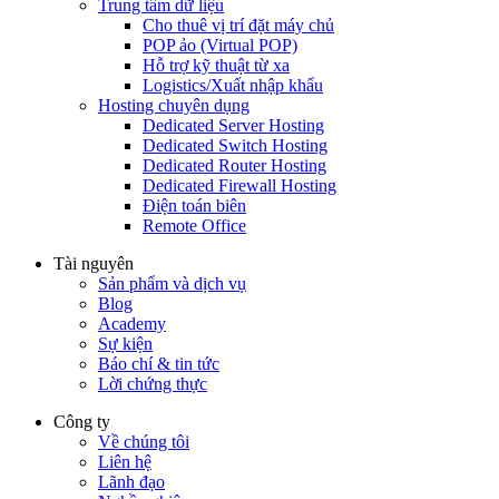
Trung tâm dữ liệu
Cho thuê vị trí đặt máy chủ
POP ảo (Virtual POP)
Hỗ trợ kỹ thuật từ xa
Logistics/Xuất nhập khẩu
Hosting chuyên dụng
Dedicated Server Hosting
Dedicated Switch Hosting
Dedicated Router Hosting
Dedicated Firewall Hosting
Điện toán biên
Remote Office
Tài nguyên
Sản phẩm và dịch vụ
Blog
Academy
Sự kiện
Báo chí & tin tức
Lời chứng thực
Công ty
Về chúng tôi
Liên hệ
Lãnh đạo