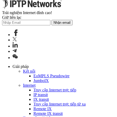
Trải nghiệm Internet đỉnh cao!
Giữ liên lạc
Nhận email
Giải pháp
Kết nối
EoMPLS Pseudowire
JumboIX
Internet
Truy cập Internet trực tiếp
IP transit
IX transit
Truy cập Internet trực tiếp từ xa
Remote IX
Remote IX transit