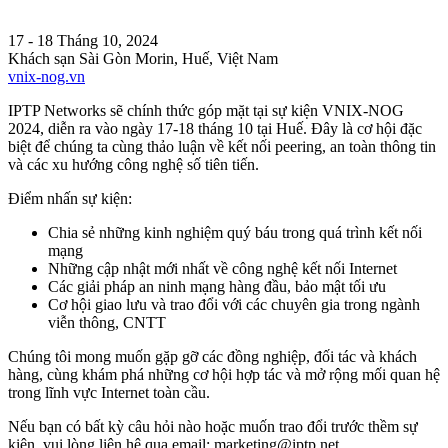
17 - 18 Tháng 10, 2024
Khách sạn Sài Gòn Morin, Huế, Việt Nam
vnix-nog.vn
IPTP Networks sẽ chính thức góp mặt tại sự kiện VNIX-NOG
2024, diễn ra vào ngày 17-18 tháng 10 tại Huế. Đây là cơ hội đặc
biệt để chúng ta cùng thảo luận về kết nối peering, an toàn thông tin
và các xu hướng công nghệ số tiên tiến.
Điểm nhấn sự kiện:
Chia sẻ những kinh nghiệm quý báu trong quá trình kết nối
mạng
Những cập nhật mới nhất về công nghệ kết nối Internet
Các giải pháp an ninh mạng hàng đầu, bảo mật tối ưu
Cơ hội giao lưu và trao đổi với các chuyên gia trong ngành
viễn thông, CNTT
Chúng tôi mong muốn gặp gỡ các đồng nghiệp, đối tác và khách
hàng, cùng khám phá những cơ hội hợp tác và mở rộng mối quan hệ
trong lĩnh vực Internet toàn cầu.
Nếu bạn có bất kỳ câu hỏi nào hoặc muốn trao đổi trước thềm sự
kiện, vui lòng liên hệ qua email:
marketing
iptp.net
.