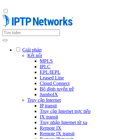
Giải pháp
Kết nối
MPLS
IPLC
EPL/IEPL
Leased Line
Cloud Connect
Bộ định tuyến trễ
JumboIX
Truy cập Internet
IP transit
Truy cập Internet trực tiếp
IX transit
Truy nhập Internet từ xa
Remote IX
Remote IX transit