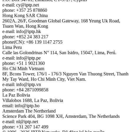
e-mail:
cy
iptp.net
phone: +357 25 878860
Hong Kong
SAR China
2602A, 26/F, Goodman Global Gateway, 168 Yeung Uk Road,
Tsuen Wan, Hong Kong
e-mail:
info
iptp.hk
phone: +852 24 383 217
phone(CN): +86 139 1147 2755
Lima
Peru
Calle las Golondrinas N° 114, San Isidro, 15047, Lima, Perú.
e-mail:
info
iptp.pe
phone: +51 1 9021360
Ho Chi Minh
Vietnam
8F, Bcons Tower, 176/1 - 176/3 Nguyen Van Thuong Street, Thanh
My Tay Ward, Ho Chi Minh City, Viet Nam.
e-mail:
info
iptp.vn
phone: +84 2871099858
La Paz
Bolivia
Villalobos 1688, La Paz, Bolivia
email:
info
iptp.bo
Amsterdam
The Nertherland
Science Park 404, BG 1098 XH, Amsterdam, The Netherlands
e-mail:
nl
iptp.net
phone: +31 207 147 499