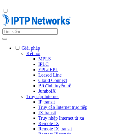
Giải pháp
Kết nối
MPLS
IPLC
EPL/IEPL
Leased Line
Cloud Connect
Bộ định tuyến trễ
JumboIX
Truy cập Internet
IP transit
Truy cập Internet trực tiếp
IX transit
Truy nhập Internet từ xa
Remote IX
Remote IX transit