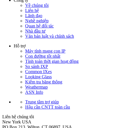
Công ty
Về chúng tôi
Liên hệ
Lãnh đạo
Nghề nghiệp
Quan hệ đối tác
Nhà đầu tư
Văn bản luật và chính sách
Hỗ trợ
Máy tính mạng con IP
Con đường tốt nhất
Tính toán thời gian hoạt động
So sánh IXP
Common IXes
Looking Glass
Kiểm tra băng thông
Weathermap
ASN Info
Trung tâm trợ giúp
Hậu cần CNTT toàn cầu
Liên hệ chúng tôi
New York
USA
PO Box 213, Wilton, CT 06897, USA