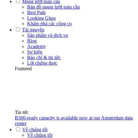
Mạng lưới toàn cầu
Bản đồ mạng lưới toàn cầu
Best Path
Looking Glass
Khám phá các công cụ
Tài nguyên
Sản phẩm và dịch vụ
Blog
Academy
Sự kiện
Báo chí & tin tức
Lời chứng thực
Featured
Tin tức
B300-ready capacity is available now at our Amsterdam data
center
Về chúng tôi
Về chúng tôi