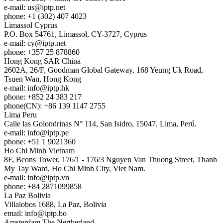
e-mail:
us
iptp.net
phone: +1 (302) 407 4023
Limassol
Cyprus
P.O. Box 54761, Limassol, CY-3727, Cyprus
e-mail:
cy
iptp.net
phone: +357 25 878860
Hong Kong
SAR China
2602A, 26/F, Goodman Global Gateway, 168 Yeung Uk Road,
Tsuen Wan, Hong Kong
e-mail:
info
iptp.hk
phone: +852 24 383 217
phone(CN): +86 139 1147 2755
Lima
Peru
Calle las Golondrinas N° 114, San Isidro, 15047, Lima, Perú.
e-mail:
info
iptp.pe
phone: +51 1 9021360
Ho Chi Minh
Vietnam
8F, Bcons Tower, 176/1 - 176/3 Nguyen Van Thuong Street, Thanh
My Tay Ward, Ho Chi Minh City, Viet Nam.
e-mail:
info
iptp.vn
phone: +84 2871099858
La Paz
Bolivia
Villalobos 1688, La Paz, Bolivia
email:
info
iptp.bo
Amsterdam
The Nertherland