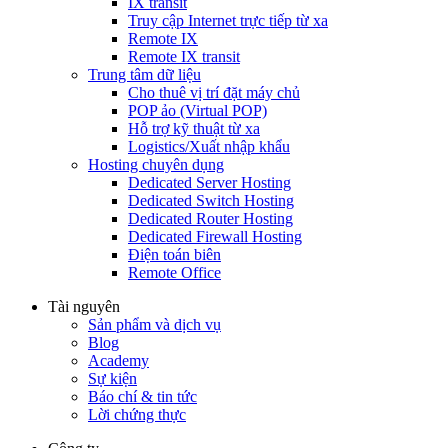
IX transit
Truy cập Internet trực tiếp từ xa
Remote IX
Remote IX transit
Trung tâm dữ liệu
Cho thuê vị trí đặt máy chủ
POP ảo (Virtual POP)
Hỗ trợ kỹ thuật từ xa
Logistics/Xuất nhập khẩu
Hosting chuyên dụng
Dedicated Server Hosting
Dedicated Switch Hosting
Dedicated Router Hosting
Dedicated Firewall Hosting
Điện toán biên
Remote Office
Tài nguyên
Sản phẩm và dịch vụ
Blog
Academy
Sự kiện
Báo chí & tin tức
Lời chứng thực