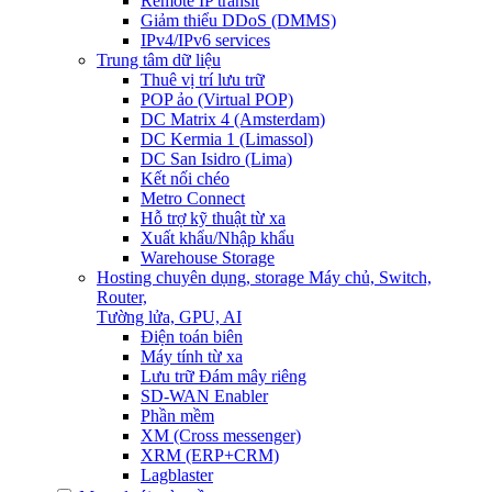
Remote IP transit
Giảm thiểu DDoS (DMMS)
IPv4/IPv6 services
Trung tâm dữ liệu
Thuê vị trí lưu trữ
POP ảo (Virtual POP)
DC Matrix 4 (Amsterdam)
DC Kermia 1 (Limassol)
DC San Isidro (Lima)
Kết nối chéo
Metro Connect
Hỗ trợ kỹ thuật từ xa
Xuất khẩu/Nhập khẩu
Warehouse Storage
Hosting chuyên dụng, storage
Máy chủ, Switch,
Router,
Tường lửa, GPU, AI
Điện toán biên
Máy tính từ xa
Lưu trữ Đám mây riêng
SD-WAN Enabler
Phần mềm
XM (Cross messenger)
XRM (ERP+CRM)
Lagblaster