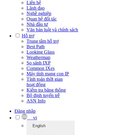
Liên hệ
Lãnh đạo
Nghề nghiệp
Quan hệ đối tác
Nhà đầu tư
Văn bản luật và chính sách
Hỗ trợ
Trung tâm hỗ trợ
Best Path
Looking Glass
Weathermap
So sánh IXP
Common IXes
Máy tính mạng con IP
Tính toán thời gian
hoạt động
Kiểm tra băng thông
Bộ định tuyến trễ
ASN Info
Đăng nhập
vi
English