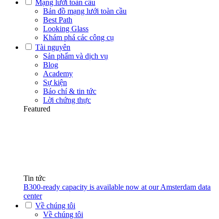
Mạng lưới toàn cầu
Bản đồ mạng lưới toàn cầu
Best Path
Looking Glass
Khám phá các công cụ
Tài nguyên
Sản phẩm và dịch vụ
Blog
Academy
Sự kiện
Báo chí & tin tức
Lời chứng thực
Featured
Tin tức
B300-ready capacity is available now at our Amsterdam data
center
Về chúng tôi
Về chúng tôi