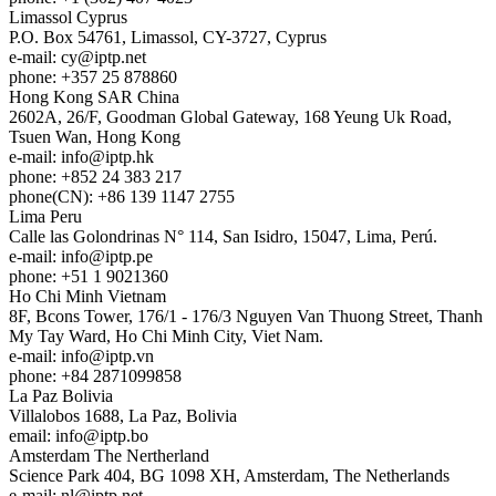
Limassol
Cyprus
P.O. Box 54761, Limassol, CY-3727, Cyprus
e-mail:
cy
iptp.net
phone: +357 25 878860
Hong Kong
SAR China
2602A, 26/F, Goodman Global Gateway, 168 Yeung Uk Road,
Tsuen Wan, Hong Kong
e-mail:
info
iptp.hk
phone: +852 24 383 217
phone(CN): +86 139 1147 2755
Lima
Peru
Calle las Golondrinas N° 114, San Isidro, 15047, Lima, Perú.
e-mail:
info
iptp.pe
phone: +51 1 9021360
Ho Chi Minh
Vietnam
8F, Bcons Tower, 176/1 - 176/3 Nguyen Van Thuong Street, Thanh
My Tay Ward, Ho Chi Minh City, Viet Nam.
e-mail:
info
iptp.vn
phone: +84 2871099858
La Paz
Bolivia
Villalobos 1688, La Paz, Bolivia
email:
info
iptp.bo
Amsterdam
The Nertherland
Science Park 404, BG 1098 XH, Amsterdam, The Netherlands
e-mail:
nl
iptp.net