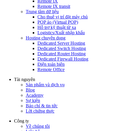
Remote IX
Remote IX transit
Trung tâm dữ liệu
Cho thuê vị trí đặt máy chủ
POP ảo (Virtual POP)
Hỗ trợ kỹ thuật từ xa
Logistics/Xuất nhập khẩu
Hosting chuyên dụng
Dedicated Server Hosting
Dedicated Switch Hosting
Dedicated Router Hosting
Dedicated Firewall Hosting
Điện toán biên
Remote Office
Tài nguyên
Sản phẩm và dịch vụ
Blog
Academy
Sự kiện
Báo chí & tin tức
Lời chứng thực
Công ty
Về chúng tôi