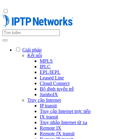
Giải pháp
Kết nối
MPLS
IPLC
EPL/IEPL
Leased Line
Cloud Connect
Bộ định tuyến trễ
JumboIX
Truy cập Internet
IP transit
Truy cập Internet trực tiếp
IX transit
Truy nhập Internet từ xa
Remote IX
Remote IX transit