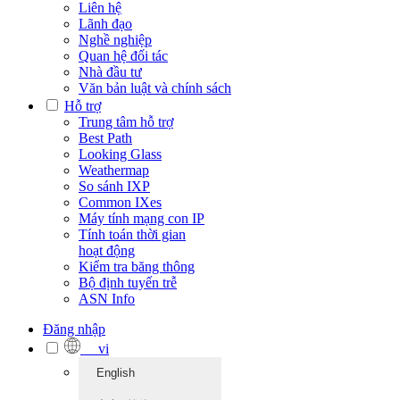
Liên hệ
Lãnh đạo
Nghề nghiệp
Quan hệ đối tác
Nhà đầu tư
Văn bản luật và chính sách
Hỗ trợ
Trung tâm hỗ trợ
Best Path
Looking Glass
Weathermap
So sánh IXP
Common IXes
Máy tính mạng con IP
Tính toán thời gian
hoạt động
Kiểm tra băng thông
Bộ định tuyến trễ
ASN Info
Đăng nhập
vi
English