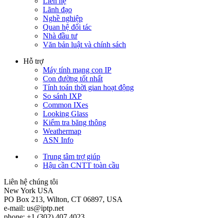
Liên hệ
Lãnh đạo
Nghề nghiệp
Quan hệ đối tác
Nhà đầu tư
Văn bản luật và chính sách
Hỗ trợ
Máy tính mạng con IP
Con đường tốt nhất
Tính toán thời gian hoạt động
So sánh IXP
Common IXes
Looking Glass
Kiểm tra băng thông
Weathermap
ASN Info
Trung tâm trợ giúp
Hậu cần CNTT toàn cầu
Liên hệ chúng tôi
New York
USA
PO Box 213, Wilton, CT 06897, USA
e-mail:
us
iptp.net
phone: +1 (302) 407 4023