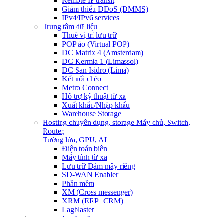
Remote IP transit
Giảm thiểu DDoS (DMMS)
IPv4/IPv6 services
Trung tâm dữ liệu
Thuê vị trí lưu trữ
POP ảo (Virtual POP)
DC Matrix 4 (Amsterdam)
DC Kermia 1 (Limassol)
DC San Isidro (Lima)
Kết nối chéo
Metro Connect
Hỗ trợ kỹ thuật từ xa
Xuất khẩu/Nhập khẩu
Warehouse Storage
Hosting chuyên dụng, storage
Máy chủ, Switch,
Router,
Tường lửa, GPU, AI
Điện toán biên
Máy tính từ xa
Lưu trữ Đám mây riêng
SD-WAN Enabler
Phần mềm
XM (Cross messenger)
XRM (ERP+CRM)
Lagblaster