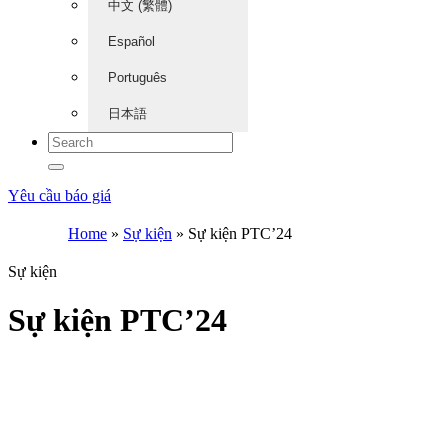
中文 (繁體)
Español
Português
日本語
Yêu cầu báo giá
Home
»
Sự kiện
»
Sự kiện PTC’24
Sự kiện
Sự kiện PTC’24