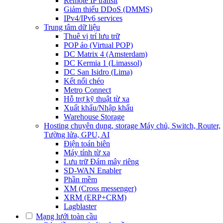
Remote IP transit
Giảm thiểu DDoS (DMMS)
IPv4/IPv6 services
Trung tâm dữ liệu
Thuê vị trí lưu trữ
POP ảo (Virtual POP)
DC Matrix 4 (Amsterdam)
DC Kermia 1 (Limassol)
DC San Isidro (Lima)
Kết nối chéo
Metro Connect
Hỗ trợ kỹ thuật từ xa
Xuất khẩu/Nhập khẩu
Warehouse Storage
Hosting chuyên dụng, storage
Máy chủ, Switch, Router,
Tường lửa, GPU, AI
Điện toán biên
Máy tính từ xa
Lưu trữ Đám mây riêng
SD-WAN Enabler
Phần mềm
XM (Cross messenger)
XRM (ERP+CRM)
Lagblaster
Mạng lưới toàn cầu