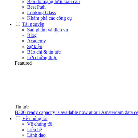
Bản đồ mạng lưới toàn cầu
Best Path
Looking Glass
Khám phá các công cụ
Tài nguyên
Sản phẩm và dịch vụ
Blog
Academy
Sự kiện
Báo chí & tin tức
Lời chứng thực
Featured
Tin tức
B300-ready capacity is available now at our Amsterdam data ce
Về chúng tôi
Về chúng tôi
Liên hệ
Lãnh đạo