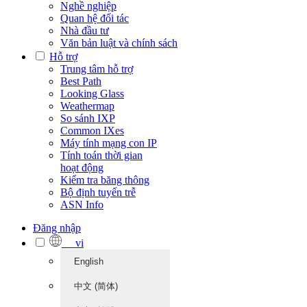
Nghề nghiệp
Quan hệ đối tác
Nhà đầu tư
Văn bản luật và chính sách
Hỗ trợ
Trung tâm hỗ trợ
Best Path
Looking Glass
Weathermap
So sánh IXP
Common IXes
Máy tính mạng con IP
Tính toán thời gian
hoạt động
Kiểm tra băng thông
Bộ định tuyến trễ
ASN Info
Đăng nhập
vi
English
中文 (简体)