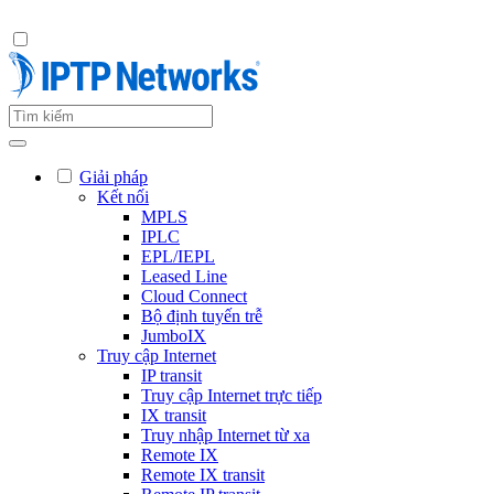
Giải pháp
Kết nối
MPLS
IPLC
EPL/IEPL
Leased Line
Cloud Connect
Bộ định tuyến trễ
JumboIX
Truy cập Internet
IP transit
Truy cập Internet trực tiếp
IX transit
Truy nhập Internet từ xa
Remote IX
Remote IX transit