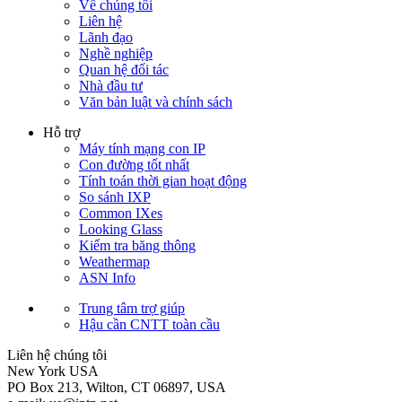
Về chúng tôi
Liên hệ
Lãnh đạo
Nghề nghiệp
Quan hệ đối tác
Nhà đầu tư
Văn bản luật và chính sách
Hỗ trợ
Máy tính mạng con IP
Con đường tốt nhất
Tính toán thời gian hoạt động
So sánh IXP
Common IXes
Looking Glass
Kiểm tra băng thông
Weathermap
ASN Info
Trung tâm trợ giúp
Hậu cần CNTT toàn cầu
Liên hệ chúng tôi
New York
USA
PO Box 213, Wilton, CT 06897, USA