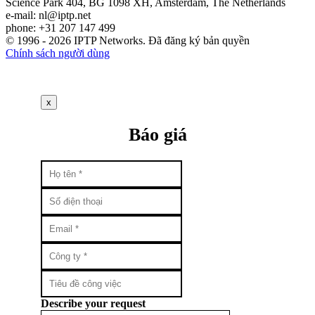
Science Park 404, BG 1098 XH, Amsterdam, The Netherlands
e-mail:
nl
iptp.net
phone: +31 207 147 499
© 1996 - 2026 IPTP Networks. Đã đăng ký bản quyền
Chính sách người dùng
x
Báo giá
Describe your request