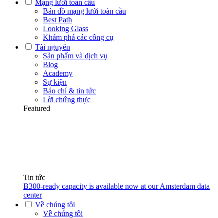
Mạng lưới toàn cầu
Bản đồ mạng lưới toàn cầu
Best Path
Looking Glass
Khám phá các công cụ
Tài nguyên
Sản phẩm và dịch vụ
Blog
Academy
Sự kiện
Báo chí & tin tức
Lời chứng thực
Featured
Tin tức
B300-ready capacity is available now at our Amsterdam data
center
Về chúng tôi
Về chúng tôi