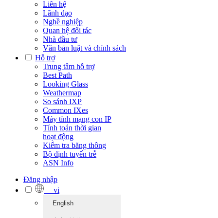
Liên hệ
Lãnh đạo
Nghề nghiệp
Quan hệ đối tác
Nhà đầu tư
Văn bản luật và chính sách
Hỗ trợ
Trung tâm hỗ trợ
Best Path
Looking Glass
Weathermap
So sánh IXP
Common IXes
Máy tính mạng con IP
Tính toán thời gian
hoạt động
Kiểm tra băng thông
Bộ định tuyến trễ
ASN Info
Đăng nhập
vi
English