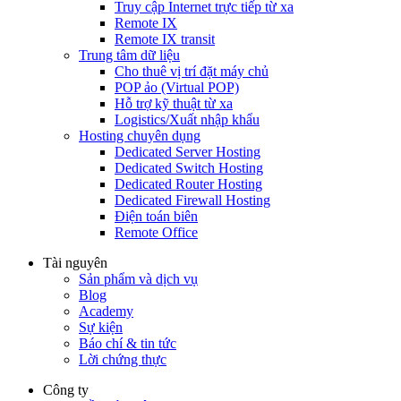
Truy cập Internet trực tiếp từ xa
Remote IX
Remote IX transit
Trung tâm dữ liệu
Cho thuê vị trí đặt máy chủ
POP ảo (Virtual POP)
Hỗ trợ kỹ thuật từ xa
Logistics/Xuất nhập khẩu
Hosting chuyên dụng
Dedicated Server Hosting
Dedicated Switch Hosting
Dedicated Router Hosting
Dedicated Firewall Hosting
Điện toán biên
Remote Office
Tài nguyên
Sản phẩm và dịch vụ
Blog
Academy
Sự kiện
Báo chí & tin tức
Lời chứng thực
Công ty