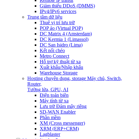
Remote IP transit
Giảm thiểu DDoS (DMMS)
IPv4/IPv6 services
Trung tâm dữ liệu
Thuê vị trí lưu trữ
POP ảo (Virtual POP)
DC Matrix 4 (Amsterdam)
DC Kermia 1 (Limassol)
DC San Isidro (Lima)
Kết nối chéo
Metro Connect
Hỗ trợ kỹ thuật từ xa
Xuất khẩu/Nhập khẩu
Warehouse Storage
Hosting chuyên dụng, storage
Máy chủ, Switch,
Router,
Tường lửa, GPU, AI
Điện toán biên
Máy tính từ xa
Lưu trữ Đám mây riêng
SD-WAN Enabler
Phần mềm
XM (Cross messenger)
XRM (ERP+CRM)
Lagblaster