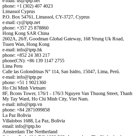
e-mail:
us
iptp.net
phone: +1 (302) 407 4023
Limassol
Cyprus
P.O. Box 54761, Limassol, CY-3727, Cyprus
e-mail:
cy
iptp.net
phone: +357 25 878860
Hong Kong
SAR China
2602A, 26/F, Goodman Global Gateway, 168 Yeung Uk Road,
Tsuen Wan, Hong Kong
e-mail:
info
iptp.hk
phone: +852 24 383 217
phone(CN): +86 139 1147 2755
Lima
Peru
Calle las Golondrinas N° 114, San Isidro, 15047, Lima, Perú.
e-mail:
info
iptp.pe
phone: +51 1 9021360
Ho Chi Minh
Vietnam
8F, Bcons Tower, 176/1 - 176/3 Nguyen Van Thuong Street, Thanh
My Tay Ward, Ho Chi Minh City, Viet Nam.
e-mail:
info
iptp.vn
phone: +84 2871099858
La Paz
Bolivia
Villalobos 1688, La Paz, Bolivia
email:
info
iptp.bo
Amsterdam
The Nertherland