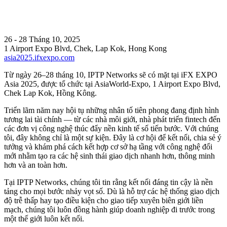
26 - 28 Tháng 10, 2025
1 Airport Expo Blvd, Chek, Lap Kok, Hong Kong
asia2025.ifxexpo.com
Từ ngày 26–28 tháng 10, IPTP Networks sẽ có mặt tại iFX EXPO
Asia 2025, được tổ chức tại AsiaWorld-Expo, 1 Airport Expo Blvd,
Chek Lap Kok, Hồng Kông.
Triển lãm năm nay hội tụ những nhân tố tiên phong đang định hình
tương lai tài chính — từ các nhà môi giới, nhà phát triển fintech đến
các đơn vị công nghệ thúc đẩy nền kinh tế số tiến bước. Với chúng
tôi, đây không chỉ là một sự kiện. Đây là cơ hội để kết nối, chia sẻ ý
tưởng và khám phá cách kết hợp cơ sở hạ tầng với công nghệ đổi
mới nhằm tạo ra các hệ sinh thái giao dịch nhanh hơn, thông minh
hơn và an toàn hơn.
Tại IPTP Networks, chúng tôi tin rằng kết nối đáng tin cậy là nền
tảng cho mọi bước nhảy vọt số. Dù là hỗ trợ các hệ thống giao dịch
độ trễ thấp hay tạo điều kiện cho giao tiếp xuyên biên giới liền
mạch, chúng tôi luôn đồng hành giúp doanh nghiệp đi trước trong
một thế giới luôn kết nối.