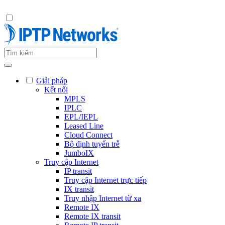
Giải pháp
Kết nối
MPLS
IPLC
EPL/IEPL
Leased Line
Cloud Connect
Bộ định tuyến trễ
JumboIX
Truy cập Internet
IP transit
Truy cập Internet trực tiếp
IX transit
Truy nhập Internet từ xa
Remote IX
Remote IX transit