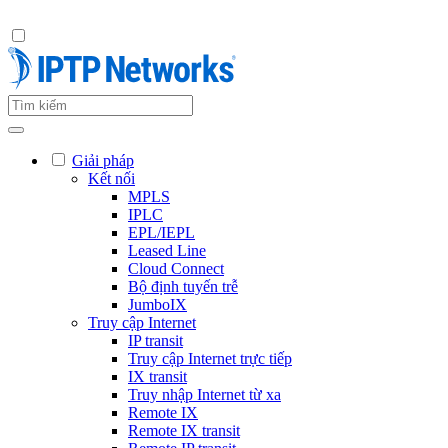
Giải pháp
Kết nối
MPLS
IPLC
EPL/IEPL
Leased Line
Cloud Connect
Bộ định tuyến trễ
JumboIX
Truy cập Internet
IP transit
Truy cập Internet trực tiếp
IX transit
Truy nhập Internet từ xa
Remote IX
Remote IX transit