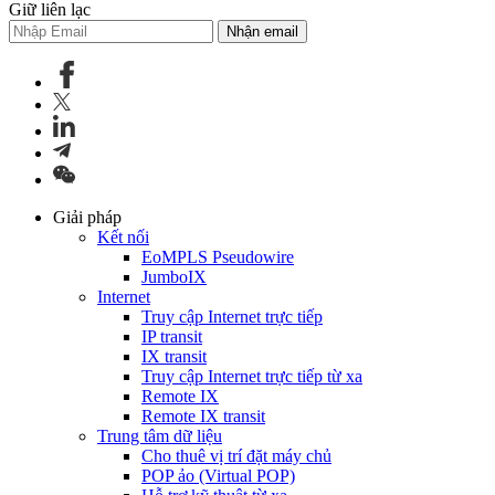
Giữ liên lạc
Nhận email
Giải pháp
Kết nối
EoMPLS Pseudowire
JumboIX
Internet
Truy cập Internet trực tiếp
IP transit
IX transit
Truy cập Internet trực tiếp từ xa
Remote IX
Remote IX transit
Trung tâm dữ liệu
Cho thuê vị trí đặt máy chủ
POP ảo (Virtual POP)