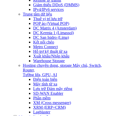
Remote IP transit
Giảm thiểu DDoS (DMMS)
IPv4/IPv6 services
Trung tâm dữ liệu
Thuê vị trí lưu trữ
POP ảo (Virtual POP)
DC Matrix 4 (Amsterdam)
DC Kermia 1 (Limassol)
DC San Isidro (Lima)
Kết nối chéo
Metro Connect
Hỗ trợ kỹ thuật từ xa
Xuất khẩu/Nhập khẩu
Warehouse Storage
Hosting chuyên dụng, storage
Máy chủ, Switch,
Router,
Tường lửa, GPU, AI
Điện toán biên
Máy tính từ xa
Lưu trữ Đám mây riêng
SD-WAN Enabler
Phần mềm
XM (Cross messenger)
XRM (ERP+CRM)
Lagblaster