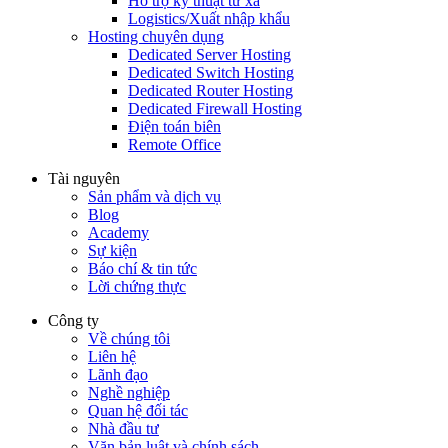
Hỗ trợ kỹ thuật từ xa
Logistics/Xuất nhập khẩu
Hosting chuyên dụng
Dedicated Server Hosting
Dedicated Switch Hosting
Dedicated Router Hosting
Dedicated Firewall Hosting
Điện toán biên
Remote Office
Tài nguyên
Sản phẩm và dịch vụ
Blog
Academy
Sự kiện
Báo chí & tin tức
Lời chứng thực
Công ty
Về chúng tôi
Liên hệ
Lãnh đạo
Nghề nghiệp
Quan hệ đối tác
Nhà đầu tư
Văn bản luật và chính sách