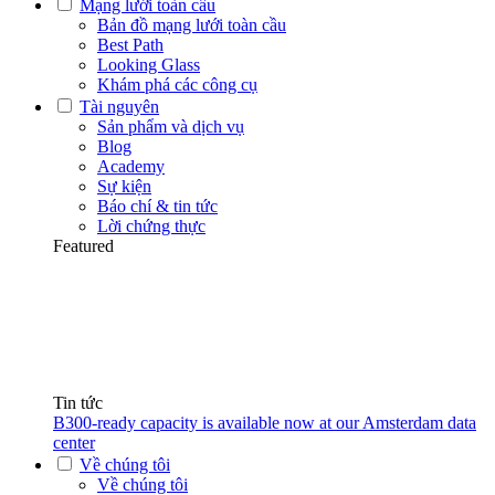
Mạng lưới toàn cầu
Bản đồ mạng lưới toàn cầu
Best Path
Looking Glass
Khám phá các công cụ
Tài nguyên
Sản phẩm và dịch vụ
Blog
Academy
Sự kiện
Báo chí & tin tức
Lời chứng thực
Featured
Tin tức
B300-ready capacity is available now at our Amsterdam data
center
Về chúng tôi
Về chúng tôi