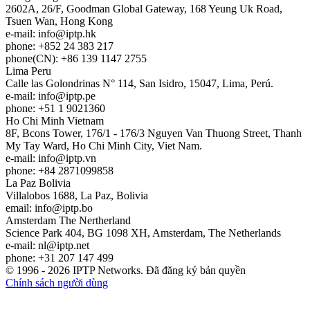
2602A, 26/F, Goodman Global Gateway, 168 Yeung Uk Road,
Tsuen Wan, Hong Kong
e-mail:
info
iptp.hk
phone: +852 24 383 217
phone(CN): +86 139 1147 2755
Lima
Peru
Calle las Golondrinas N° 114, San Isidro, 15047, Lima, Perú.
e-mail:
info
iptp.pe
phone: +51 1 9021360
Ho Chi Minh
Vietnam
8F, Bcons Tower, 176/1 - 176/3 Nguyen Van Thuong Street, Thanh
My Tay Ward, Ho Chi Minh City, Viet Nam.
e-mail:
info
iptp.vn
phone: +84 2871099858
La Paz
Bolivia
Villalobos 1688, La Paz, Bolivia
email:
info
iptp.bo
Amsterdam
The Nertherland
Science Park 404, BG 1098 XH, Amsterdam, The Netherlands
e-mail:
nl
iptp.net
phone: +31 207 147 499
© 1996 - 2026 IPTP Networks. Đã đăng ký bản quyền
Chính sách người dùng