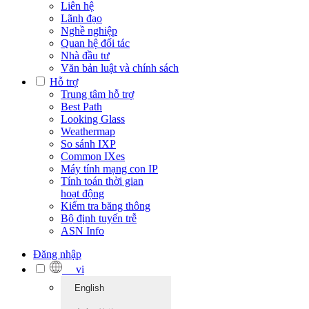
Liên hệ
Lãnh đạo
Nghề nghiệp
Quan hệ đối tác
Nhà đầu tư
Văn bản luật và chính sách
Hỗ trợ
Trung tâm hỗ trợ
Best Path
Looking Glass
Weathermap
So sánh IXP
Common IXes
Máy tính mạng con IP
Tính toán thời gian
hoạt động
Kiểm tra băng thông
Bộ định tuyến trễ
ASN Info
Đăng nhập
vi
English