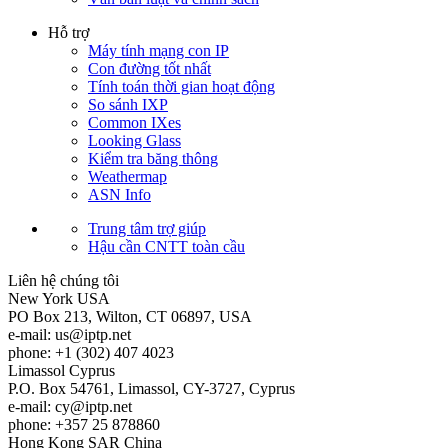
Hỗ trợ
Máy tính mạng con IP
Con đường tốt nhất
Tính toán thời gian hoạt động
So sánh IXP
Common IXes
Looking Glass
Kiểm tra băng thông
Weathermap
ASN Info
Trung tâm trợ giúp
Hậu cần CNTT toàn cầu
Liên hệ chúng tôi
New York
USA
PO Box 213, Wilton, CT 06897, USA
e-mail:
us
iptp.net
phone: +1 (302) 407 4023
Limassol
Cyprus
P.O. Box 54761, Limassol, CY-3727, Cyprus
e-mail:
cy
iptp.net
phone: +357 25 878860
Hong Kong
SAR China