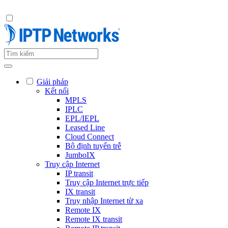
Giải pháp
Kết nối
MPLS
IPLC
EPL/IEPL
Leased Line
Cloud Connect
Bộ định tuyến trễ
JumboIX
Truy cập Internet
IP transit
Truy cập Internet trực tiếp
IX transit
Truy nhập Internet từ xa
Remote IX
Remote IX transit