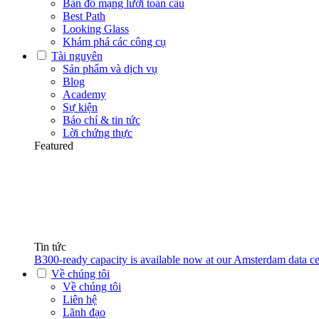
Bản đồ mạng lưới toàn cầu
Best Path
Looking Glass
Khám phá các công cụ
Tài nguyên
Sản phẩm và dịch vụ
Blog
Academy
Sự kiện
Báo chí & tin tức
Lời chứng thực
Featured
Tin tức
B300-ready capacity is available now at our Amsterdam data ce
Về chúng tôi
Về chúng tôi
Liên hệ
Lãnh đạo