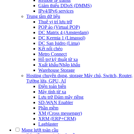
Remote IP transit
Giảm thiểu DDoS (DMMS)
IPv4/IPv6 services
Trung tâm dữ liệu
Thuê vị trí lưu trữ
POP ảo (Virtual POP)
DC Matrix 4 (Amsterdam)
DC Kermia 1 (Limassol)
DC San Isidro (Lima)
Kết nối chéo
Metro Connect
Hỗ trợ kỹ thuật từ xa
Xuất khẩu/Nhập khẩu
Warehouse Storage
Hosting chuyên dụng, storage
Máy chủ, Switch, Router,
Tường lửa, GPU, AI
Điện toán biên
Máy tính từ xa
Lưu trữ Đám mây riêng
SD-WAN Enabler
Phần mềm
XM (Cross messenger)
XRM (ERP+CRM)
Lagblaster
Mạng lưới toàn cầu