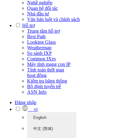
Nghề nghiệp
Quan hệ đối tác
Nhà đầu tư
Văn bản luật và chính sách
Hỗ trợ
Trung tâm hỗ trợ
Best Path
Looking Glass
Weathermap
So sánh IXP
Common IXes
Máy tính mạng con IP
Tính toán thời gian
hoạt động
Kiểm tra băng thông
Bộ định tuyến trễ
ASN Info
Đăng nhập
vi
English
中文 (简体)