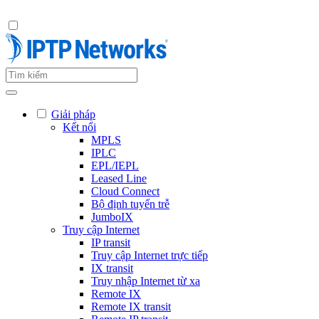
Giải pháp
Kết nối
MPLS
IPLC
EPL/IEPL
Leased Line
Cloud Connect
Bộ định tuyến trễ
JumboIX
Truy cập Internet
IP transit
Truy cập Internet trực tiếp
IX transit
Truy nhập Internet từ xa
Remote IX
Remote IX transit