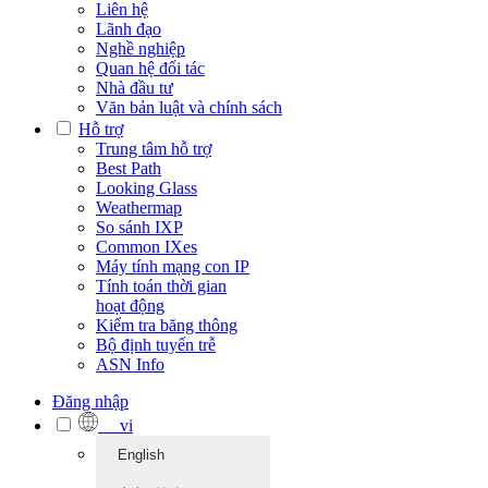
Liên hệ
Lãnh đạo
Nghề nghiệp
Quan hệ đối tác
Nhà đầu tư
Văn bản luật và chính sách
Hỗ trợ
Trung tâm hỗ trợ
Best Path
Looking Glass
Weathermap
So sánh IXP
Common IXes
Máy tính mạng con IP
Tính toán thời gian
hoạt động
Kiểm tra băng thông
Bộ định tuyến trễ
ASN Info
Đăng nhập
vi
English