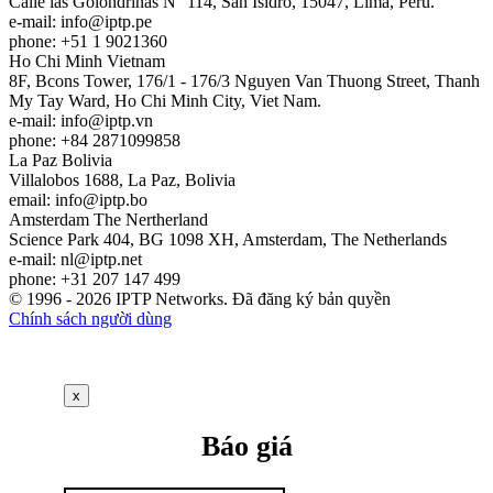
Calle las Golondrinas N° 114, San Isidro, 15047, Lima, Perú.
e-mail:
info
iptp.pe
phone: +51 1 9021360
Ho Chi Minh
Vietnam
8F, Bcons Tower, 176/1 - 176/3 Nguyen Van Thuong Street, Thanh
My Tay Ward, Ho Chi Minh City, Viet Nam.
e-mail:
info
iptp.vn
phone: +84 2871099858
La Paz
Bolivia
Villalobos 1688, La Paz, Bolivia
email:
info
iptp.bo
Amsterdam
The Nertherland
Science Park 404, BG 1098 XH, Amsterdam, The Netherlands
e-mail:
nl
iptp.net
phone: +31 207 147 499
© 1996 - 2026 IPTP Networks. Đã đăng ký bản quyền
Chính sách người dùng
x
Báo giá