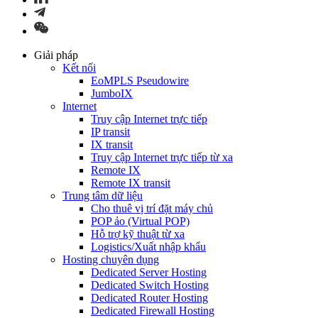
Giải pháp
Kết nối
EoMPLS Pseudowire
JumboIX
Internet
Truy cập Internet trực tiếp
IP transit
IX transit
Truy cập Internet trực tiếp từ xa
Remote IX
Remote IX transit
Trung tâm dữ liệu
Cho thuê vị trí đặt máy chủ
POP ảo (Virtual POP)
Hỗ trợ kỹ thuật từ xa
Logistics/Xuất nhập khẩu
Hosting chuyên dụng
Dedicated Server Hosting
Dedicated Switch Hosting
Dedicated Router Hosting
Dedicated Firewall Hosting