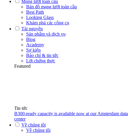
Mạng lưới toàn cầu
Bản đồ mạng lưới toàn cầu
Best Path
Looking Glass
Khám phá các công cụ
Tài nguyên
Sản phẩm và dịch vụ
Blog
Academy
Sự kiện
Báo chí & tin tức
Lời chứng thực
Featured
Tin tức
B300-ready capacity is available now at our Amsterdam data
center
Về chúng tôi
Về chúng tôi