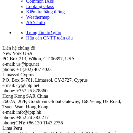
Common IXes
Looking Glass
Kiểm tra băng thông
Weathermap
ASN Info
Trung tâm trợ giúp
Hậu cần CNTT toàn cầu
Liên hệ chúng tôi
New York
USA
PO Box 213, Wilton, CT 06897, USA
e-mail:
us
iptp.net
phone: +1 (302) 407 4023
Limassol
Cyprus
P.O. Box 54761, Limassol, CY-3727, Cyprus
e-mail:
cy
iptp.net
phone: +357 25 878860
Hong Kong
SAR China
2602A, 26/F, Goodman Global Gateway, 168 Yeung Uk Road,
Tsuen Wan, Hong Kong
e-mail:
info
iptp.hk
phone: +852 24 383 217
phone(CN): +86 139 1147 2755
Lima
Peru