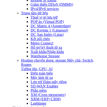
Remote IP transit
Giảm thiểu DDoS (DMMS)
IPv4/IPv6 services
Trung tâm dữ liệu
Thuê vị trí lưu trữ
POP ảo (Virtual POP)
DC Matrix 4 (Amsterdam)
DC Kermia 1 (Limassol)
DC San Isidro (Lima)
Kết nối chéo
Metro Connect
Hỗ trợ kỹ thuật từ xa
Xuất khẩu/Nhập khẩu
Warehouse Storage
Hosting chuyên dụng, storage
Máy chủ, Switch,
Router,
Tường lửa, GPU, AI
Điện toán biên
Máy tính từ xa
Lưu trữ Đám mây riêng
SD-WAN Enabler
Phần mềm
XM (Cross messenger)
XRM (ERP+CRM)
Lagblaster